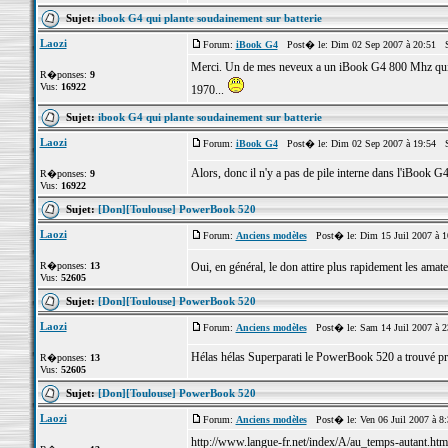
Sujet:
ibook G4 qui plante soudainement sur batterie
Laozi
Forum:
iBook G4
Post� le: Dim 02 Sep 2007 à 20:51 S
Merci. Un de mes neveux a un iBook G4 800 Mhz qui ne 
R�ponses:
9
Vus:
16922
1970...
Sujet:
ibook G4 qui plante soudainement sur batterie
Laozi
Forum:
iBook G4
Post� le: Dim 02 Sep 2007 à 19:54 S
Alors, donc il n'y a pas de pile interne dans l'iBook G4
R�ponses:
9
Vus:
16922
Sujet:
[Don][Toulouse] PowerBook 520
Laozi
Forum:
Anciens modèles
Post� le: Dim 15 Juil 2007 à 
R�ponses:
13
Oui, en général, le don attire plus rapidement les amat
Vus:
52605
Sujet:
[Don][Toulouse] PowerBook 520
Laozi
Forum:
Anciens modèles
Post� le: Sam 14 Juil 2007 à 
Hélas hélas Superparati le PowerBook 520 a trouvé pre
R�ponses:
13
Vus:
52605
Sujet:
[Don][Toulouse] PowerBook 520
Laozi
Forum:
Anciens modèles
Post� le: Ven 06 Juil 2007 à 8
http://www.langue-fr.net/index/A/au_temps-autant.htm