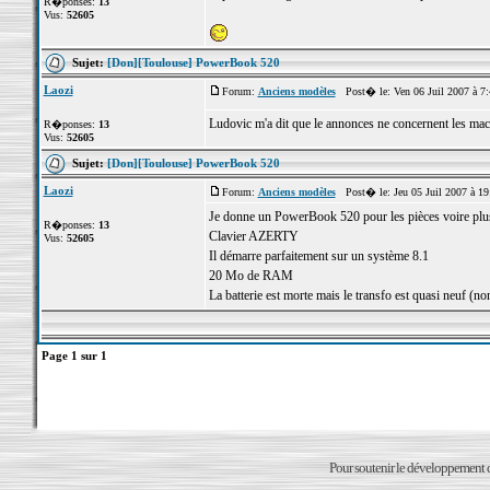
R�ponses:
13
Vus:
52605
Sujet:
[Don][Toulouse] PowerBook 520
Laozi
Forum:
Anciens modèles
Post� le: Ven 06 Juil 2007 à 7
Ludovic m'a dit que le annonces ne concernent les mach
R�ponses:
13
Vus:
52605
Sujet:
[Don][Toulouse] PowerBook 520
Laozi
Forum:
Anciens modèles
Post� le: Jeu 05 Juil 2007 à 1
Je donne un PowerBook 520 pour les pièces voire plu
R�ponses:
13
Clavier AZERTY
Vus:
52605
Il démarre parfaitement sur un système 8.1
20 Mo de RAM
La batterie est morte mais le transfo est quasi neuf (non
Page
1
sur
1
Pour soutenir le développement du