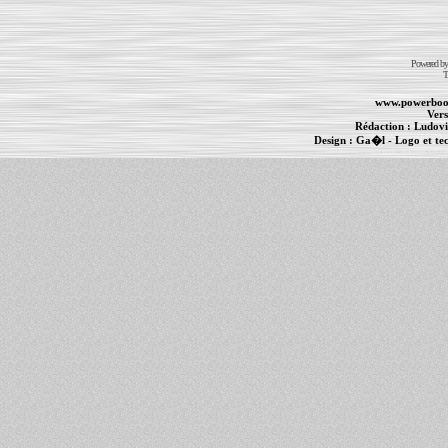
Powered b
T
www.powerboo
Vers
Rédaction :
Ludovi
Design :
Ga�l
- Logo et te
Informations :
PowerBook
-
MacBook Pro
-
i