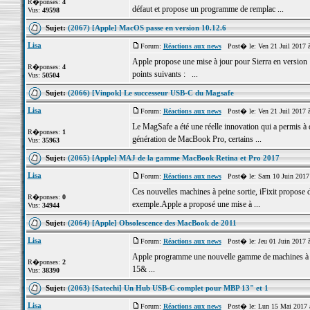
R�ponses:
4
défaut et propose un programme de remplac ...
Vus:
49598
Sujet:
(2067) [Apple] MacOS passe en version 10.12.6
Lisa
Forum:
Réactions aux news
Post� le: Ven 21 Juil 2017 
Apple propose une mise à jour pour Sierra en version 10.
R�ponses:
4
points suivants : ...
Vus:
50504
Sujet:
(2066) [Vinpok] Le successeur USB-C du Magsafe
Lisa
Forum:
Réactions aux news
Post� le: Ven 21 Juil 2017 
Le MagSafe a été une réelle innovation qui a permis à 
R�ponses:
1
génération de MacBook Pro, certains ...
Vus:
35963
Sujet:
(2065) [Apple] MAJ de la gamme MacBook Retina et Pro 2017
Lisa
Forum:
Réactions aux news
Post� le: Sam 10 Juin 2017
Ces nouvelles machines à peine sortie, iFixit propose 
R�ponses:
0
exemple.Apple a proposé une mise à ...
Vus:
34944
Sujet:
(2064) [Apple] Obsolescence des MacBook de 2011
Lisa
Forum:
Réactions aux news
Post� le: Jeu 01 Juin 2017 
Apple programme une nouvelle gamme de machines à 
R�ponses:
2
15& ...
Vus:
38390
Sujet:
(2063) [Satechi] Un Hub USB-C complet pour MBP 13" et 1
Lisa
Forum:
Réactions aux news
Post� le: Lun 15 Mai 2017 