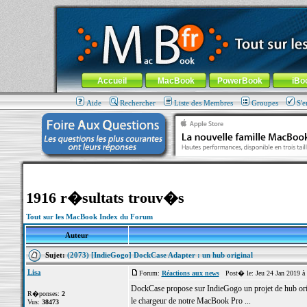
MacBook-fr.com : 100% Apple... 100% nomade !
Aller au contenu
-
Aller au menu général
-
Aller au menu de la
Menu général
Accueil
MacBook
PowerBook
iBo
Aide
Rechercher
Liste des Membres
Groupes
S'e
1916 r�sultats trouv�s
Tout sur les MacBook Index du Forum
Auteur
Sujet:
(2073) [IndieGogo] DockCase Adapter : un hub original
Lisa
Forum:
Réactions aux news
Post� le: Jeu 24 Jan 2019 à
DockCase propose sur IndieGogo un projet de hub origin
R�ponses:
2
le chargeur de notre MacBook Pro ...
Vus:
38473