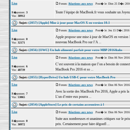
Lisa
Forum:
Réactions aux news
Post� le: Dim 25 D�c 2016
Toute l’équipe de MacBook.fr vous souhaite un Joyeu
R�ponses:
3
Vus:
38912
Sujet:
(2057) [Apple] Mise à jour pour MacOS X en version 10.1
Lisa
Forum:
Réactions aux news
Post� le: Jeu 15 D�c 2016 
Apple propose une mise à jour de MacOS en version 
R�ponses:
0
nouveau MacBook Pro sur l’A ...
Vus:
32171
Sujet:
(2056) [OWC] Un hub alimenté parfait pour votre MBP 2016&nbs
Lisa
Forum:
Réactions aux news
Post� le: Dim 06 Nov 2016 
C’est souvent à la maison que l’on a besoin de connec
R�ponses:
6
MacBook Pro 2016 et so ...
Vus:
48739
Sujet:
(2055) [HyperDrive] Un hub USB-C pour votre MacBook Pro
Lisa
Forum:
Réactions aux news
Post� le: Dim 06 Nov 2016 
Avec la sortie des MacBook Pro 2016, Apple a pris la 
R�ponses:
7
L’un d’entre eux pourra ...
Vus:
53065
Sujet:
(2054) [AppleStore] Le prix de certains accessoires à l
Lisa
Forum:
Réactions aux news
Post� le: Dim 06 Nov 2016 
Suite aux nombreuses et unanimes critiques sur le prix
R�ponses:
0
prix. Certainement pour faire dégonfl ...
Vus:
30972