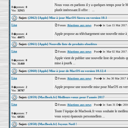
Nous vous en parlions il y a quelques temps pour le 
R�ponses:
0
plutôt intéressant.Il offre : ...
Vus:
32915
Sujet:
(2062) [Apple] Mise à jour MacOS Sierra en version 10.1
Lisa
Forum:
Réactions aux news
Post� le: Lun 15 Mai 2017 
Apple propose au téléchargement une nouvelle mise à j
R�ponses:
4
Vus:
46075
Sujet:
(2061) [Apple] Nouvelle liste de produits obsolètes
Lisa
Forum:
Réactions aux news
Post� le: Mar 02 Mai 2017 
Apple vient de publier une nouvelle liste de produits qu
R�ponses:
0
mise à jour& ...
Vus:
31460
Sujet:
(2060) [Apple] Mise à jour de MacOS en version 10.12.4
Lisa
Forum:
Réactions aux news
Post� le: Jeu 30 Mar 2017 à
Apple propose une nouvelle mise pour MacOS en vers
R�ponses:
2
Vus:
38787
Sujet:
(2059) [MacBook.fr] Meilleurs vœux pour l’année 2017
Lisa
Forum:
Réactions aux news
Post� le: Sam 31 D�c 2016
Toute l’équipe de Macbook.fr vous souhaite le meilleu
R�ponses:
7
vous soyez épanouis personnellem ...
Vus:
60581
Sujet:
(2058) [MacBook.fr] Joyeux Noël !