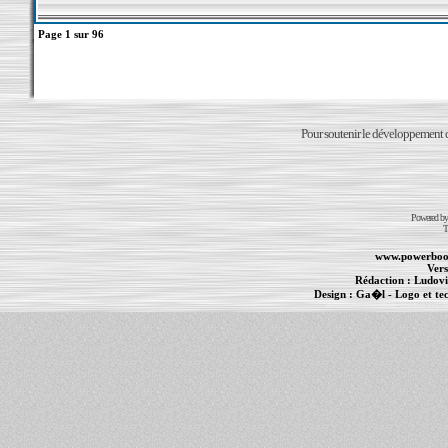
Page
1
sur
96
Pour soutenir le développement du
Powered b
T
www.powerboo
Vers
Rédaction :
Ludovi
Design :
Ga�l
- Logo et te
Informations :
PowerBook
-
MacBook Pro
-
i