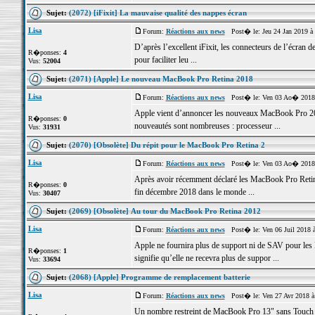
Sujet:
(2072) [iFixit] La mauvaise qualité des nappes écran
Lisa
Forum:
Réactions aux news
Post� le: Jeu 24 Jan 2019 à
D’après l’excellent iFixit, les connecteurs de l’écran 
R�ponses:
4
pour faciliter leu ...
Vus:
52004
Sujet:
(2071) [Apple] Le nouveau MacBook Pro Retina 2018
Lisa
Forum:
Réactions aux news
Post� le: Ven 03 Ao� 2018 
Apple vient d’annoncer les nouveaux MacBook Pro 201
R�ponses:
0
nouveautés sont nombreuses : processeur ...
Vus:
31931
Sujet:
(2070) [Obsolète] Du répit pour le MacBook Pro Retina 2
Lisa
Forum:
Réactions aux news
Post� le: Ven 03 Ao� 2018 
Après avoir récemment déclaré les MacBook Pro Retina 
R�ponses:
0
fin décembre 2018 dans le monde ...
Vus:
30407
Sujet:
(2069) [Obsolète] Au tour du MacBook Pro Retina 2012
Lisa
Forum:
Réactions aux news
Post� le: Ven 06 Juil 2018 
Apple ne fournira plus de support ni de SAV pour les
R�ponses:
1
signifie qu’elle ne recevra plus de suppor ...
Vus:
33694
Sujet:
(2068) [Apple] Programme de remplacement batterie
Lisa
Forum:
Réactions aux news
Post� le: Ven 27 Avr 2018 à
Un nombre restreint de MacBook Pro 13" sans Touch Bar