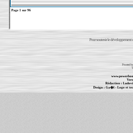
Page
1
sur
96
Pour soutenir le développement du
Powered b
T
www.powerboo
Vers
Rédaction :
Ludovi
Design :
Ga�l
- Logo et te
Informations :
PowerBook
-
MacBook Pro
-
i