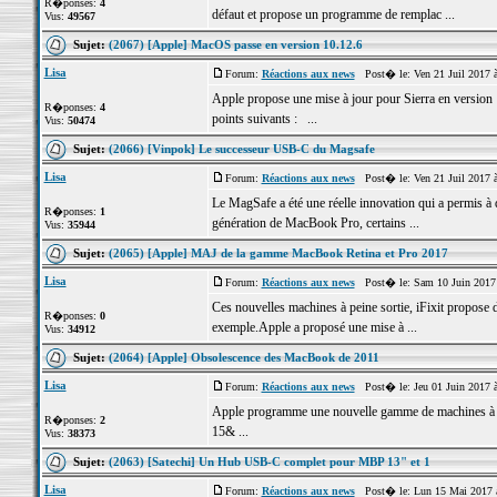
R�ponses:
4
défaut et propose un programme de remplac ...
Vus:
49567
Sujet:
(2067) [Apple] MacOS passe en version 10.12.6
Lisa
Forum:
Réactions aux news
Post� le: Ven 21 Juil 2017 
Apple propose une mise à jour pour Sierra en version 10.
R�ponses:
4
points suivants : ...
Vus:
50474
Sujet:
(2066) [Vinpok] Le successeur USB-C du Magsafe
Lisa
Forum:
Réactions aux news
Post� le: Ven 21 Juil 2017 
Le MagSafe a été une réelle innovation qui a permis à 
R�ponses:
1
génération de MacBook Pro, certains ...
Vus:
35944
Sujet:
(2065) [Apple] MAJ de la gamme MacBook Retina et Pro 2017
Lisa
Forum:
Réactions aux news
Post� le: Sam 10 Juin 2017
Ces nouvelles machines à peine sortie, iFixit propose 
R�ponses:
0
exemple.Apple a proposé une mise à ...
Vus:
34912
Sujet:
(2064) [Apple] Obsolescence des MacBook de 2011
Lisa
Forum:
Réactions aux news
Post� le: Jeu 01 Juin 2017 
Apple programme une nouvelle gamme de machines à 
R�ponses:
2
15& ...
Vus:
38373
Sujet:
(2063) [Satechi] Un Hub USB-C complet pour MBP 13" et 1
Lisa
Forum:
Réactions aux news
Post� le: Lun 15 Mai 2017 