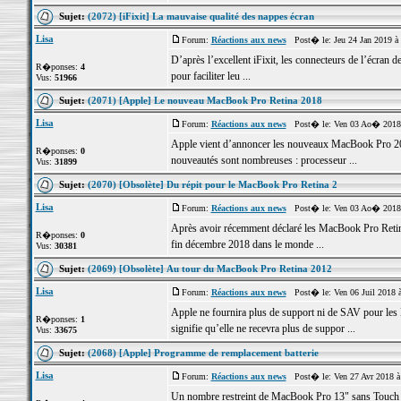
Sujet:
(2072) [iFixit] La mauvaise qualité des nappes écran
Lisa
Forum:
Réactions aux news
Post� le: Jeu 24 Jan 2019 à
D’après l’excellent iFixit, les connecteurs de l’écran 
R�ponses:
4
pour faciliter leu ...
Vus:
51966
Sujet:
(2071) [Apple] Le nouveau MacBook Pro Retina 2018
Lisa
Forum:
Réactions aux news
Post� le: Ven 03 Ao� 2018 
Apple vient d’annoncer les nouveaux MacBook Pro 201
R�ponses:
0
nouveautés sont nombreuses : processeur ...
Vus:
31899
Sujet:
(2070) [Obsolète] Du répit pour le MacBook Pro Retina 2
Lisa
Forum:
Réactions aux news
Post� le: Ven 03 Ao� 2018 
Après avoir récemment déclaré les MacBook Pro Retina 
R�ponses:
0
fin décembre 2018 dans le monde ...
Vus:
30381
Sujet:
(2069) [Obsolète] Au tour du MacBook Pro Retina 2012
Lisa
Forum:
Réactions aux news
Post� le: Ven 06 Juil 2018 
Apple ne fournira plus de support ni de SAV pour les
R�ponses:
1
signifie qu’elle ne recevra plus de suppor ...
Vus:
33675
Sujet:
(2068) [Apple] Programme de remplacement batterie
Lisa
Forum:
Réactions aux news
Post� le: Ven 27 Avr 2018 à
Un nombre restreint de MacBook Pro 13" sans Touch Bar