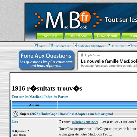
MacBook-fr.com : 100% Apple... 100% nomade !
Aller au contenu
-
Aller au menu général
-
Aller au menu de la
Menu général
Accueil
MacBook
PowerBook
iBo
Aide
Rechercher
Liste des Membres
Groupes
S'e
1916 r�sultats trouv�s
Tout sur les MacBook Index du Forum
Auteur
Sujet:
(2073) [IndieGogo] DockCase Adapter : un hub original
Lisa
Forum:
Réactions aux news
Post� le: Jeu 24 Jan 2019 à
DockCase propose sur IndieGogo un projet de hub origin
R�ponses:
2
le chargeur de notre MacBook Pro ...
Vus:
38449