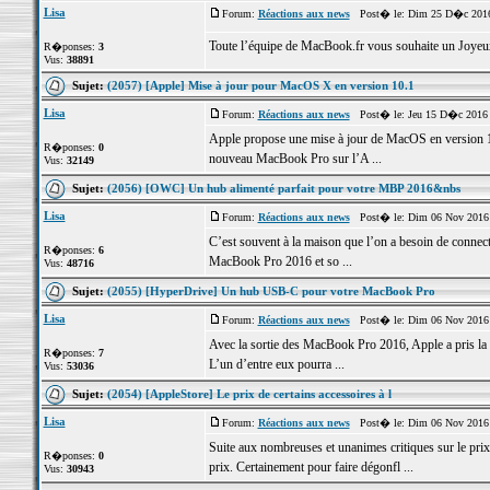
Lisa
Forum:
Réactions aux news
Post� le: Dim 25 D�c 2016
Toute l’équipe de MacBook.fr vous souhaite un Joyeu
R�ponses:
3
Vus:
38891
Sujet:
(2057) [Apple] Mise à jour pour MacOS X en version 10.1
Lisa
Forum:
Réactions aux news
Post� le: Jeu 15 D�c 2016 
Apple propose une mise à jour de MacOS en version 
R�ponses:
0
nouveau MacBook Pro sur l’A ...
Vus:
32149
Sujet:
(2056) [OWC] Un hub alimenté parfait pour votre MBP 2016&nbs
Lisa
Forum:
Réactions aux news
Post� le: Dim 06 Nov 2016 
C’est souvent à la maison que l’on a besoin de connec
R�ponses:
6
MacBook Pro 2016 et so ...
Vus:
48716
Sujet:
(2055) [HyperDrive] Un hub USB-C pour votre MacBook Pro
Lisa
Forum:
Réactions aux news
Post� le: Dim 06 Nov 2016 
Avec la sortie des MacBook Pro 2016, Apple a pris la 
R�ponses:
7
L’un d’entre eux pourra ...
Vus:
53036
Sujet:
(2054) [AppleStore] Le prix de certains accessoires à l
Lisa
Forum:
Réactions aux news
Post� le: Dim 06 Nov 2016 
Suite aux nombreuses et unanimes critiques sur le prix
R�ponses:
0
prix. Certainement pour faire dégonfl ...
Vus:
30943