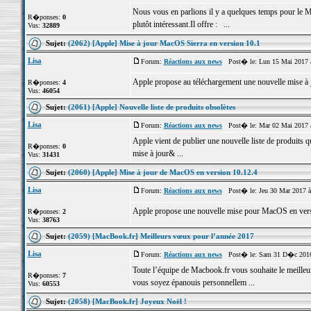
Nous vous en parlions il y a quelques temps pour le 
R�ponses:
0
plutôt intéressant.Il offre : ...
Vus:
32889
Sujet:
(2062) [Apple] Mise à jour MacOS Sierra en version 10.1
Lisa
Forum:
Réactions aux news
Post� le: Lun 15 Mai 2017 
Apple propose au téléchargement une nouvelle mise à j
R�ponses:
4
Vus:
46054
Sujet:
(2061) [Apple] Nouvelle liste de produits obsolètes
Lisa
Forum:
Réactions aux news
Post� le: Mar 02 Mai 2017 
Apple vient de publier une nouvelle liste de produits qu
R�ponses:
0
mise à jour& ...
Vus:
31431
Sujet:
(2060) [Apple] Mise à jour de MacOS en version 10.12.4
Lisa
Forum:
Réactions aux news
Post� le: Jeu 30 Mar 2017 à
Apple propose une nouvelle mise pour MacOS en vers
R�ponses:
2
Vus:
38763
Sujet:
(2059) [MacBook.fr] Meilleurs vœux pour l’année 2017
Lisa
Forum:
Réactions aux news
Post� le: Sam 31 D�c 2016
Toute l’équipe de Macbook.fr vous souhaite le meilleu
R�ponses:
7
vous soyez épanouis personnellem ...
Vus:
60553
Sujet:
(2058) [MacBook.fr] Joyeux Noël !