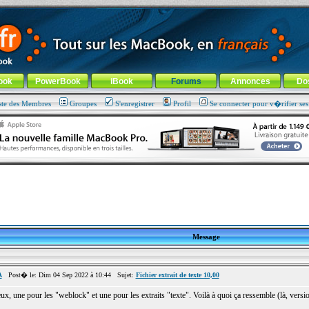
ade !
général
-
Aller au menu de la rubrique
ook
PowerBook
iBook
Forums
Annonces
Do
ste des Membres
Groupes
S'enregistrer
Profil
Se connecter pour v�rifier se
Message
A
Post� le: Dim 04 Sep 2022 à 10:44 Sujet:
Fichier extrait de texte 10,00
deux, une pour les "weblock" et une pour les extraits "texte". Voilà à quoi ça ressemble (là, ver