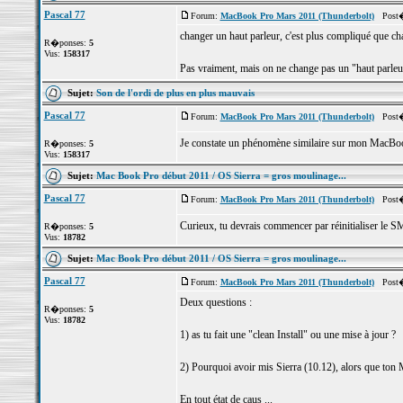
Pascal 77
Forum:
MacBook Pro Mars 2011 (Thunderbolt)
Post� l
changer un haut parleur, c'est plus compliqué que ch
R�ponses:
5
Vus:
158317
Pas vraiment, mais on ne change pas un "haut parleur"
Sujet:
Son de l'ordi de plus en plus mauvais
Pascal 77
Forum:
MacBook Pro Mars 2011 (Thunderbolt)
Post� 
Je constate un phénomène similaire sur mon MacBook "
R�ponses:
5
Vus:
158317
Sujet:
Mac Book Pro début 2011 / OS Sierra = gros moulinage...
Pascal 77
Forum:
MacBook Pro Mars 2011 (Thunderbolt)
Post� 
Curieux, tu devrais commencer par réinitialiser le S
R�ponses:
5
Vus:
18782
Sujet:
Mac Book Pro début 2011 / OS Sierra = gros moulinage...
Pascal 77
Forum:
MacBook Pro Mars 2011 (Thunderbolt)
Post� l
Deux questions :
R�ponses:
5
Vus:
18782
1) as tu fait une "clean Install" ou une mise à jour ?
2) Pourquoi avoir mis Sierra (10.12), alors que ton
En tout état de caus ...