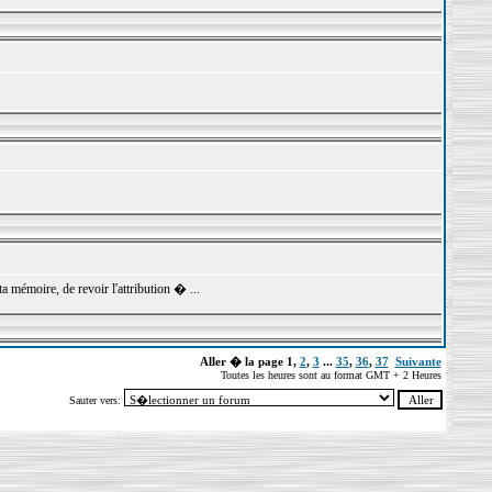
ta mémoire, de revoir l'attribution � ...
Aller � la page
1
,
2
,
3
...
35
,
36
,
37
Suivante
Toutes les heures sont au format GMT + 2 Heures
Sauter vers: