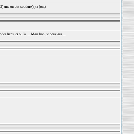
 2) une ou des soudure(s) a (ont) ...
 des liens ici ou là … Mais bon, je peux aus ...