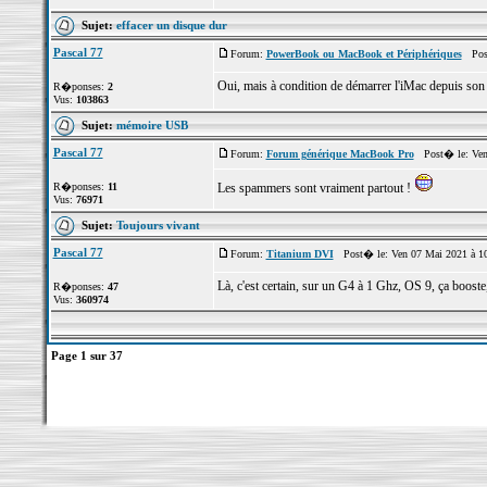
Sujet:
effacer un disque dur
Pascal 77
Forum:
PowerBook ou MacBook et Périphériques
Post
Oui, mais à condition de démarrer l'iMac depuis so
R�ponses:
2
Vus:
103863
Sujet:
mémoire USB
Pascal 77
Forum:
Forum générique MacBook Pro
Post� le: Ven 
R�ponses:
11
Les spammers sont vraiment partout !
Vus:
76971
Sujet:
Toujours vivant
Pascal 77
Forum:
Titanium DVI
Post� le: Ven 07 Mai 2021 à 1
Là, c'est certain, sur un G4 à 1 Ghz, OS 9, ça booste,
R�ponses:
47
Vus:
360974
Page
1
sur
37