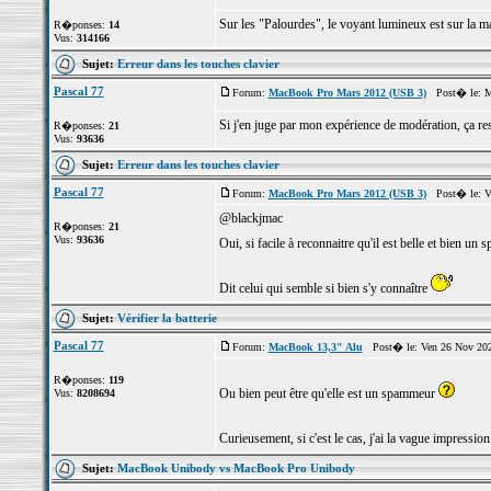
Sur les "Palourdes", le voyant lumineux est sur la mach
R�ponses:
14
Vus:
314166
Sujet:
Erreur dans les touches clavier
Pascal 77
Forum:
MacBook Pro Mars 2012 (USB 3)
Post� le: Me
Si j'en juge par mon expérience de modération, ça res
R�ponses:
21
Vus:
93636
Sujet:
Erreur dans les touches clavier
Pascal 77
Forum:
MacBook Pro Mars 2012 (USB 3)
Post� le: Ve
@blackjmac
R�ponses:
21
Vus:
93636
Oui, si facile à reconnaitre qu'il est belle et bien u
Dit celui qui semble si bien s'y connaître
Sujet:
Vérifier la batterie
Pascal 77
Forum:
MacBook 13,3" Alu
Post� le: Ven 26 Nov 202
R�ponses:
119
Ou bien peut être qu'elle est un spammeur
Vus:
8208694
Curieusement, si c'est le cas, j'ai la vague impression 
Sujet:
MacBook Unibody vs MacBook Pro Unibody