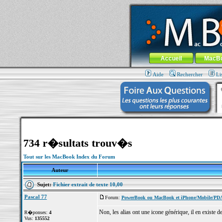
MacBook-fr.com : 100% Apple... 100% nom
Aller au contenu
-
Aller au menu 
Menu général
Accueil
MacB
Aide
Rechercher
Li
734 r�sultats trouv�s
Tout sur les MacBook Index du Forum
Auteur
Sujet:
Fichier extrait de texte 10,00
Pascal 77
Forum:
PowerBook ou MacBook et iPhone/Mobile/PD
Non, les alias ont une icone générique, il en existe 
R�ponses:
4
Vus:
135552