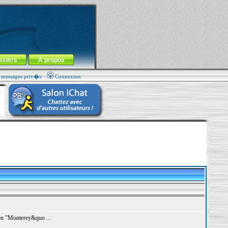
ssiers
À propos
s messages priv�s
Connexion
sion "Monterey&quo ...