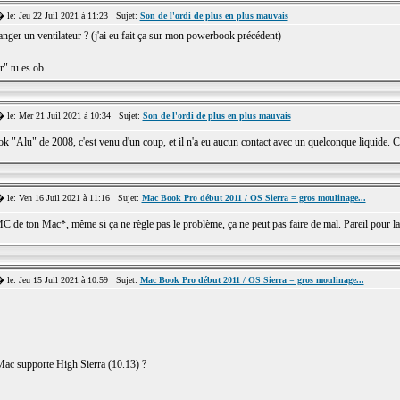
e: Jeu 22 Juil 2021 à 11:23 Sujet:
Son de l'ordi de plus en plus mauvais
anger un ventilateur ? (j'ai eu fait ça sur mon powerbook précédent)
 tu es ob ...
le: Mer 21 Juil 2021 à 10:34 Sujet:
Son de l'ordi de plus en plus mauvais
Alu" de 2008, c'est venu d'un coup, et il n'a eu aucun contact avec un quelconque liquide. C'
le: Ven 16 Juil 2021 à 11:16 Sujet:
Mac Book Pro début 2011 / OS Sierra = gros moulinage...
MC de ton Mac*, même si ça ne règle pas le problème, ça ne peut pas faire de mal. Pareil pour la
e: Jeu 15 Juil 2021 à 10:59 Sujet:
Mac Book Pro début 2011 / OS Sierra = gros moulinage...
 Mac supporte High Sierra (10.13) ?