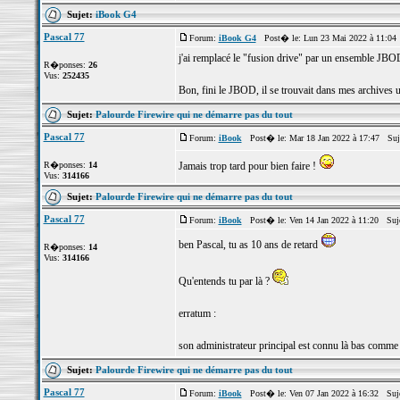
Sujet:
iBook G4
Pascal 77
Forum:
iBook G4
Post� le: Lun 23 Mai 2022 à 11:04
j'ai remplacé le "fusion drive" par un ensemble JBO
R�ponses:
26
Vus:
252435
Bon, fini le JBOD, il se trouvait dans mes archives u
Sujet:
Palourde Firewire qui ne démarre pas du tout
Pascal 77
Forum:
iBook
Post� le: Mar 18 Jan 2022 à 17:47 Suj
R�ponses:
14
Jamais trop tard pour bien faire !
Vus:
314166
Sujet:
Palourde Firewire qui ne démarre pas du tout
Pascal 77
Forum:
iBook
Post� le: Ven 14 Jan 2022 à 11:20 Suj
ben Pascal, tu as 10 ans de retard
R�ponses:
14
Vus:
314166
Qu'entends tu par là ?
erratum :
son administrateur principal est connu là bas comme
Sujet:
Palourde Firewire qui ne démarre pas du tout
Pascal 77
Forum:
iBook
Post� le: Ven 07 Jan 2022 à 16:32 Suj