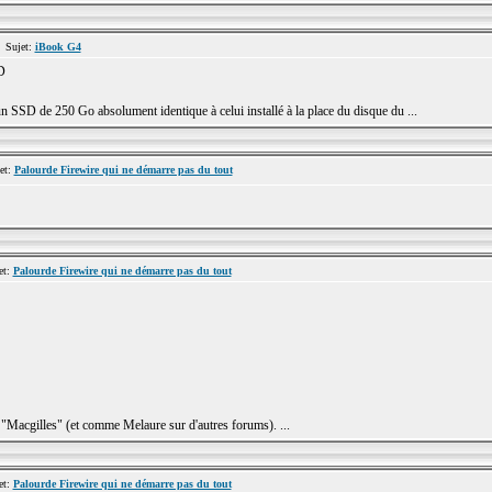
 Sujet:
iBook G4
D
n SSD de 250 Go absolument identique à celui installé à la place du disque du ...
et:
Palourde Firewire qui ne démarre pas du tout
et:
Palourde Firewire qui ne démarre pas du tout
 "Macgilles" (et comme Melaure sur d'autres forums). ...
et:
Palourde Firewire qui ne démarre pas du tout