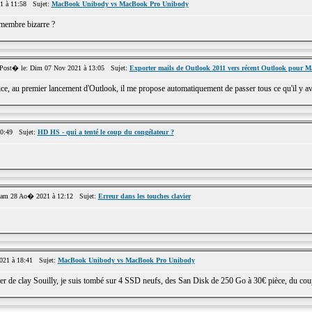
1 à 11:58 Sujet:
MacBook Unibody vs MacBook Pro Unibody
 membre bizarre ?
st� le: Dim 07 Nov 2021 à 13:05 Sujet:
Exporter mails de Outlook 2011 vers récent Outlook pour M
e, au premier lancement d'Outlook, il me propose automatiquement de passer tous ce qu'il y avai
10:49 Sujet:
HD HS - qui a tenté le coup du congélateur ?
am 28 Ao� 2021 à 12:12 Sujet:
Erreur dans les touches clavier
21 à 18:41 Sujet:
MacBook Unibody vs MacBook Pro Unibody
er de clay Souilly, je suis tombé sur 4 SSD neufs, des San Disk de 250 Go à 30€ pièce, du coup, 