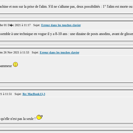
ine et non sur la prise de l'alim. S'il ne s'allume pas, deux possibilités : 1° l'alim est morte ou
r 01 D�c 2021 à 11:17 Sujet:
Erreur dans les touches clavier
semble à une technique en vogue il y a 8-10 ans : une dizaine de posts anodins, avant de glisser
n 26 Nov 2021 à 11:53 Sujet:
Erreur dans les touches clavier
n spammeur
1 à 11:51 Sujet:
Re: MacBook13,3
qu'elle n'est pas la seule !