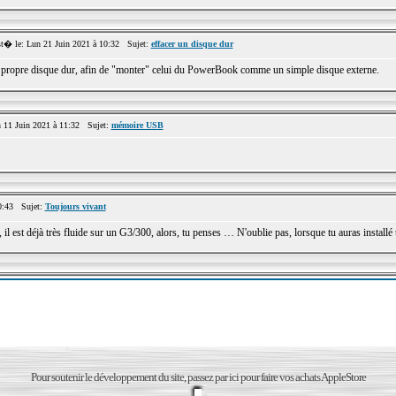
� le: Lun 21 Juin 2021 à 10:32 Sujet:
effacer un disque dur
n propre disque dur, afin de "monter" celui du PowerBook comme un simple disque externe.
11 Juin 2021 à 11:32 Sujet:
mémoire USB
0:43 Sujet:
Toujours vivant
 il est déjà très fluide sur un G3/300, alors, tu penses … N'oublie pas, lorsque tu auras installé 
Pour soutenir le développement du site, passez par ici pour faire vos achats AppleStore