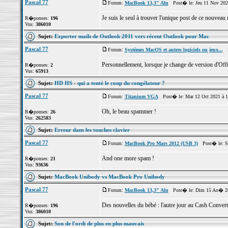
Pascal 77
Forum:
MacBook 13,3" Alu
Post� le: Jeu 11 Nov 202
Je suis le seul à trouver l'unique post de ce nouveau
R�ponses:
196
Vus:
386010
Sujet:
Exporter mails de Outlook 2011 vers récent Outlook pour Mac
Pascal 77
Forum:
Systèmes MacOS et autres logiciels ou jeux...
Po
Personnellement, lorsque je change de version d'Offic
R�ponses:
2
Vus:
65913
Sujet:
HD HS - qui a tenté le coup du congélateur ?
Pascal 77
Forum:
Titanium VGA
Post� le: Mar 12 Oct 2021 à 
Oh, le beau spammer !
R�ponses:
26
Vus:
262583
Sujet:
Erreur dans les touches clavier
Pascal 77
Forum:
MacBook Pro Mars 2012 (USB 3)
Post� le: S
And one more spam !
R�ponses:
21
Vus:
93636
Sujet:
MacBook Unibody vs MacBook Pro Unibody
Pascal 77
Forum:
MacBook 13,3" Alu
Post� le: Dim 15 Ao� 20
Des nouvelles du bébé : l'autre jour au Cash Convert
R�ponses:
196
Vus:
386010
Sujet:
Son de l'ordi de plus en plus mauvais