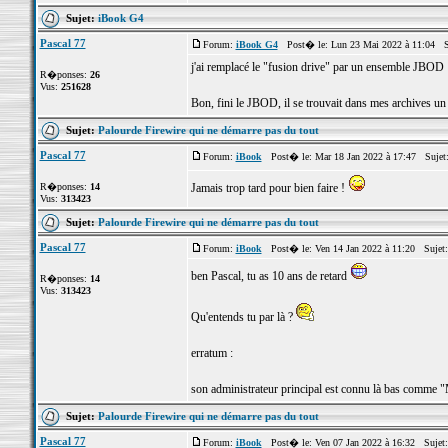
Sujet:
iBook G4
Pascal 77
Forum:
iBook G4
Post� le: Lun 23 Mai 2022 à 11:04 S
j'ai remplacé le "fusion drive" par un ensemble JBOD
R�ponses:
26
Vus:
251628
Bon, fini le JBOD, il se trouvait dans mes archives un
Sujet:
Palourde Firewire qui ne démarre pas du tout
Pascal 77
Forum:
iBook
Post� le: Mar 18 Jan 2022 à 17:47 Sujet
R�ponses:
14
Jamais trop tard pour bien faire !
Vus:
313423
Sujet:
Palourde Firewire qui ne démarre pas du tout
Pascal 77
Forum:
iBook
Post� le: Ven 14 Jan 2022 à 11:20 Sujet
ben Pascal, tu as 10 ans de retard
R�ponses:
14
Vus:
313423
Qu'entends tu par là ?
erratum :
son administrateur principal est connu là bas comme "
Sujet:
Palourde Firewire qui ne démarre pas du tout
Pascal 77
Forum:
iBook
Post� le: Ven 07 Jan 2022 à 16:32 Sujet