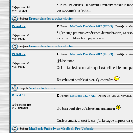
Sur les "Palourdes", le voyant lumineux est sur la machi
R�ponses:
14
des soudure(s) a (ont) ...
Vus:
313423
Sujet:
Erreur dans les touches clavier
Pascal 77
Forum:
MacBook Pro Mars 2012 (USB 3)
Post� le: Mer
Si j'en juge par mon expérience de modération, ça resse
R�ponses:
21
ici ou là … Mais bon, je peux aus ...
Vus:
93347
Sujet:
Erreur dans les touches clavier
Pascal 77
Forum:
MacBook Pro Mars 2012 (USB 3)
Post� le: Ven 
@blackjmac
R�ponses:
21
Vus:
93347
Oui, si facile à reconnaitre qu'il est belle et bien un 
Dit celui qui semble si bien s'y connaître
Sujet:
Vérifier la batterie
Pascal 77
Forum:
MacBook 13,3" Alu
Post� le: Ven 26 Nov 2021 
R�ponses:
119
Ou bien peut être qu'elle est un spammeur
Vus:
8206870
Curieusement, si c'est le cas, j'ai la vague impression qu
Sujet:
MacBook Unibody vs MacBook Pro Unibody