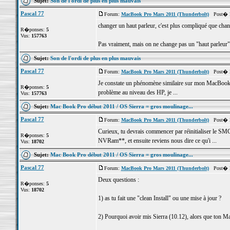
Sujet:
Son de l'ordi de plus en plus mauvais
Pascal 77
Forum:
MacBook Pro Mars 2011 (Thunderbolt)
Post� le:
changer un haut parleur, c'est plus compliqué que chan
R�ponses:
5
Vus:
157763
Pas vraiment, mais on ne change pas un "haut parleur" t
Sujet:
Son de l'ordi de plus en plus mauvais
Pascal 77
Forum:
MacBook Pro Mars 2011 (Thunderbolt)
Post� le
Je constate un phénomène similaire sur mon MacBook "A
R�ponses:
5
problème au niveau des HP, je ...
Vus:
157763
Sujet:
Mac Book Pro début 2011 / OS Sierra = gros moulinage...
Pascal 77
Forum:
MacBook Pro Mars 2011 (Thunderbolt)
Post� le
Curieux, tu devrais commencer par réinitialiser le SMC
R�ponses:
5
NVRam**, et ensuite reviens nous dire ce qu'i ...
Vus:
18702
Sujet:
Mac Book Pro début 2011 / OS Sierra = gros moulinage...
Pascal 77
Forum:
MacBook Pro Mars 2011 (Thunderbolt)
Post� le:
Deux questions :
R�ponses:
5
Vus:
18702
1) as tu fait une "clean Install" ou une mise à jour ?
2) Pourquoi avoir mis Sierra (10.12), alors que ton M