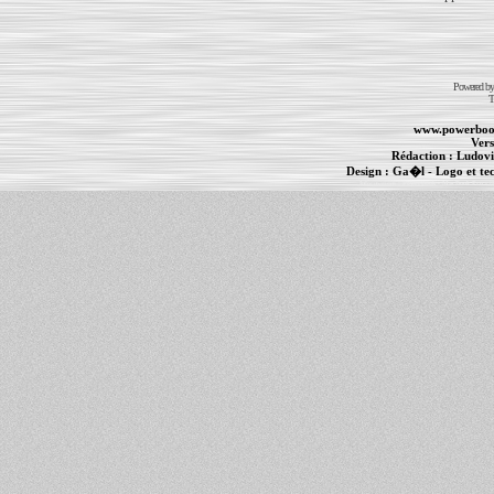
Powered b
T
www.powerboo
Vers
Rédaction :
Ludovi
Design :
Ga�l
- Logo et te
Informations :
PowerBook
-
MacBook Pro
-
i