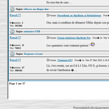
En tout état de caus ...
Sujet:
effacer un disque dur
Pascal 77
Forum:
PowerBook ou MacBook et Périphériques
Post� 
Oui, mais à condition de démarrer l'iMac depuis son 
R�ponses:
2
Vus:
103384
Sujet:
mémoire USB
Pascal 77
Forum:
Forum générique MacBook Pro
Post� le: Ven 11
R�ponses:
11
Les spammers sont vraiment partout !
Vus:
76812
Sujet:
Toujours vivant
Pascal 77
Forum:
Titanium DVI
Post� le: Ven 07 Mai 2021 à 10:
Là, c'est certain, sur un G4 à 1 Ghz, OS 9, ça booste, i
R�ponses:
47
de revoir l'attribution � ...
Vus:
360104
Page
1
sur
37
Pour soutenir le développement du