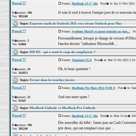
Pascal 77
Forum:
MacBook 13,3" Alu
Post� le: Jeu 11 Nov 2021 
Je suis le seul à trouver l'unique post de ce nouveau m
R�ponses:
196
Vus:
385240
Sujet:
Exporter mails de Outlook 2011 vers récent Outlook pour Mac
Pascal 77
Forum:
Systèmes MacOS et autres logiciels ou jeux...
Pos
Personnellement, lorsque je change de version d'Office
R�ponses:
2
l'ancien dossier "utilisateur Microsoft& ...
Vus:
65860
Sujet:
HD HS - qui a tenté le coup du congélateur ?
Pascal 77
Forum:
Titanium VGA
Post� le: Mar 12 Oct 2021 à 10
Oh, le beau spammer !
R�ponses:
26
Vus:
261853
Sujet:
Erreur dans les touches clavier
Pascal 77
Forum:
MacBook Pro Mars 2012 (USB 3)
Post� le: Sam
And one more spam !
R�ponses:
21
Vus:
93347
Sujet:
MacBook Unibody vs MacBook Pro Unibody
Pascal 77
Forum:
MacBook 13,3" Alu
Post� le: Dim 15 Ao� 2021
Des nouvelles du bébé : l'autre jour au Cash Converter
R�ponses:
196
pris deux, qui ont remplacé ceux que ...
Vus:
385240