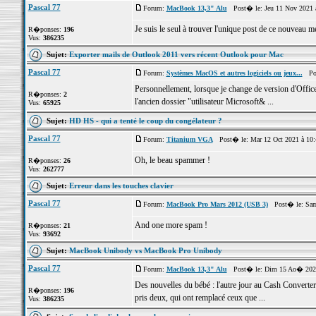
Pascal 77
Forum:
MacBook 13,3" Alu
Post� le: Jeu 11 Nov 2021 
Je suis le seul à trouver l'unique post de ce nouveau m
R�ponses:
196
Vus:
386235
Sujet:
Exporter mails de Outlook 2011 vers récent Outlook pour Mac
Pascal 77
Forum:
Systèmes MacOS et autres logiciels ou jeux...
Pos
Personnellement, lorsque je change de version d'Office
R�ponses:
2
l'ancien dossier "utilisateur Microsoft& ...
Vus:
65925
Sujet:
HD HS - qui a tenté le coup du congélateur ?
Pascal 77
Forum:
Titanium VGA
Post� le: Mar 12 Oct 2021 à 10
Oh, le beau spammer !
R�ponses:
26
Vus:
262777
Sujet:
Erreur dans les touches clavier
Pascal 77
Forum:
MacBook Pro Mars 2012 (USB 3)
Post� le: Sam
And one more spam !
R�ponses:
21
Vus:
93692
Sujet:
MacBook Unibody vs MacBook Pro Unibody
Pascal 77
Forum:
MacBook 13,3" Alu
Post� le: Dim 15 Ao� 2021
Des nouvelles du bébé : l'autre jour au Cash Converter
R�ponses:
196
pris deux, qui ont remplacé ceux que ...
Vus:
386235