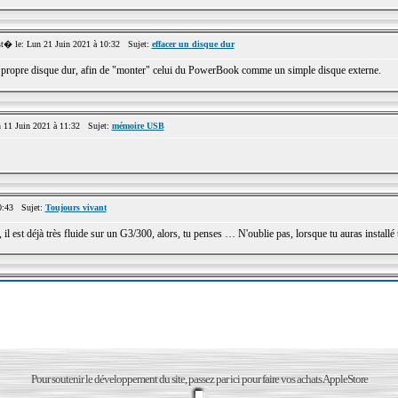
� le: Lun 21 Juin 2021 à 10:32 Sujet:
effacer un disque dur
n propre disque dur, afin de "monter" celui du PowerBook comme un simple disque externe.
11 Juin 2021 à 11:32 Sujet:
mémoire USB
0:43 Sujet:
Toujours vivant
 il est déjà très fluide sur un G3/300, alors, tu penses … N'oublie pas, lorsque tu auras installé 
Pour soutenir le développement du site, passez par ici pour faire vos achats AppleStore