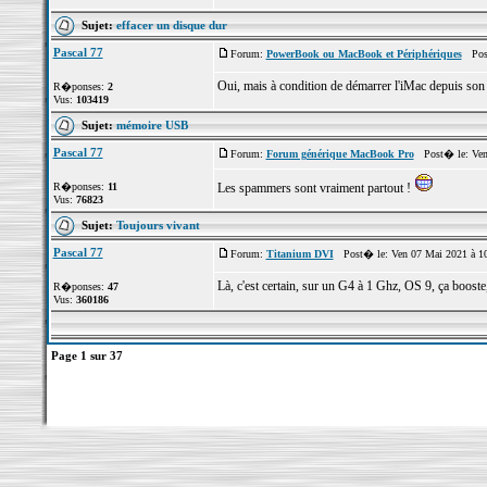
Sujet:
effacer un disque dur
Pascal 77
Forum:
PowerBook ou MacBook et Périphériques
Post
Oui, mais à condition de démarrer l'iMac depuis so
R�ponses:
2
Vus:
103419
Sujet:
mémoire USB
Pascal 77
Forum:
Forum générique MacBook Pro
Post� le: Ven 
R�ponses:
11
Les spammers sont vraiment partout !
Vus:
76823
Sujet:
Toujours vivant
Pascal 77
Forum:
Titanium DVI
Post� le: Ven 07 Mai 2021 à 1
Là, c'est certain, sur un G4 à 1 Ghz, OS 9, ça booste,
R�ponses:
47
Vus:
360186
Page
1
sur
37