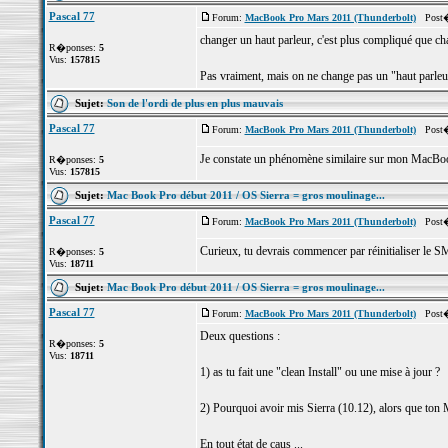
Pascal 77
Forum:
MacBook Pro Mars 2011 (Thunderbolt)
Post� l
changer un haut parleur, c'est plus compliqué que ch
R�ponses:
5
Vus:
157815
Pas vraiment, mais on ne change pas un "haut parleur"
Sujet:
Son de l'ordi de plus en plus mauvais
Pascal 77
Forum:
MacBook Pro Mars 2011 (Thunderbolt)
Post� 
Je constate un phénomène similaire sur mon MacBook "
R�ponses:
5
Vus:
157815
Sujet:
Mac Book Pro début 2011 / OS Sierra = gros moulinage...
Pascal 77
Forum:
MacBook Pro Mars 2011 (Thunderbolt)
Post� 
Curieux, tu devrais commencer par réinitialiser le S
R�ponses:
5
Vus:
18711
Sujet:
Mac Book Pro début 2011 / OS Sierra = gros moulinage...
Pascal 77
Forum:
MacBook Pro Mars 2011 (Thunderbolt)
Post� l
Deux questions :
R�ponses:
5
Vus:
18711
1) as tu fait une "clean Install" ou une mise à jour ?
2) Pourquoi avoir mis Sierra (10.12), alors que ton
En tout état de caus ...