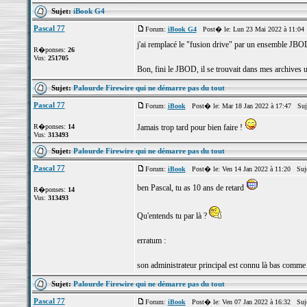
Sujet:
iBook G4
Pascal 77
Forum:
iBook G4
Post� le: Lun 23 Mai 2022 à 11:04
j'ai remplacé le "fusion drive" par un ensemble JBO
R�ponses:
26
Vus:
251705
Bon, fini le JBOD, il se trouvait dans mes archives u
Sujet:
Palourde Firewire qui ne démarre pas du tout
Pascal 77
Forum:
iBook
Post� le: Mar 18 Jan 2022 à 17:47 Suj
R�ponses:
14
Jamais trop tard pour bien faire !
Vus:
313493
Sujet:
Palourde Firewire qui ne démarre pas du tout
Pascal 77
Forum:
iBook
Post� le: Ven 14 Jan 2022 à 11:20 Suj
ben Pascal, tu as 10 ans de retard
R�ponses:
14
Vus:
313493
Qu'entends tu par là ?
erratum :
son administrateur principal est connu là bas comme
Sujet:
Palourde Firewire qui ne démarre pas du tout
Pascal 77
Forum:
iBook
Post� le: Ven 07 Jan 2022 à 16:32 Suj