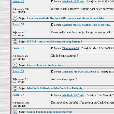
Pascal 77
Forum:
MacBook 13,3" Alu
Post� le: Jeu 11 Nov 202
Je suis le seul à trouver l'unique post de ce nouveau
R�ponses:
196
Vus:
385290
Sujet:
Exporter mails de Outlook 2011 vers récent Outlook pour Mac
Pascal 77
Forum:
Systèmes MacOS et autres logiciels ou jeux...
Po
Personnellement, lorsque je change de version d'Offic
R�ponses:
2
Vus:
65867
Sujet:
HD HS - qui a tenté le coup du congélateur ?
Pascal 77
Forum:
Titanium VGA
Post� le: Mar 12 Oct 2021 à 
Oh, le beau spammer !
R�ponses:
26
Vus:
261907
Sujet:
Erreur dans les touches clavier
Pascal 77
Forum:
MacBook Pro Mars 2012 (USB 3)
Post� le: S
And one more spam !
R�ponses:
21
Vus:
93368
Sujet:
MacBook Unibody vs MacBook Pro Unibody
Pascal 77
Forum:
MacBook 13,3" Alu
Post� le: Dim 15 Ao� 20
Des nouvelles du bébé : l'autre jour au Cash Convert
R�ponses:
196
Vus:
385290
Sujet:
Son de l'ordi de plus en plus mauvais