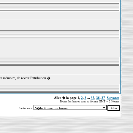
ta mémoire, de revoir l'attribution � ...
Aller � la page
1
,
2
,
3
...
35
,
36
,
37
Suivante
Toutes les heures sont au format GMT + 2 Heures
Sauter vers: