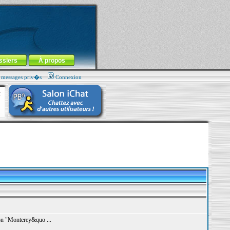
ssiers
À propos
s messages priv�s
Connexion
sion "Monterey&quo ...