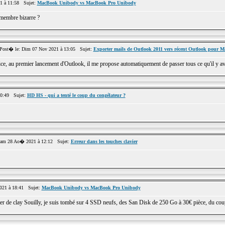
1 à 11:58 Sujet:
MacBook Unibody vs MacBook Pro Unibody
 membre bizarre ?
st� le: Dim 07 Nov 2021 à 13:05 Sujet:
Exporter mails de Outlook 2011 vers récent Outlook pour M
e, au premier lancement d'Outlook, il me propose automatiquement de passer tous ce qu'il y avai
10:49 Sujet:
HD HS - qui a tenté le coup du congélateur ?
am 28 Ao� 2021 à 12:12 Sujet:
Erreur dans les touches clavier
21 à 18:41 Sujet:
MacBook Unibody vs MacBook Pro Unibody
er de clay Souilly, je suis tombé sur 4 SSD neufs, des San Disk de 250 Go à 30€ pièce, du coup, 