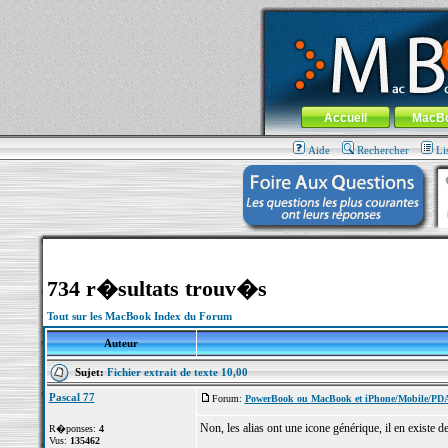
MacBook-fr.com : 100% Apple... 100% nom
Aller au contenu
-
Aller au menu 
Menu général
Accueil
MacB
Aide
Rechercher
Li
734 r�sultats trouv�s
Tout sur les MacBook Index du Forum
Auteur
Sujet:
Fichier extrait de texte 10,00
Pascal 77
Forum:
PowerBook ou MacBook et iPhone/Mobile/PD
Non, les alias ont une icone générique, il en existe 
R�ponses:
4
Vus:
135462