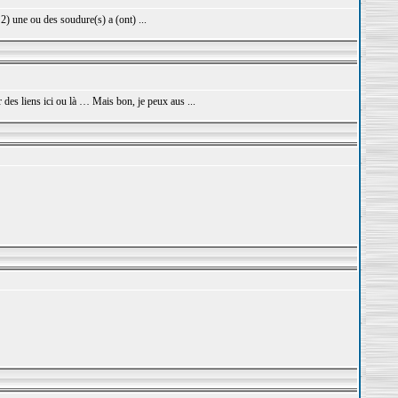
 2) une ou des soudure(s) a (ont) ...
 des liens ici ou là … Mais bon, je peux aus ...