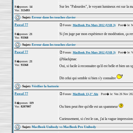
Sur les "Palourdes", le voyant lumineux est sur la mach
R�ponses:
14
Vus:
313493
Sujet:
Erreur dans les touches clavier
Pascal 77
Forum:
MacBook Pro Mars 2012 (USB 3)
Post� le: Me
Si j'en juge par mon expérience de modération, ça res
R�ponses:
21
Vus:
93368
Sujet:
Erreur dans les touches clavier
Pascal 77
Forum:
MacBook Pro Mars 2012 (USB 3)
Post� le: Ve
@blackjmac
R�ponses:
21
Vus:
93368
Oui, si facile à reconnaitre qu'il est belle et bien u
Dit celui qui semble si bien s'y connaître
Sujet:
Vérifier la batterie
Pascal 77
Forum:
MacBook 13,3" Alu
Post� le: Ven 26 Nov 202
R�ponses:
119
Ou bien peut être qu'elle est un spammeur
Vus:
8207007
Curieusement, si c'est le cas, j'ai la vague impression 
Sujet:
MacBook Unibody vs MacBook Pro Unibody