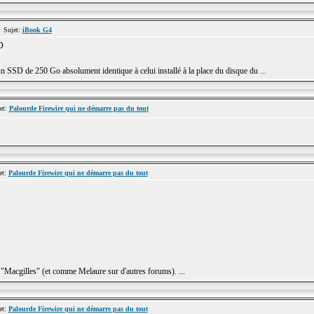
 Sujet:
iBook G4
D
n SSD de 250 Go absolument identique à celui installé à la place du disque du ...
et:
Palourde Firewire qui ne démarre pas du tout
et:
Palourde Firewire qui ne démarre pas du tout
 "Macgilles" (et comme Melaure sur d'autres forums). ...
et:
Palourde Firewire qui ne démarre pas du tout