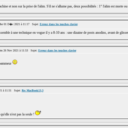
ine et non sur la prise de l'alim. S'il ne s'allume pas, deux possibilités : 1° l'alim est morte ou
r 01 D�c 2021 à 11:17 Sujet:
Erreur dans les touches clavier
semble à une technique en vogue il y a 8-10 ans : une dizaine de posts anodins, avant de glisser
n 26 Nov 2021 à 11:53 Sujet:
Erreur dans les touches clavier
n spammeur
1 à 11:51 Sujet:
Re: MacBook13,3
qu'elle n'est pas la seule !