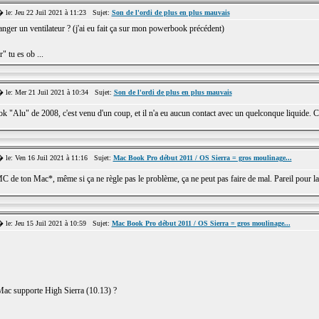
e: Jeu 22 Juil 2021 à 11:23 Sujet:
Son de l'ordi de plus en plus mauvais
anger un ventilateur ? (j'ai eu fait ça sur mon powerbook précédent)
 tu es ob ...
le: Mer 21 Juil 2021 à 10:34 Sujet:
Son de l'ordi de plus en plus mauvais
Alu" de 2008, c'est venu d'un coup, et il n'a eu aucun contact avec un quelconque liquide. C'
le: Ven 16 Juil 2021 à 11:16 Sujet:
Mac Book Pro début 2011 / OS Sierra = gros moulinage...
MC de ton Mac*, même si ça ne règle pas le problème, ça ne peut pas faire de mal. Pareil pour la
e: Jeu 15 Juil 2021 à 10:59 Sujet:
Mac Book Pro début 2011 / OS Sierra = gros moulinage...
 Mac supporte High Sierra (10.13) ?