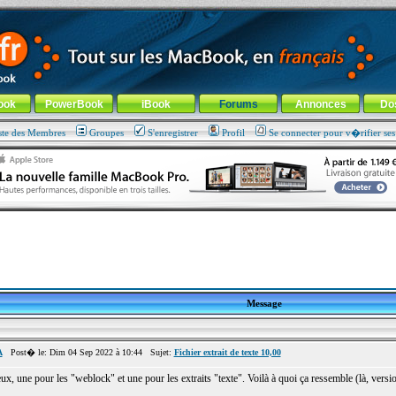
ade !
général
-
Aller au menu de la rubrique
ook
PowerBook
iBook
Forums
Annonces
Do
ste des Membres
Groupes
S'enregistrer
Profil
Se connecter pour v�rifier se
Message
A
Post� le: Dim 04 Sep 2022 à 10:44 Sujet:
Fichier extrait de texte 10,00
deux, une pour les "weblock" et une pour les extraits "texte". Voilà à quoi ça ressemble (là, ver