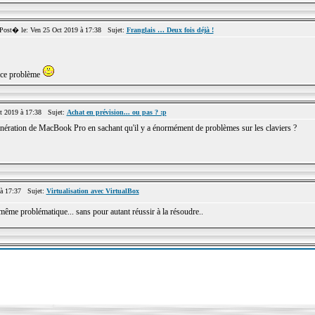
st� le: Ven 25 Oct 2019 à 17:38 Sujet:
Franglais … Deux fois déjà !
e ce problème
 2019 à 17:38 Sujet:
Achat en prévision... ou pas ? :p
génération de MacBook Pro en sachant qu'il y a énormément de problèmes sur les claviers ?
à 17:37 Sujet:
Virtualisation avec VirtualBox
 même problématique... sans pour autant réussir à la résoudre..