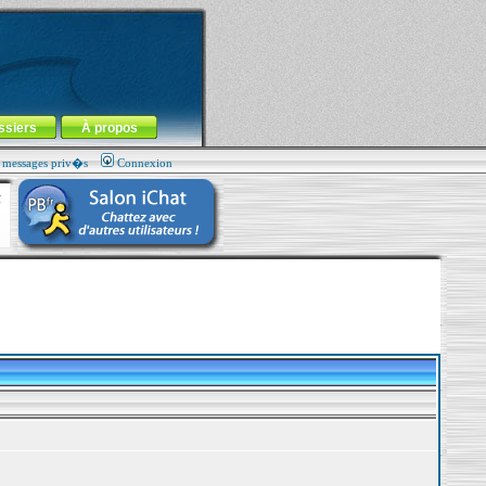
ssiers
À propos
s messages priv�s
Connexion