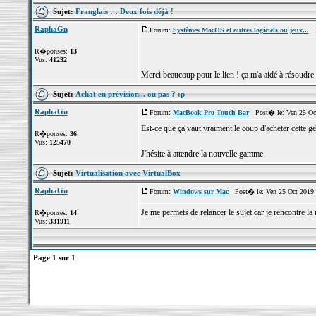
Sujet:
Franglais … Deux fois déjà !
RaphaGn
Forum:
Systèmes MacOS et autres logiciels ou jeux...
Po
R�ponses:
13
Vus:
41232
Merci beaucoup pour le lien ! ça m'a aidé à résoudr
Sujet:
Achat en prévision... ou pas ? :p
RaphaGn
Forum:
MacBook Pro Touch Bar
Post� le: Ven 25 Oct
Est-ce que ça vaut vraiment le coup d'acheter cette 
R�ponses:
36
Vus:
125470
J'hésite à attendre la nouvelle gamme
Sujet:
Virtualisation avec VirtualBox
RaphaGn
Forum:
Windows sur Mac
Post� le: Ven 25 Oct 2019 
Je me permets de relancer le sujet car je rencontre la
R�ponses:
14
Vus:
331911
Page
1
sur
1