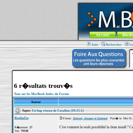
MacBook-fr.com : 100% Apple... 100% nom
Aller au contenu
-
Aller au menu 
Menu général
Accueil
MacB
Aide
Rechercher
Li
6 r�sultats trouv�s
Tout sur les MacBook Index du Forum
Auteur
Sujet:
Un bug réseau de Catalina (10.15.1)
RaphaGn
Forum:
Airport, réseaux et Internet
Post� le: Mer 01 A
C'est vraiment la seule possibilité la clean install ? C
R�ponses:
27
Vus:
79330