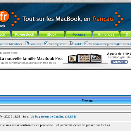
ade !
général
-
Aller au menu de la rubrique
ook
PowerBook
iBook
Forums
Annonces
Do
ste des Membres
Groupes
S'enregistrer
Profil
Se connecter pour v�rifier se
Message
vr 2020 à 18:08 Sujet:
Un bug réseau de Catalina (10.15.1)
ar je suis aussi confronté à ce problème... et j'aimerais éviter de passer par tout ça