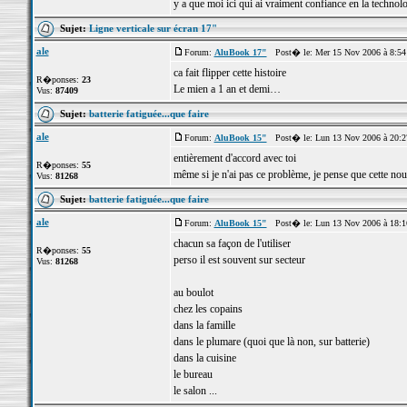
y a que moi ici qui ai vraiment confiance en la techno
Sujet:
Ligne verticale sur écran 17"
ale
Forum:
AluBook 17"
Post� le: Mer 15 Nov 2006 à 8:5
ca fait flipper cette histoire
R�ponses:
23
Le mien a 1 an et demi…
Vus:
87409
Sujet:
batterie fatiguée...que faire
ale
Forum:
AluBook 15"
Post� le: Lun 13 Nov 2006 à 20:
entièrement d'accord avec toi
R�ponses:
55
même si je n'ai pas ce problème, je pense que cette nou
Vus:
81268
Sujet:
batterie fatiguée...que faire
ale
Forum:
AluBook 15"
Post� le: Lun 13 Nov 2006 à 18:
chacun sa façon de l'utiliser
R�ponses:
55
perso il est souvent sur secteur
Vus:
81268
au boulot
chez les copains
dans la famille
dans le plumare (quoi que là non, sur batterie)
dans la cuisine
le bureau
le salon ...