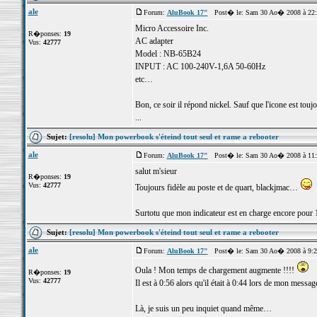
ale
Forum:
AluBook 17"
Post� le: Sam 30 Ao� 2008 à 22
Micro Accessoire Inc.
R�ponses:
19
AC adapter
Vus:
42777
Model : NB-65B24
INPUT : AC 100-240V-1,6A 50-60Hz
etc…
Bon, ce soir il répond nickel. Sauf que l'icone est to
...
Sujet:
[resolu] Mon powerbook s'éteind tout seul et rame a rebooter
ale
Forum:
AluBook 17"
Post� le: Sam 30 Ao� 2008 à 11
salut m'sieur
R�ponses:
19
Vus:
42777
Toujours fidèle au poste et de quart, blackjmac…
Surtotu que mon indicateur est en charge encore pour 1:
Sujet:
[resolu] Mon powerbook s'éteind tout seul et rame a rebooter
ale
Forum:
AluBook 17"
Post� le: Sam 30 Ao� 2008 à 9:
Oula ! Mon temps de chargement augmente !!!!
R�ponses:
19
Vus:
42777
Il est à 0:56 alors qu'il était à 0:44 lors de mon messag
Là, je suis un peu inquiet quand même…