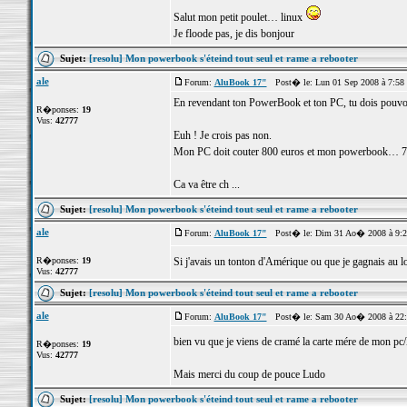
Salut mon petit poulet… linux
Je floode pas, je dis bonjour
Sujet:
[resolu] Mon powerbook s'éteind tout seul et rame a rebooter
ale
Forum:
AluBook 17"
Post� le: Lun 01 Sep 2008 à 7:58
En revendant ton PowerBook et ton PC, tu dois pouvoi
R�ponses:
19
Vus:
42777
Euh ! Je crois pas non.
Mon PC doit couter 800 euros et mon powerbook… 7
Ca va être ch ...
Sujet:
[resolu] Mon powerbook s'éteind tout seul et rame a rebooter
ale
Forum:
AluBook 17"
Post� le: Dim 31 Ao� 2008 à 9:
R�ponses:
19
Si j'avais un tonton d'Amérique ou que je gagnais au l
Vus:
42777
Sujet:
[resolu] Mon powerbook s'éteind tout seul et rame a rebooter
ale
Forum:
AluBook 17"
Post� le: Sam 30 Ao� 2008 à 22
bien vu que je viens de cramé la carte mére de mon pc
R�ponses:
19
Vus:
42777
Mais merci du coup de pouce Ludo
Sujet:
[resolu] Mon powerbook s'éteind tout seul et rame a rebooter