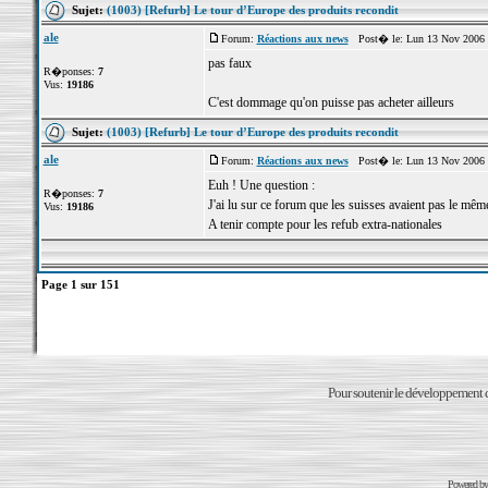
Sujet:
(1003) [Refurb] Le tour d’Europe des produits recondit
ale
Forum:
Réactions aux news
Post� le: Lun 13 Nov 2006 
pas faux
R�ponses:
7
Vus:
19186
C'est dommage qu'on puisse pas acheter ailleurs
Sujet:
(1003) [Refurb] Le tour d’Europe des produits recondit
ale
Forum:
Réactions aux news
Post� le: Lun 13 Nov 2006 
Euh ! Une question :
R�ponses:
7
J'ai lu sur ce forum que les suisses avaient pas le mê
Vus:
19186
A tenir compte pour les refub extra-nationales
Page
1
sur
151
Pour soutenir le développement du
Powered b