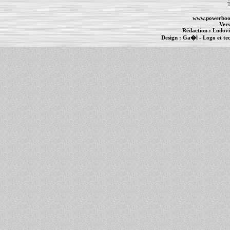
T
www.powerboo
Vers
Rédaction :
Ludovi
Design :
Ga�l
- Logo et te
Informations :
PowerBook
-
MacBook Pro
-
i