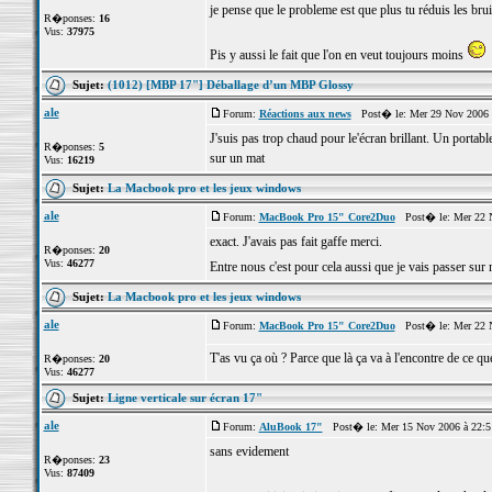
je pense que le probleme est que plus tu réduis les brui
R�ponses:
16
Vus:
37975
Pis y aussi le fait que l'on en veut toujours moins
Sujet:
(1012) [MBP 17"] Déballage d’un MBP Glossy
ale
Forum:
Réactions aux news
Post� le: Mer 29 Nov 2006 
J'suis pas trop chaud pour le'écran brillant. Un portabl
R�ponses:
5
sur un mat
Vus:
16219
Sujet:
La Macbook pro et les jeux windows
ale
Forum:
MacBook Pro 15" Core2Duo
Post� le: Mer 22 N
exact. J'avais pas fait gaffe merci.
R�ponses:
20
Vus:
46277
Entre nous c'est pour cela aussi que je vais passer su
Sujet:
La Macbook pro et les jeux windows
ale
Forum:
MacBook Pro 15" Core2Duo
Post� le: Mer 22 N
T'as vu ça où ? Parce que là ça va à l'encontre de ce q
R�ponses:
20
Vus:
46277
Sujet:
Ligne verticale sur écran 17"
ale
Forum:
AluBook 17"
Post� le: Mer 15 Nov 2006 à 22:
sans evidement
R�ponses:
23
Vus:
87409