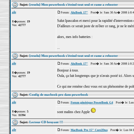
Sujet:
[resolu] Mon powerbook s'éteind tout seul et rame a rebooter
ale
Forum:
AluBook 17"
Post� le: Sam 30 Ao� 2008 à 8:
Salut lpascalon et merci pour la rapidité d'intervention
R�ponses:
19
Vus:
42777
D'ailleurs ce serait juste de m'ôter ce rang, je ne le méri
alors, mes info batteries :
...
Sujet:
[resolu] Mon powerbook s'éteind tout seul et rame a rebooter
ale
Forum:
AluBook 17"
Post� le: Sam 30 Ao� 2008 à 8:
Bonjour à tous.
R�ponses:
19
Oula, ça fait longtemps que je n'avais posté ici. Alors
Vus:
42777
Ce qui me remène chez vous est un phénomène de polte
Sujet:
Config de macbook pro dans powerbook
ale
Forum:
Forum générique PowerBook G4
Post� le: Lun 
R�ponses:
5
sont malins chez Apple
Vus:
11394
Sujet:
Lecteur CD bruyant !!!
ale
Forum:
MacBook Pro 15" Core2Duo
Post� le: Lun 04 