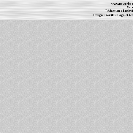
www.powerboo
Vers
Rédaction :
Ludovi
Design :
Ga�l
- Logo et te
Informations :
PowerBook
-
MacBook Pro
-
i