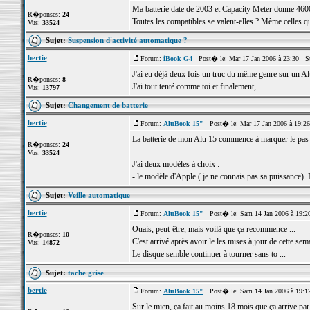
Ma batterie date de 2003 et Capacity Meter donne 4600
R�ponses:
24
Toutes les compatibles se valent-elles ? Même celles qui
Vus:
33524
Sujet:
Suspension d'activité automatique ?
bertie
Forum:
iBook G4
Post� le: Mar 17 Jan 2006 à 23:30 S
J'ai eu déjà deux fois un truc du même genre sur un Alu 
R�ponses:
8
J'ai tout tenté comme toi et finalement, ...
Vus:
13797
Sujet:
Changement de batterie
bertie
Forum:
AluBook 15"
Post� le: Mar 17 Jan 2006 à 19:2
La batterie de mon Alu 15 commence à marquer le pas e
R�ponses:
24
Vus:
33524
J'ai deux modèles à choix :
- le modèle d'Apple ( je ne connais pas sa puissance). E
Sujet:
Veille automatique
bertie
Forum:
AluBook 15"
Post� le: Sam 14 Jan 2006 à 19:2
Ouais, peut-être, mais voilà que ça recommence ...
R�ponses:
10
C'est arrivé après avoir le les mises à jour de cette sem
Vus:
14872
Le disque semble continuer à tourner sans to ...
Sujet:
tache grise
bertie
Forum:
AluBook 15"
Post� le: Sam 14 Jan 2006 à 19:1
Sur le mien, ça fait au moins 18 mois que ça arrive par 