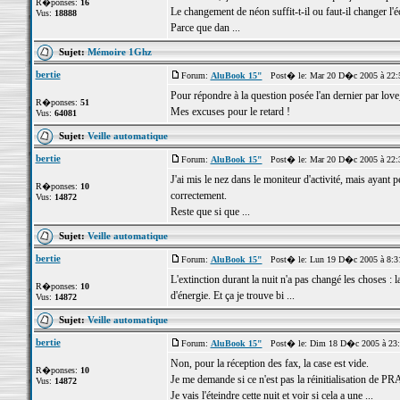
R�ponses:
16
Le changement de néon suffit-t-il ou faut-il changer l'
Vus:
18888
Parce que dan ...
Sujet:
Mémoire 1Ghz
bertie
Forum:
AluBook 15"
Post� le: Mar 20 D�c 2005 à 22:
Pour répondre à la question posée l'an dernier par love
R�ponses:
51
Mes excuses pour le retard !
Vus:
64081
Sujet:
Veille automatique
bertie
Forum:
AluBook 15"
Post� le: Mar 20 D�c 2005 à 22:
J'ai mis le nez dans le moniteur d'activité, mais ayant peu
R�ponses:
10
correctement.
Vus:
14872
Reste que si que ...
Sujet:
Veille automatique
bertie
Forum:
AluBook 15"
Post� le: Lun 19 D�c 2005 à 8:3
L'extinction durant la nuit n'a pas changé les choses : 
R�ponses:
10
d'énergie. Et ça je trouve bi ...
Vus:
14872
Sujet:
Veille automatique
bertie
Forum:
AluBook 15"
Post� le: Dim 18 D�c 2005 à 23
Non, pour la réception des fax, la case est vide.
R�ponses:
10
Je me demande si ce n'est pas la réinitialisation de 
Vus:
14872
Je vais l'éteindre cette nuit et voir si cela a une ...