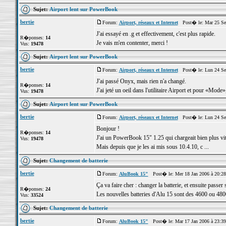
Sujet:
Airport lent sur PowerBook
bertie
Forum:
Airport, réseaux et Internet
Post� le: Mar 25 Se
J'ai essayé en .g et effectivement, c'est plus rapide.
R�ponses:
14
Je vais m'en contenter, merci !
Vus:
19478
Sujet:
Airport lent sur PowerBook
bertie
Forum:
Airport, réseaux et Internet
Post� le: Lun 24 Se
J'ai passé Onyx, mais rien n'a changé.
R�ponses:
14
J'ai jeté un oeil dans l'utilitaire Airport et pour «Mode
Vus:
19478
Sujet:
Airport lent sur PowerBook
bertie
Forum:
Airport, réseaux et Internet
Post� le: Lun 24 Se
Bonjour !
R�ponses:
14
J'ai un PowerBook 15" 1.25 qui chargeait bien plus vit
Vus:
19478
Mais depuis que je les ai mis sous 10.4.10, c ...
Sujet:
Changement de batterie
bertie
Forum:
AluBook 15"
Post� le: Mer 18 Jan 2006 à 20:2
Ça va faire cher : changer la batterie, et ensuite passer
R�ponses:
24
Les nouvelles batteries d'Alu 15 sont des 4600 ou 48
Vus:
33524
Sujet:
Changement de batterie
bertie
Forum:
AluBook 15"
Post� le: Mar 17 Jan 2006 à 23:3