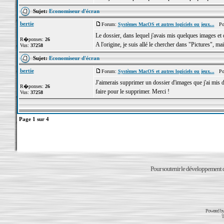
Sujet:
Economiseur d'écran
bertie
Forum:
Systèmes MacOS et autres logiciels ou jeux...
Post
Le dossier, dans lequel j'avais mis quelques images et 
R�ponses:
26
A l'origine, je suis allé le chercher dans "Pictures", mais 
Vus:
37258
Sujet:
Economiseur d'écran
bertie
Forum:
Systèmes MacOS et autres logiciels ou jeux...
Post
J'aimerais supprimer un dossier d'images que j'ai mis 
R�ponses:
26
faire pour le supprimer. Merci !
Vus:
37258
Page
1
sur
4
Pour soutenir le développement du
Powered b
T