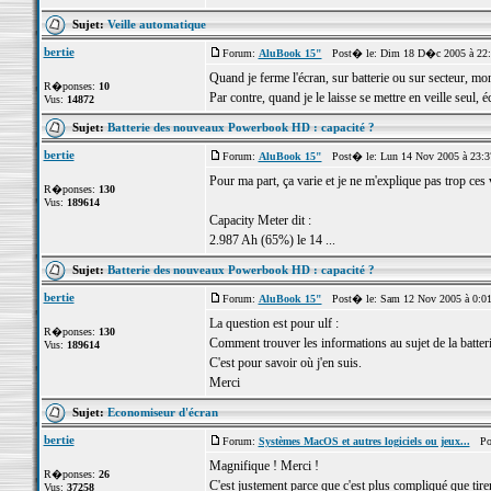
Sujet:
Veille automatique
bertie
Forum:
AluBook 15"
Post� le: Dim 18 D�c 2005 à 22
Quand je ferme l'écran, sur batterie ou sur secteur, mon
R�ponses:
10
Par contre, quand je le laisse se mettre en veille seul, é
Vus:
14872
Sujet:
Batterie des nouveaux Powerbook HD : capacité ?
bertie
Forum:
AluBook 15"
Post� le: Lun 14 Nov 2005 à 23:
Pour ma part, ça varie et je ne m'explique pas trop ces
R�ponses:
130
Vus:
189614
Capacity Meter dit :
2.987 Ah (65%) le 14 ...
Sujet:
Batterie des nouveaux Powerbook HD : capacité ?
bertie
Forum:
AluBook 15"
Post� le: Sam 12 Nov 2005 à 0:0
La question est pour ulf :
R�ponses:
130
Comment trouver les informations au sujet de la batteri
Vus:
189614
C'est pour savoir où j'en suis.
Merci
Sujet:
Economiseur d'écran
bertie
Forum:
Systèmes MacOS et autres logiciels ou jeux...
Post
Magnifique ! Merci !
R�ponses:
26
C'est justement parce que c'est plus compliqué que tirer 
Vus:
37258