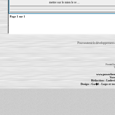
mettre sur le mien le re ...
Page
1
sur
1
Pour soutenir le développement du
Powered b
T
www.powerboo
Vers
Rédaction :
Ludovi
Design :
Ga�l
- Logo et te
Informations :
PowerBook
-
MacBook Pro
-
i