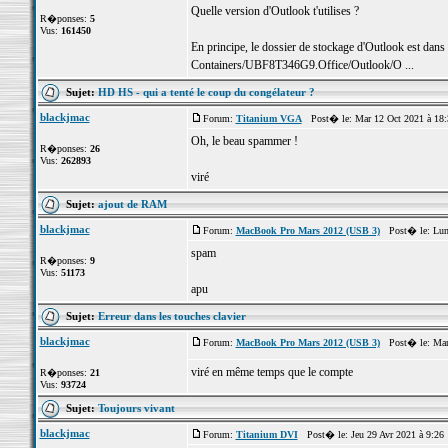
Quelle version d'Outlook t'utilises ?
R�ponses:
5
Vus:
161450
En principe, le dossier de stockage d'Outlook est dans
Containers/UBF8T346G9.Office/Outlook/O ...
Sujet:
HD HS - qui a tenté le coup du congélateur ?
blackjmac
Forum:
Titanium VGA
Post� le: Mar 12 Oct 2021 à 18
Oh, le beau spammer !
R�ponses:
26
Vus:
262893
viré
Sujet:
ajout de RAM
blackjmac
Forum:
MacBook Pro Mars 2012 (USB 3)
Post� le: Lun 
spam
R�ponses:
9
Vus:
51173
apu
Sujet:
Erreur dans les touches clavier
blackjmac
Forum:
MacBook Pro Mars 2012 (USB 3)
Post� le: Mar
viré en même temps que le compte
R�ponses:
21
Vus:
93724
Sujet:
Toujours vivant
blackjmac
Forum:
Titanium DVI
Post� le: Jeu 29 Avr 2021 à 9:26