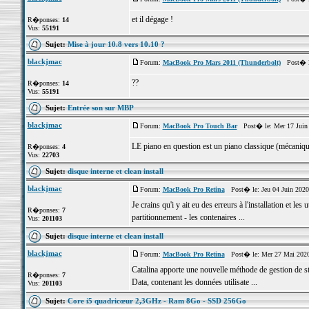
et il dégage !
R�ponses:
14
Vus:
55191
Sujet:
Mise à jour 10.8 vers 10.10 ?
blackjmac
Forum:
MacBook Pro Mars 2011 (Thunderbolt)
Post� le
??
R�ponses:
14
Vus:
55191
Sujet:
Entrée son sur MBP
blackjmac
Forum:
MacBook Pro Touch Bar
Post� le: Mer 17 Juin 
LE piano en question est un piano classique (mécaniqu
R�ponses:
4
Vus:
22703
Sujet:
disque interne et clean install
blackjmac
Forum:
MacBook Pro Retina
Post� le: Jeu 04 Juin 2020
Je crains qu'i y ait eu des erreurs à l'installation et l
R�ponses:
7
partitionnement - les contenaires ...
Vus:
201103
Sujet:
disque interne et clean install
blackjmac
Forum:
MacBook Pro Retina
Post� le: Mer 27 Mai 2020
Catalina apporte une nouvelle méthode de gestion de st
R�ponses:
7
Data, contenant les données utilisate ...
Vus:
201103
Sujet:
Core i5 quadricœur 2,3GHz - Ram 8Go - SSD 256Go