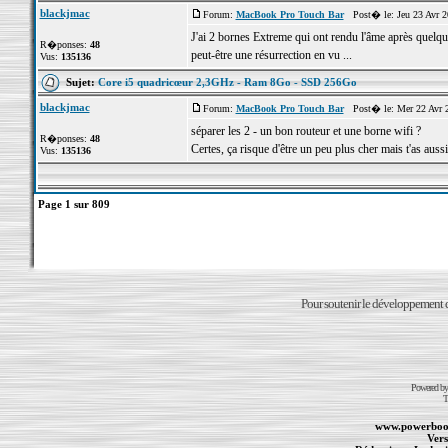
blackjmac
Forum:
MacBook Pro Touch Bar
Post� le: Jeu 23 Avr 2
J'ai 2 bornes Extreme qui ont rendu l'âme après quelques
R�ponses:
48
peut-être une résurrection en vu ...
Vus:
135136
Sujet:
Core i5 quadricœur 2,3GHz - Ram 8Go - SSD 256Go
blackjmac
Forum:
MacBook Pro Touch Bar
Post� le: Mer 22 Avr 2
séparer les 2 - un bon routeur et une borne wifi ?
R�ponses:
48
Certes, ça risque d'être un peu plus cher mais t'as auss
Vus:
135136
Page
1
sur
809
Pour soutenir le développement du
Powered b
T
www.powerboo
Vers