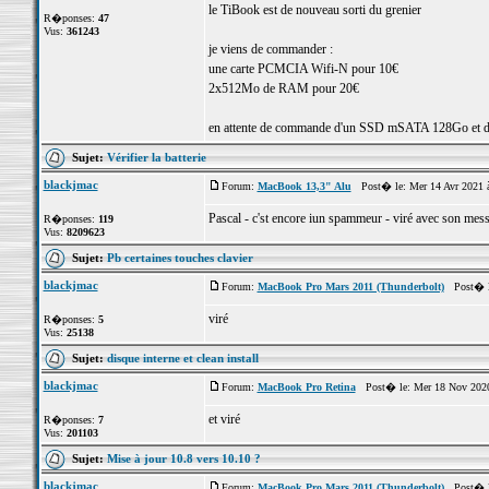
le TiBook est de nouveau sorti du grenier
R�ponses:
47
Vus:
361243
je viens de commander :
une carte PCMCIA Wifi-N pour 10€
2x512Mo de RAM pour 20€
en attente de commande d'un SSD mSATA 128Go et d'
Sujet:
Vérifier la batterie
blackjmac
Forum:
MacBook 13,3" Alu
Post� le: Mer 14 Avr 2021 
Pascal - c'st encore iun spammeur - viré avec son mess
R�ponses:
119
Vus:
8209623
Sujet:
Pb certaines touches clavier
blackjmac
Forum:
MacBook Pro Mars 2011 (Thunderbolt)
Post� le
viré
R�ponses:
5
Vus:
25138
Sujet:
disque interne et clean install
blackjmac
Forum:
MacBook Pro Retina
Post� le: Mer 18 Nov 2020
et viré
R�ponses:
7
Vus:
201103
Sujet:
Mise à jour 10.8 vers 10.10 ?
blackjmac
Forum:
MacBook Pro Mars 2011 (Thunderbolt)
Post� le