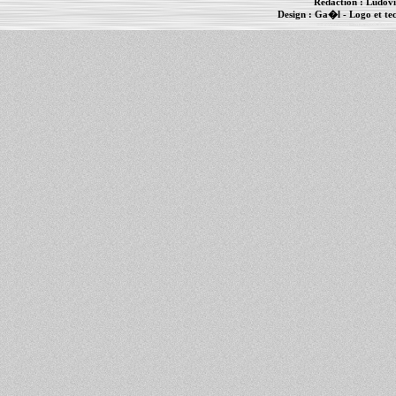
Rédaction :
Ludovi
Design :
Ga�l
- Logo et te
Informations :
PowerBook
-
MacBook Pro
-
i