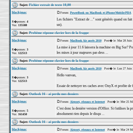
Sujet:
Fichier extrait de texte 10,00
blackjmac
Forum:
PowerBook ou MacBook et iPhone/Mobile/PDA
P
Les fichiers "Extract de ..." sont générés quand on fai
R�ponses:
4
un).
Vus:
135588
Sujet:
Probème réponse clavier lors de la frappe
blackjmac
Forum:
MacBook Air après 2010
Post� le: Mar 28 Juin 
La mise à jour 11.6 laissera la machine en Big Sur? Pou
R�ponses:
3
les mises à jour majeures par-dess ...
Vus:
122513
Sujet:
Probème réponse clavier lors de la frappe
blackjmac
Forum:
MacBook Air après 2010
Post� le: Lun 27 Juin 
Hello vanvan,
R�ponses:
3
Vus:
122513
Essaie de nettoyer tes caches avec OnyX et profite de f
Sujet:
Outlook 16 - ai perdu mes dossiers
blackjmac
Forum:
Airport, réseaux et Internet
Post� le: Mer 25 Ma
C'est donc la denière version d'Office. Si t'utilises la 
R�ponses:
5
absolument rien depuis le disqu ...
Vus:
161450
Sujet:
Outlook 16 - ai perdu mes dossiers
blackjmac
Forum:
Airport, réseaux et Internet
Post� le: Mar 24 Ma