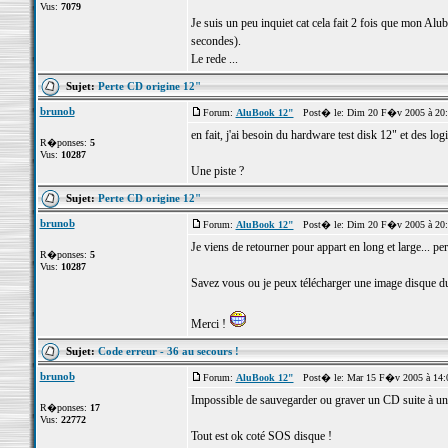
Vus:
7079
Je suis un peu inquiet cat cela fait 2 fois que mon Alub
secondes).
Le rede ...
Sujet:
Perte CD origine 12"
brunob
Forum:
AluBook 12"
Post� le: Dim 20 F�v 2005 à 20
en fait, j'ai besoin du hardware test disk 12" et des lo
R�ponses:
5
Vus:
10287
Une piste ?
Sujet:
Perte CD origine 12"
brunob
Forum:
AluBook 12"
Post� le: Dim 20 F�v 2005 à 20
Je viens de retourner pour appart en long et large... pe
R�ponses:
5
Vus:
10287
Savez vous ou je peux télécharger une image disque d
Merci !
Sujet:
Code erreur - 36 au secours !
brunob
Forum:
AluBook 12"
Post� le: Mar 15 F�v 2005 à 14:
Impossible de sauvegarder ou graver un CD suite à un
R�ponses:
17
Vus:
22772
Tout est ok coté SOS disque !