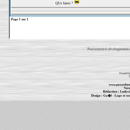
QUe faires ?
Page
1
sur
1
Pour soutenir le développement du
Powered b
T
www.powerboo
Vers
Rédaction :
Ludovi
Design :
Ga�l
- Logo et te
Informations :
PowerBook
-
MacBook Pro
-
i