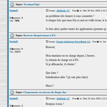
Sujet:
Trackpad figé
brunob
Forum:
AluBook 15"
Post� le: Mer 30 Nov 2005 à 16:
un problème très bizarre à vous soumettre !
R�ponses:
4
A chaque fois que mon Alu se met en veille écran, le tr
Vus:
7898
Je dois alors quitter toutes les applications (pomme q) 
Sujet:
Batterie désepérement à 0%
brunob
Forum:
Forum générique PowerBook G4
Post� le: Jeu 1
Bonsoir,
R�ponses:
9
Vus:
12471
Mon titanium est en charge depuis 2 heures.
Le témoin de charge est à 0%
Si je débranche, il s'éteint !
Que faire ?
Initialisation alim ? (je sais plus faire)
Merci !
Sujet:
Claquements au niveau du disque dur
brunob
Forum:
AluBook 12"
Post� le: Dim 26 Juin 2005 à 22:
Bonjour à tous !
R�ponses:
3