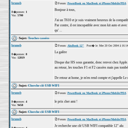
brunob
Forum:
PowerBook ou MacBook et iPhone/Mobile/PDA
P
Bonjour à tous,
R�ponses:
1
Vus:
5700
J'ai un T610 et je suis vraiment heureux de la compatib
Par contre, il est imcopatible avec mon kit auto et avec
qu' ...
Sujet:
Touches cassées
brunob
Forum:
AluBook 12"
Post� le: Mer 20 Oct 2004 à 16:1
La galère
R�ponses:
8
Vus:
12819
Disque dur HS sous garantie, donc renvoi chez Apple.
au retour, les touches F1 et F2 cassées mais pas tombé
De retour at home, je m'en rend compte et j'appelle Le 
Sujet:
Cherche clé USB WIFI
brunob
Forum:
PowerBook ou MacBook et iPhone/Mobile/PDA
P
le prix cher ami !
R�ponses:
4
Vus:
9458
Sujet:
Cherche clé USB WIFI
brunob
Forum:
PowerBook ou MacBook et iPhone/Mobile/PDA
P
Je recherche une clé USB WIFI compatible 12" alu
R�ponses:
4