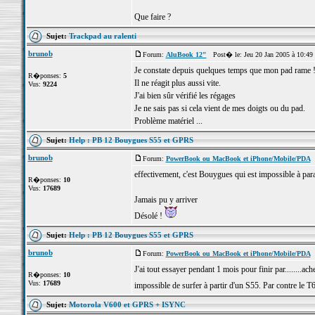
Que faire ?
Sujet:
Trackpad au ralenti
brunob
Forum:
AluBook 12"
Post� le: Jeu 20 Jan 2005 à 10:49
Je constate depuis quelques temps que mon pad rame 
R�ponses:
5
Il ne réagit plus aussi vite.
Vus:
9224
J'ai bien sûr vérifié les régages
Je ne sais pas si cela vient de mes doigts ou du pad.
Problème matériel ...
Sujet:
Help : PB 12 Bouygues S55 et GPRS
brunob
Forum:
PowerBook ou MacBook et iPhone/Mobile/PDA
P
effectivement, c'est Bouygues qui est impossible à par
R�ponses:
10
Vus:
17689
Jamais pu y arriver
Désolé !
Sujet:
Help : PB 12 Bouygues S55 et GPRS
brunob
Forum:
PowerBook ou MacBook et iPhone/Mobile/PDA
P
J'ai tout essayer pendant 1 mois pour finir par........ac
R�ponses:
10
Vus:
17689
impossible de surfer à partir d'un S55. Par contre le 
Sujet:
Motorola V600 et GPRS + ISYNC