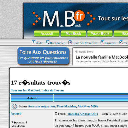
MacBook-fr.com : 100% Apple... 100% nomade !
Aller au contenu
-
Aller au menu général
-
Aller au menu de la
Menu général
Accueil
MacBook
PowerBook
iBo
Aide
Rechercher
Liste des Membres
Groupes
S'e
17 r�sultats trouv�s
Tout sur les MacBook Index du Forum
Auteur
Sujet:
Assistant migration, Time Machine, AluG4 et MBA
brunob
Forum:
MacBook Air avant 2010
Post� le: Mer 25 Juin 
Tu connectes les 2 machines, tu lances l'assistant migr
R�ponses:
9
un peu long (4 heures pour 60GO) mais super simple 
Vus:
43294