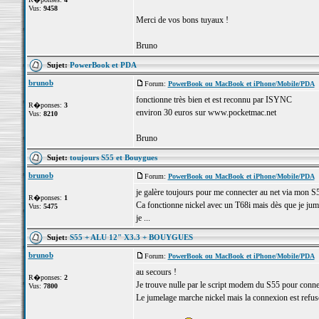
Vus:
9458
Merci de vos bons tuyaux !
Bruno
Sujet:
PowerBook et PDA
brunob
Forum:
PowerBook ou MacBook et iPhone/Mobile/PDA
P
fonctionne très bien et est reconnu par ISYNC
R�ponses:
3
environ 30 euros sur www.pocketmac.net
Vus:
8210
Bruno
Sujet:
toujours S55 et Bouygues
brunob
Forum:
PowerBook ou MacBook et iPhone/Mobile/PDA
P
je galère toujours pour me connecter au net via mon S
R�ponses:
1
Ca fonctionne nickel avec un T68i mais dès que je jumel
Vus:
5475
je ...
Sujet:
S55 + ALU 12" X3.3 + BOUYGUES
brunob
Forum:
PowerBook ou MacBook et iPhone/Mobile/PDA
P
au secours !
R�ponses:
2
Je trouve nulle par le script modem du S55 pour conne
Vus:
7800
Le jumelage marche nickel mais la connexion est refusée