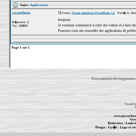
Sujet:
Applications
caramelmou
Forum:
Forum générique PowerBook G4
Post� le: Dim 
bonjours
R�ponses:
2
Je voudrais commencer à créer des videos et à faire d
Vus:
126833
Pourriez-vous me conseiller des applications de préfére
Page
1
sur
1
Pour soutenir le développement du
Powered b
T
www.powerboo
Vers
Rédaction :
Ludovi
Design :
Ga�l
- Logo et te
Informations :
PowerBook
-
MacBook Pro
-
i