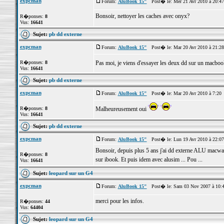
expcman
Forum:
AluBook 15"
Post� le: Mer 21 Avr 2010 à 20:4
Bonsoir, nettoyer les caches avec onyx?
R�ponses:
8
Vus:
16641
Sujet:
pb dd externe
expcman
Forum:
AluBook 15"
Post� le: Mar 20 Avr 2010 à 21:2
R�ponses:
8
Pas moi, je viens d'essayer les deux dd sur un macboo
Vus:
16641
Sujet:
pb dd externe
expcman
Forum:
AluBook 15"
Post� le: Mar 20 Avr 2010 à 7:20
R�ponses:
8
Malheureusement oui
Vus:
16641
Sujet:
pb dd externe
expcman
Forum:
AluBook 15"
Post� le: Lun 19 Avr 2010 à 22:0
Bonsoir, depuis plus 5 ans j'ai dd externe ALU macway 
R�ponses:
8
sur ibook. Et puis idem avec alusim ... Pou ...
Vus:
16641
Sujet:
leopard sur un G4
expcman
Forum:
AluBook 15"
Post� le: Sam 03 Nov 2007 à 10:
merci pour les infos.
R�ponses:
44
Vus:
64404
Sujet:
leopard sur un G4