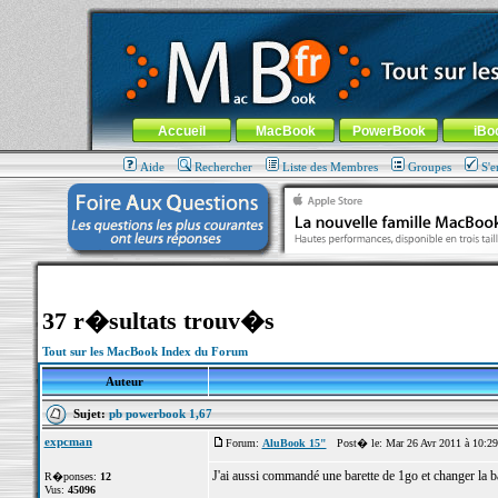
MacBook-fr.com : 100% Apple... 100% nomade !
Aller au contenu
-
Aller au menu général
-
Aller au menu de la
Menu général
Accueil
MacBook
PowerBook
iBo
Aide
Rechercher
Liste des Membres
Groupes
S'e
37 r�sultats trouv�s
Tout sur les MacBook Index du Forum
Auteur
Sujet:
pb powerbook 1,67
expcman
Forum:
AluBook 15"
Post� le: Mar 26 Avr 2011 à 10:2
J'ai aussi commandé une barette de 1go et changer la ba
R�ponses:
12
Vus:
45096