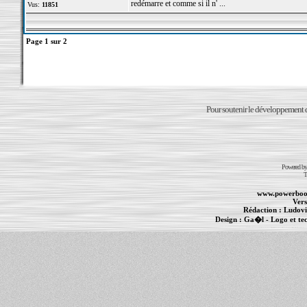
redémarre et comme si il n' ...
Vus:
11851
Page
1
sur
2
Pour soutenir le développement du
Powered b
T
www.powerboo
Vers
Rédaction :
Ludovi
Design :
Ga�l
- Logo et te
Informations :
PowerBook
-
MacBook Pro
-
i