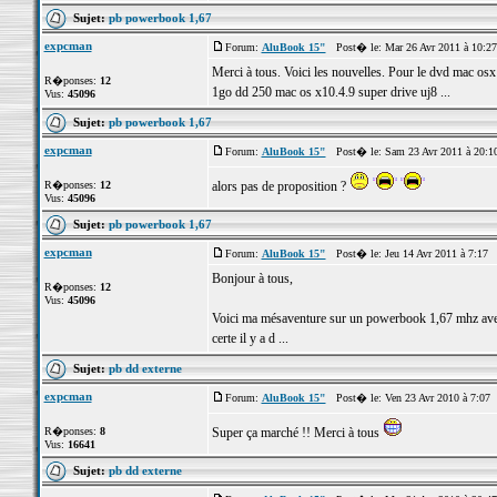
Sujet:
pb powerbook 1,67
expcman
Forum:
AluBook 15"
Post� le: Mar 26 Avr 2011 à 10:2
Merci à tous. Voici les nouvelles. Pour le dvd mac os
R�ponses:
12
1go dd 250 mac os x10.4.9 super drive uj8 ...
Vus:
45096
Sujet:
pb powerbook 1,67
expcman
Forum:
AluBook 15"
Post� le: Sam 23 Avr 2011 à 20:1
R�ponses:
12
alors pas de proposition ?
Vus:
45096
Sujet:
pb powerbook 1,67
expcman
Forum:
AluBook 15"
Post� le: Jeu 14 Avr 2011 à 7:17 
Bonjour à tous,
R�ponses:
12
Vus:
45096
Voici ma mésaventure sur un powerbook 1,67 mhz avec les
certe il y a d ...
Sujet:
pb dd externe
expcman
Forum:
AluBook 15"
Post� le: Ven 23 Avr 2010 à 7:07
R�ponses:
8
Super ça marché !! Merci à tous
Vus:
16641
Sujet:
pb dd externe