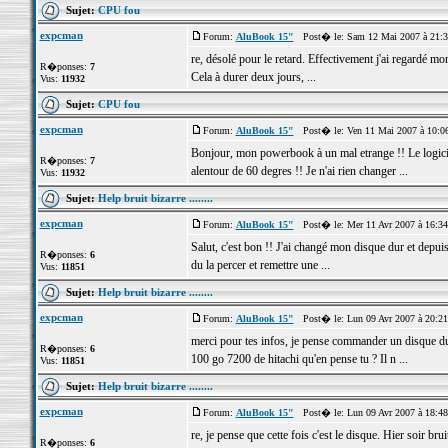
Sujet:
CPU fou
expcman
Forum:
AluBook 15"
Post� le: Sam 12 Mai 2007 à 21:
re, désolé pour le retard. Effectivement j'ai regardé mon
R�ponses:
7
Cela à durer deux jours, ...
Vus:
11932
Sujet:
CPU fou
expcman
Forum:
AluBook 15"
Post� le: Ven 11 Mai 2007 à 10:0
Bonjour, mon powerbook à un mal etrange !! Le logici
R�ponses:
7
alentour de 60 degres !! Je n'ai rien changer ...
Vus:
11932
Sujet:
Help bruit bizarre ........
expcman
Forum:
AluBook 15"
Post� le: Mer 11 Avr 2007 à 16:3
Salut, c'est bon !! J'ai changé mon disque dur et depuis 
R�ponses:
6
du la percer et remettre une ...
Vus:
11851
Sujet:
Help bruit bizarre ........
expcman
Forum:
AluBook 15"
Post� le: Lun 09 Avr 2007 à 20:2
merci pour tes infos, je pense commander un disque dur
R�ponses:
6
100 go 7200 de hitachi qu'en pense tu ? Il n ...
Vus:
11851
Sujet:
Help bruit bizarre ........
expcman
Forum:
AluBook 15"
Post� le: Lun 09 Avr 2007 à 18:4
re, je pense que cette fois c'est le disque. Hier soir bru
R�ponses:
6