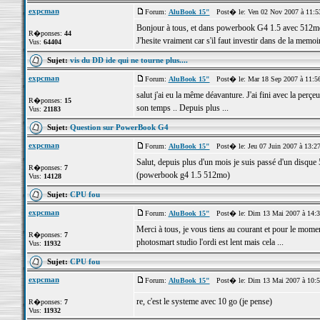
expcman
Forum:
AluBook 15"
Post� le: Ven 02 Nov 2007 à 11:5
Bonjour à tous, et dans powerbook G4 1.5 avec 512m
R�ponses:
44
J'hesite vraiment car s'il faut investir dans de la memoi
Vus:
64404
Sujet:
vis du DD ide qui ne tourne plus....
expcman
Forum:
AluBook 15"
Post� le: Mar 18 Sep 2007 à 11:5
salut j'ai eu la même déavanture. J'ai fini avec la perçeus
R�ponses:
15
son temps .. Depuis plus ...
Vus:
21183
Sujet:
Question sur PowerBook G4
expcman
Forum:
AluBook 15"
Post� le: Jeu 07 Juin 2007 à 13:2
Salut, depuis plus d'un mois je suis passé d'un disque 5
R�ponses:
7
(powerbook g4 1.5 512mo)
Vus:
14128
Sujet:
CPU fou
expcman
Forum:
AluBook 15"
Post� le: Dim 13 Mai 2007 à 14:
Merci à tous, je vous tiens au courant et pour le mome
R�ponses:
7
photosmart studio l'ordi est lent mais cela ...
Vus:
11932
Sujet:
CPU fou
expcman
Forum:
AluBook 15"
Post� le: Dim 13 Mai 2007 à 10:
re, c'est le systeme avec 10 go (je pense)
R�ponses:
7
Vus:
11932