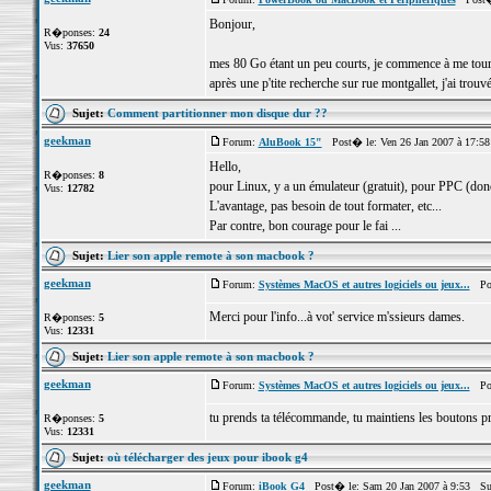
Bonjour,
R�ponses:
24
Vus:
37650
mes 80 Go étant un peu courts, je commence à me tourn
après une p'tite recherche sur rue montgallet, j'ai trou
Sujet:
Comment partitionner mon disque dur ??
geekman
Forum:
AluBook 15"
Post� le: Ven 26 Jan 2007 à 17:5
Hello,
R�ponses:
8
pour Linux, y a un émulateur (gratuit), pour PPC (do
Vus:
12782
L'avantage, pas besoin de tout formater, etc...
Par contre, bon courage pour le fai ...
Sujet:
Lier son apple remote à son macbook ?
geekman
Forum:
Systèmes MacOS et autres logiciels ou jeux...
Post
Merci pour l'info...à vot' service m'ssieurs dames.
R�ponses:
5
Vus:
12331
Sujet:
Lier son apple remote à son macbook ?
geekman
Forum:
Systèmes MacOS et autres logiciels ou jeux...
Post
tu prends ta télécommande, tu maintiens les boutons pr
R�ponses:
5
Vus:
12331
Sujet:
où télécharger des jeux pour ibook g4
geekman
Forum:
iBook G4
Post� le: Sam 20 Jan 2007 à 9:53 Su