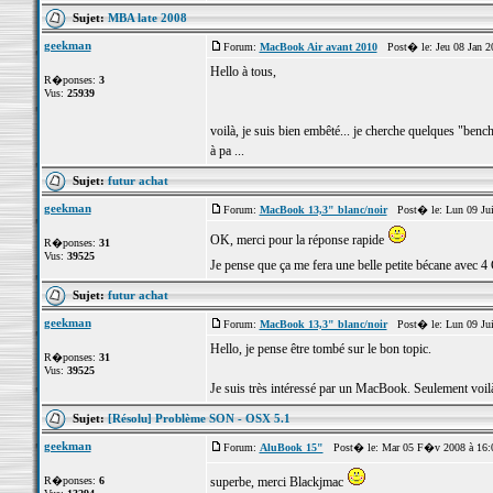
Sujet:
MBA late 2008
geekman
Forum:
MacBook Air avant 2010
Post� le: Jeu 08 Jan 2
Hello à tous,
R�ponses:
3
Vus:
25939
voilà, je suis bien embêté... je cherche quelques "ben
à pa ...
Sujet:
futur achat
geekman
Forum:
MacBook 13,3" blanc/noir
Post� le: Lun 09 Jui
OK, merci pour la réponse rapide
R�ponses:
31
Vus:
39525
Je pense que ça me fera une belle petite bécane ave
Sujet:
futur achat
geekman
Forum:
MacBook 13,3" blanc/noir
Post� le: Lun 09 Jui
Hello, je pense être tombé sur le bon topic.
R�ponses:
31
Vus:
39525
Je suis très intéressé par un MacBook. Seulement voilà, j
Sujet:
[Résolu] Problème SON - OSX 5.1
geekman
Forum:
AluBook 15"
Post� le: Mar 05 F�v 2008 à 16:
R�ponses:
6
superbe, merci Blackjmac