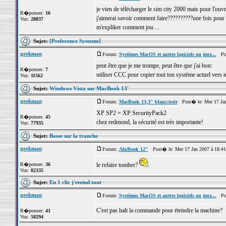
je vien de télécharger le sim city 2000 mais pour l'ouvr
R�ponses:
16
j'aimerai savoir comment faire??????????une fois pour t
Vus:
28837
m'expliker comment jou ...
Sujet:
[Preference Systeme]
geekman
Forum:
Systèmes MacOS et autres logiciels ou jeux...
Post
peut être que je me trompe, peut être que j'ai bon:
R�ponses:
7
utiliser CCC pour copier tout ton système actuel vers
Vus:
11562
Sujet:
Windows Vista sur MacBook 13'
geekman
Forum:
MacBook 13,3" blanc/noir
Post� le: Mer 17 Jan
XP SP2 = XP SecurityPack2
R�ponses:
45
chez redmond, la sécurité est très importante!
Vus:
77935
Sujet:
Bosse sur la tranche
geekman
Forum:
AluBook 12"
Post� le: Mer 17 Jan 2007 à 18:4
R�ponses:
36
le refaire tomber?
Vus:
82335
Sujet:
En 1 clic j'eteind tout
geekman
Forum:
Systèmes MacOS et autres logiciels ou jeux...
Post
C'est pas halt la commande pour éteindre la machine?
R�ponses:
41
Vus:
58294