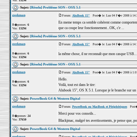
Vus:
13294
Sujet:
[Résolu] Problème SON - OSX 5.1
geekman
Forum:
AluBook 15"
Post� le: Lun 04 F�v 2008 à 14:
En meme temps ca semble cohérent comme comportement,
R�ponses:
6
que ca coupe leur fonctionnement...OK, c'e ...
Vus:
13294
Sujet:
[Résolu] Problème SON - OSX 5.1
geekman
Forum:
AluBook 15"
Post� le: Lun 04 F�v 2008 à 14:
R�ponses:
6
la même chose, il ne reconnaît que mon casque USB..
Vus:
13294
Sujet:
[Résolu] Problème SON - OSX 5.1
geekman
Forum:
AluBook 15"
Post� le: Lun 04 F�v 2008 à 1:0
Hello.
R�ponses:
6
Voilà, tout est dans le tire:
Vus:
13294
Alubook 15", OS X 5.1. Lorsque je le branche sur un écra
Sujet:
PowerBook G4 & Western Digital
geekman
Forum:
PowerBook ou MacBook et Périphériques
Post� 
Merci pour vos conseils...
R�ponses:
24
Vus:
37650
Blackjmac, malgré tes avertissements, je pense que, po
Sujet:
PowerBook G4 & Western Digital
geekman
Forum:
PowerBook ou MacBook et Périphériques
Post� 