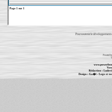
Page
1
sur
1
Pour soutenir le développement du
Powered b
T
www.powerboo
Vers
Rédaction :
Ludovi
Design :
Ga�l
- Logo et te
Informations :
PowerBook
-
MacBook Pro
-
i