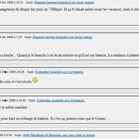
 Avr 2008 à 16:51 Sujet:
Plantage lorsque branché à un écran externe
ngement de disque dur pour un 7200rpm. Et ça le faisait même avant les vacances, mais le décalag
 Avr 2008 à 7:19 Sujet:
Plantage lorsque branché à un écran externe
he... Quand je le branche à un écran externe et qu'il est sur batterie, il a tendance à planter
 F�v 2008 à 8:28 Sujet:
Extinction inopinée avec la batterie.
 coin, et c'est résolu
 F�v 2008 à 16:40 Sujet:
Extinction inopinée avec la batterie.
r la même machine.
our faire un échange de batterie. Si c'est ça, pensez-vous que le Genius ...
6 à 9:39 Sujet:
(944) [MacBook-fr] Réactions aux news dans le forum