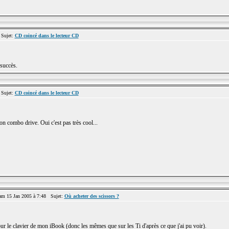
Sujet:
CD coincé dans le lecteur CD
 succès.
Sujet:
CD coincé dans le lecteur CD
 combo drive. Oui c'est pas très cool...
m 15 Jan 2005 à 7:48 Sujet:
Où acheter des scissors ?
ur le clavier de mon iBook (donc les mêmes que sur les Ti d'après ce que j'ai pu voir).