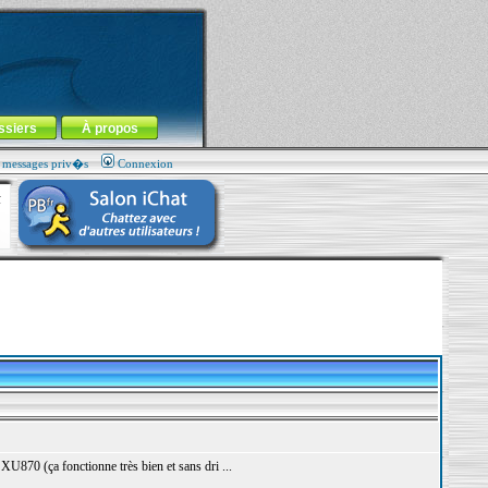
ssiers
À propos
s messages priv�s
Connexion
 XU870 (ça fonctionne très bien et sans dri ...