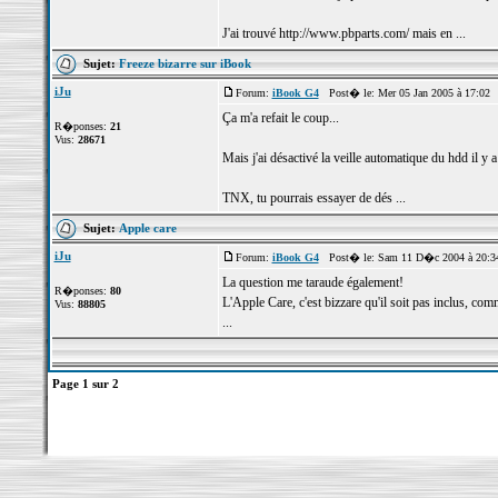
J'ai trouvé http://www.pbparts.com/ mais en ...
Sujet:
Freeze bizarre sur iBook
iJu
Forum:
iBook G4
Post� le: Mer 05 Jan 2005 à 17:02 
Ça m'a refait le coup...
R�ponses:
21
Vus:
28671
Mais j'ai désactivé la veille automatique du hdd il y 
TNX, tu pourrais essayer de dés ...
Sujet:
Apple care
iJu
Forum:
iBook G4
Post� le: Sam 11 D�c 2004 à 20:3
La question me taraude également!
R�ponses:
80
L'Apple Care, c'est bizzare qu'il soit pas inclus, co
Vus:
88805
...
Page
1
sur
2