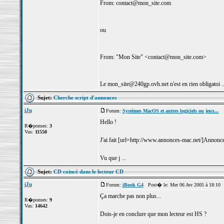
From: contact@mon_site.com
ou
From: "Mon Site" <contact@mon_site.com>
Le mon_site@240gp.ovh.net n'est en rien obligatoi ..
Sujet:
Cherche script d'annonces
iJu
Forum:
Systèmes MacOS et autres logiciels ou jeux...
Po
Hello !
R�ponses:
3
Vus:
11550
J'ai fait [url=http://www.annonces-mac.net/]Annonces
Vu que j ...
Sujet:
CD coincé dans le lecteur CD
iJu
Forum:
iBook G4
Post� le: Mer 06 Avr 2005 à 18:10 
Ça marche pas non plus...
R�ponses:
9
Vus:
14642
Dois-je en conclure que mon lecteur est HS ?