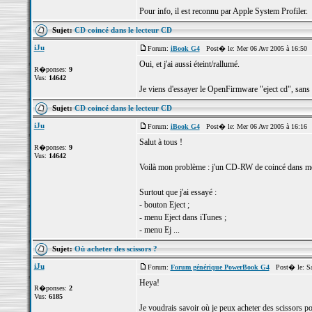
Pour info, il est reconnu par Apple System Profiler.
Sujet:
CD coincé dans le lecteur CD
iJu
Forum:
iBook G4
Post� le: Mer 06 Avr 2005 à 16:50 
Oui, et j'ai aussi éteint/rallumé.
R�ponses:
9
Vus:
14642
Je viens d'essayer le OpenFirmware "eject cd", sans
Sujet:
CD coincé dans le lecteur CD
iJu
Forum:
iBook G4
Post� le: Mer 06 Avr 2005 à 16:16 
Salut à tous !
R�ponses:
9
Vus:
14642
Voilà mon problème : j'un CD-RW de coincé dans mon
Surtout que j'ai essayé :
- bouton Eject ;
- menu Eject dans iTunes ;
- menu Ej ...
Sujet:
Où acheter des scissors ?
iJu
Forum:
Forum générique PowerBook G4
Post� le: Sa
Heya!
R�ponses:
2
Vus:
6185
Je voudrais savoir où je peux acheter des scissors po