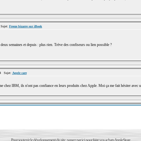
Sujet:
Freeze bizarre sur iBook
a deux semaines et depuis : plus rien. Trève des confiseurs ou lien possible ?
4 Sujet:
Apple care
mme chez IBM, ils n'ont pas confiance en leurs produits chez Apple. Moi ça me fait hésiter avec 
Pour soutenir le développement du site, passez par ici pour faire vos achats AppleStore