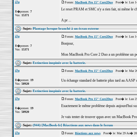
iJu
Forum:
MacBook Pro 15" Core2Duo
Post� le: Lun 14
Le reset PRAM et SMC n'y a rien fait, ni même le cha
R�ponses:
7
Vus:
15371
A pr ...
Sujet:
Plantage lorsque branché à un écran externe
iJu
Forum:
MacBook Pro 15" Core2Duo
Post� le: Lun 14
Bonjour,
R�ponses:
7
Vus:
15371
Mon MacBook Pro Core 2 Duo a un problème un peu louc
Sujet:
Extinction inopinée avec la batterie.
iJu
Forum:
MacBook Pro 15" Core2Duo
Post� le: Mar 26
R�ponses:
19
Un échange standard de batterie plus tard au AASP du
Vus:
50920
Sujet:
Extinction inopinée avec la batterie.
iJu
Forum:
MacBook Pro 15" Core2Duo
Post� le: Lun 25
Exactement le même problème depuis aujourd'hui su
R�ponses:
19
Vus:
50920
Je vais tenter de trouver qqun avec un MacBook Pro p
Sujet:
(944) [MacBook-fr] Réactions aux news dans le forum
iJu
Forum:
Réactions aux news
Post� le: Mar 29 Ao� 200