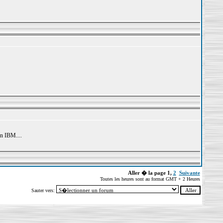
un IBM....
Aller � la page
1
,
2
Suivante
Toutes les heures sont au format GMT + 2 Heures
Sauter vers: