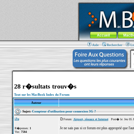
MacBook-fr.com : 100% Apple... 100% nom
Aller au contenu
-
Aller au menu 
Menu général
Accueil
MacB
Aide
Rechercher
Li
28 r�sultats trouv�s
Tout sur les MacBook Index du Forum
Auteur
Sujet:
Compteur d'utilisation pour connexion 3G ?
iJu
Forum:
Airport, réseaux et Internet
Post� le: Jeu 05 J
Je ne sais pas si ce forum est plus approprié que l'au
R�ponses:
1
Vus:
7584