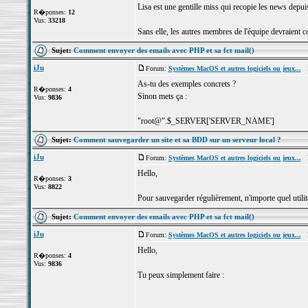
Lisa est une gentille miss qui recopie les news depuis
R�ponses:
12
Vus:
33218
Sans elle, les autres membres de l'équipe devraient cop
Sujet:
Comment envoyer des emails avec PHP et sa fct mail()
iJu
Forum:
Systèmes MacOS et autres logiciels ou jeux...
Po
As-tu des exemples concrets ?
R�ponses:
4
Sinon mets ça :
Vus:
9836
"root@".$_SERVER['SERVER_NAME']
Sujet:
Comment sauvegarder un site et sa BDD sur un serveur local ?
iJu
Forum:
Systèmes MacOS et autres logiciels ou jeux...
Po
Hello,
R�ponses:
3
Vus:
8822
Pour sauvegarder régulièrement, n'importe quel utilita
Sujet:
Comment envoyer des emails avec PHP et sa fct mail()
iJu
Forum:
Systèmes MacOS et autres logiciels ou jeux...
Po
Hello,
R�ponses:
4
Vus:
9836
Tu peux simplement faire :