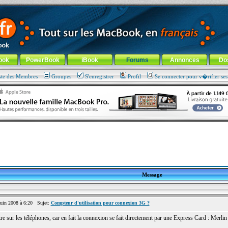
ade !
général
-
Aller au menu de la rubrique
ook
PowerBook
iBook
Forums
Annonces
Do
ste des Membres
Groupes
S'enregistrer
Profil
Se connecter pour v�rifier se
Message
uin 2008 à 6:20 Sujet:
Compteur d'utilisation pour connexion 3G ?
tre sur les téléphones, car en fait la connexion se fait directement par une Express Card : Merlin