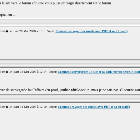
 le site vers le forum afin que vous puissiez réagir directement sur le forum.
ier leu ...
st� le: Lun 20 Mar 2006 à 6:13 Sujet:
Comment envoyer des emails avec PHP et sa fct mail()
st� le: Sam 18 Mar 2006 à 12:14 Sujet:
Comment sauvegarder un site et sa BDD sur un serveur local
ire de sauvegarde fait l'affaire (en prod, j'utilise rdiff-backup, mais je ne sais pas s'il tourne
st� le: Sam 18 Mar 2006 à 12:10 Sujet:
Comment envoyer des emails avec PHP et sa fct mail()