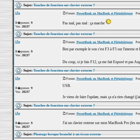
Sujet:
Touches de fonction sur clavier externe ?
iJu
Forum:
PowerBook ou MacBook et Périphériques
Post
R�ponses:
9
Pas mal, pas mal : ça marche
Vus:
20237
Sujet:
Touches de fonction sur clavier externe ?
iJu
Forum:
PowerBook ou MacBook et Périphériques
Post
Ben par exemple le son c'est F3 à F5 sur l'interne et 
R�ponses:
9
Vus:
20237
Du coup, si je fais F12, ça me fait Exposé et pas A
Sujet:
Touches de fonction sur clavier externe ?
iJu
Forum:
PowerBook ou MacBook et Périphériques
Post
USB.
R�ponses:
9
Vus:
20237
Je viens de faire l'update, mais ça n'a rien changé (j'a
Sujet:
Touches de fonction sur clavier externe ?
iJu
Forum:
PowerBook ou MacBook et Périphériques
Post
J'ai un clavier externe sur mon MacBook Pro (les nouvea
R�ponses:
9
Vus:
20237
Sujet:
Plantage lorsque branché à un écran externe