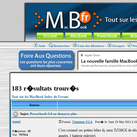
MacBook-fr.com : 100% Apple... 100% nomade !
Aller au contenu
-
Aller au menu général
-
Aller au menu de la
Menu général
Accueil
MacBook
PowerBook
iBo
Aide
Rechercher
Liste des Membres
Groupes
S'e
183 r�sultats trouv�s
Tout sur les MacBook Index du Forum
Auteur
Sujet:
Powerbook G4 ne demarre plus
jempi
Forum:
Titanium VGA
Post� le: Sam 24 Mar 2012 à 16
C'est costaud ces petites bêtes là, mon Ti550GE de 
R�ponses:
10
Vus:
797914
années. ( batterie enlevée).