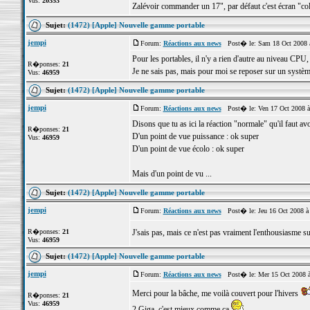
Vus:
20353
Zalévoir commander un 17", par défaut c'est écran "col
Sujet:
(1472) [Apple] Nouvelle gamme portable
jempi
Forum:
Réactions aux news
Post� le: Sam 18 Oct 2008 
Pour les portables, il n'y a rien d'autre au niveau CPU,
R�ponses:
21
Je ne sais pas, mais pour moi se reposer sur un systèm
Vus:
46959
Sujet:
(1472) [Apple] Nouvelle gamme portable
jempi
Forum:
Réactions aux news
Post� le: Ven 17 Oct 2008 à
Disons que tu as ici la réaction "normale" qu'il faut av
R�ponses:
21
D'un point de vue puissance : ok super
Vus:
46959
D'un point de vue écolo : ok super
Mais d'un point de vu ...
Sujet:
(1472) [Apple] Nouvelle gamme portable
jempi
Forum:
Réactions aux news
Post� le: Jeu 16 Oct 2008 à
R�ponses:
21
J'sais pas, mais ce n'est pas vraiment l'enthousiasme
Vus:
46959
Sujet:
(1472) [Apple] Nouvelle gamme portable
jempi
Forum:
Réactions aux news
Post� le: Mer 15 Oct 2008 
Merci pour la bâche, me voilà couvert pour l'hivers
R�ponses:
21
Vus:
46959
2 Giga, c'est mieux comme ça