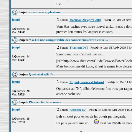
Il e ...
Sujet:
ouvrir une applcation
jempi
Forum:
MacBook Air après 2010
Post� le: Mar 23 Nov 
Vous êtes vaches avec notre nouvel ami.... Pacis a don
R�ponses:
14
premier lieu toutes les langues et en seco ...
Vus:
74409
Sujet:
Y-a-t-il une compatibilité des connecteurs écran entre ...
jempi
Forum:
Titanium DVI
Post� le: Lun 03 Ao� 2009 à 8:
Sinon pour plus d'info et une visu:
R�ponses:
14
Vus:
61435
[url=http://www.ifixit.com/Guide/Browse/PowerBook
Mais bon comme dit Ludo, il faut le même type d'écran
Sujet:
Quel relai wifi ??
jempi
Forum:
Airport, réseaux et Internet
Post� le: Mer 11 Ma
Ou passer au "N", débit réellement fois trois par rapp
R�ponses:
28
antenne caché sou ...
Vus:
59524
Sujet:
Pb avec batterie neuve
jempi
Forum:
AluBook 15"
Post� le: Dim 08 Mar 2009 à 16:
Bah vi, c'est pour éviter de les ouvrir par mégarde.
R�ponses:
16
Vus:
37911
En plus j'ai écrit une co.....
c'est pas NiMh les batt