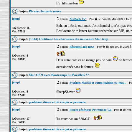
PS: lithium-Ion
Sujet:
Pb avec batterie neuve
jempi
Forum:
AluBook 15"
Post� le: Ven 06 Mar 2009 à 15:3
Bah, en théorie oui, mais c'est chaud si tu n'est pas é
R�ponses:
16
Bref avant de te lancer fait une recherche sur MB, un m
Vus:
37911
Sujet:
(1544) [Pétition] Les charnières des nouveaux Mac trop
jempi
Forum:
Réactions aux news
Post� le: Jeu 29 Jan 2009 à
R�ponses:
8
Vus:
18109
D'un autre coté ça ne mange pas de pain
de fermer
occasionnés sans le fermer.
Sujet:
Mac OS 9 avec Bootcamps ou Parallels ??
jempi
Forum:
Systèmes MacOS et autres logiciels ou jeux...
Pos
R�ponses:
8
SheepShaver
Vus:
12288
Sujet:
probleme itunes et de vis qui se promene
jempi
Forum:
Forum générique PowerBook G4
Post� le: Ven 
R�ponses:
17
Tu veux pas un 550-GE...
Vus:
36095
Sujet:
probleme itunes et de vis qui se promene