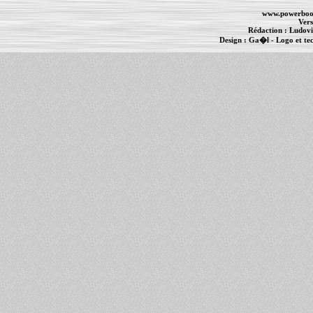
www.powerboo
Vers
Rédaction :
Ludovi
Design :
Ga�l
- Logo et te
Informations :
PowerBook
-
MacBook Pro
-
i