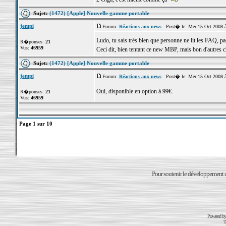
Sujet:
(1472) [Apple] Nouvelle gamme portable
jempi
Forum:
Réactions aux news
Post� le: Mer 15 Oct 2008 
Ludo, tu sais très bien que personne ne lit les FAQ, pa
R�ponses:
21
Vus:
46959
Ceci dit, bien tentant ce new MBP, mais bon d'autres cha
Sujet:
(1472) [Apple] Nouvelle gamme portable
jempi
Forum:
Réactions aux news
Post� le: Mer 15 Oct 2008 
Oui, disponible en option à 99€.
R�ponses:
21
Vus:
46959
Page
1
sur
10
Pour soutenir le développement du
Powered b
T