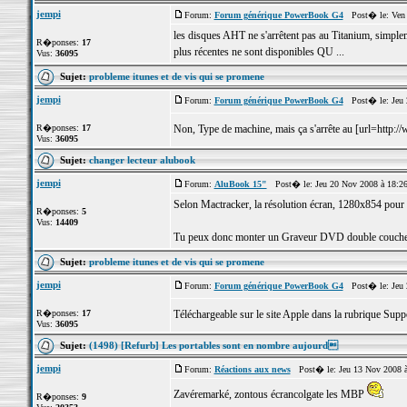
jempi
Forum:
Forum générique PowerBook G4
Post� le: Ven 
les disques AHT ne s'arrêtent pas au Titanium, simplem
R�ponses:
17
plus récentes ne sont disponibles QU ...
Vus:
36095
Sujet:
probleme itunes et de vis qui se promene
jempi
Forum:
Forum générique PowerBook G4
Post� le: Jeu 
R�ponses:
17
Non, Type de machine, mais ça s'arrête au [url=http:
Vus:
36095
Sujet:
changer lecteur alubook
jempi
Forum:
AluBook 15"
Post� le: Jeu 20 Nov 2008 à 18:2
Selon Mactracker, la résolution écran, 1280x854 pour 
R�ponses:
5
Vus:
14409
Tu peux donc monter un Graveur DVD double couche 
Sujet:
probleme itunes et de vis qui se promene
jempi
Forum:
Forum générique PowerBook G4
Post� le: Jeu 
R�ponses:
17
Téléchargeable sur le site Apple dans la rubrique Supp
Vus:
36095
Sujet:
(1498) [Refurb] Les portables sont en nombre aujourd
jempi
Forum:
Réactions aux news
Post� le: Jeu 13 Nov 2008 
Zavéremarké, zontous écrancolgate les MBP
R�ponses:
9