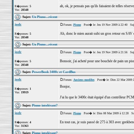
ah, ok, je pensais pas qu'ils faisaient de telles rés
R�ponses:
5
Vus:
28348
Sujet:
Un Pismo...récent
joelc
Forum:
Pismo
Post� le: Jeu 19 Nov 2009 à 22:40 Suj
Ah, donc le mien aurait subi un gros retour en SAV et 
R�ponses:
5
Vus:
28348
Sujet:
Un Pismo...récent
joelc
Forum:
Pismo
Post� le: Jeu 19 Nov 2009 à 21:56 Suj
Bonsoir, j'ai acheté pour une bouchée de pain un pismo 
R�ponses:
5
Vus:
28348
Sujet:
PowerBook 3400c et CardBus
joelc
Forum:
Anciens modèles
Post� le: Dim 22 Mar 2009 à
Bonjor,
R�ponses:
1
Vus:
19919
J'ai lu que le 3400c était équipé d'un contrôleur PCM
Sujet:
Pismo intolérant?
joelc
Forum:
Pismo
Post� le: Dim 08 Mar 2009 à 12:28 Su
En tout cas, je suis passé de 275 à 303 avec geekbench
R�ponses:
4
Vus:
31363
Sujet:
Pismo intolérant?