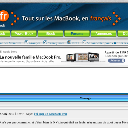
ade !
général
-
Aller au menu de la rubrique
ook
PowerBook
iBook
Forums
Annonces
Do
ste des Membres
Groupes
S'enregistrer
Profil
Se connecter pour v�rifier se
Message
 Ao� 2010 à 17:47 Sujet:
j'ai reçu un MacBook Pro!
a pas pu déterminer si c'était bien la NVidia qui était en faute, n'ayant pas de quoi payer l'évent