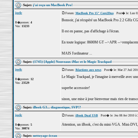
Sujet:
j'ai reçu un MacBook Pro!
joelc
Forum:
MacBook Pro 15" Core2Duo
Post� le: Lun 02
Bonsoir, j'ai récupéré un MacBook Pro 2.2 GHz 
R�ponses:
4
Vus:
13233
Il est en panne, pas d'affichage à l'écran.
En toute logique: 8600M GT -->APR -->remplaceme
MAIS l'ordinateur ...
Sujet:
(1745) [Apple] Nouveaux iMac et le Magic Trackpad
joelc
Forum:
Réactions aux news
Post� le: Mar 27 Juil 201
Le Magic Trackpad, je l'imagine à merveille avec un
R�ponses:
12
Vus:
23529
superbe accessoire!
sinon, une mise à jour bienvenue mais rien de transce
Sujet:
iBook G3... diagnostique, SVP!?
joelc
Forum:
iBook Dual USB
Post� le: Jeu 08 Avr 2010 à
Attention, un iBook, c'est du mini-VGA. Mini-DVI, 
R�ponses:
5
Vus:
30874
Sujet:
nettoyage écran