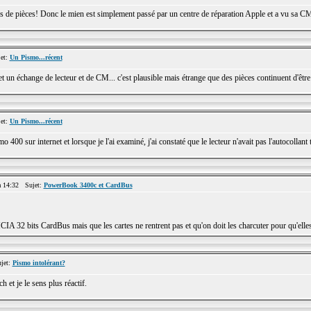
erves de pièces! Donc le mien est simplement passé par un centre de réparation Apple et a vu sa 
et:
Un Pismo...récent
un échange de lecteur et de CM... c'est plausible mais étrange que des pièces continuent d'être f
et:
Un Pismo...récent
400 sur internet et lorsque je l'ai examiné, j'ai constaté que le lecteur n'avait pas l'autocollant 
 14:32 Sujet:
PowerBook 3400c et CardBus
CIA 32 bits CardBus mais que les cartes ne rentrent pas et qu'on doit les charcuter pour qu'elles 
jet:
Pismo intolérant?
 et je le sens plus réactif.