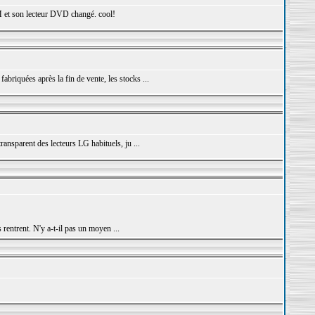
CM et son lecteur DVD changé. cool!
abriquées après la fin de vente, les stocks ...
transparent des lecteurs LG habituels, ju ...
rentrent. N'y a-t-il pas un moyen ...