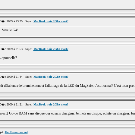
D�c 2009 à 23:35 Sujet:
MacBook noir 2Ghz mort?
.. Vive le G4!
D�c 2009 à 21:53 Sujet:
MacBook noir 2Ghz mort?
-->poubelle?
D�c 2009 à 21:44 Sujet:
MacBook noir 2Ghz mort?
etit délai entre le branchement et l'allumage de la LED du MagSafe, c'est normal? C'est mon premie
D�c 2009 à 21:21 Sujet:
MacBook noir 2Ghz mort?
vec 2 Go de RAM sans disque dur et sans chargeur. Je mets un disque, achète un chargeur, bra
jet:
Un Pismo...récent