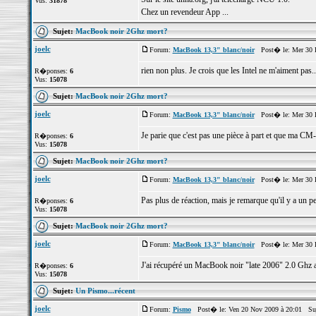
Vus:
31878
Chez un revendeur App ...
Sujet:
MacBook noir 2Ghz mort?
joelc
Forum:
MacBook 13,3" blanc/noir
Post� le: Mer 30 
rien non plus. Je crois que les Intel ne m'aiment pas.
R�ponses:
6
Vus:
15078
Sujet:
MacBook noir 2Ghz mort?
joelc
Forum:
MacBook 13,3" blanc/noir
Post� le: Mer 30 
Je parie que c'est pas une pièce à part et que ma CM
R�ponses:
6
Vus:
15078
Sujet:
MacBook noir 2Ghz mort?
joelc
Forum:
MacBook 13,3" blanc/noir
Post� le: Mer 30 
Pas plus de réaction, mais je remarque qu'il y a un p
R�ponses:
6
Vus:
15078
Sujet:
MacBook noir 2Ghz mort?
joelc
Forum:
MacBook 13,3" blanc/noir
Post� le: Mer 30 
J'ai récupéré un MacBook noir "late 2006" 2.0 Ghz a
R�ponses:
6
Vus:
15078
Sujet:
Un Pismo...récent
joelc
Forum:
Pismo
Post� le: Ven 20 Nov 2009 à 20:01 Su