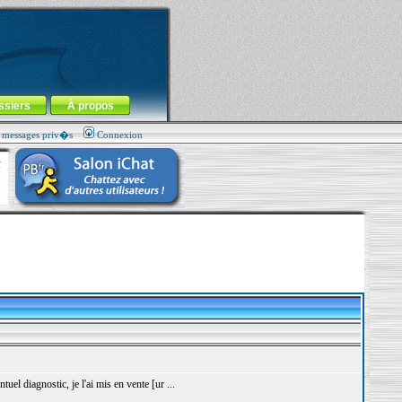
ssiers
À propos
s messages priv�s
Connexion
uel diagnostic, je l'ai mis en vente [ur ...