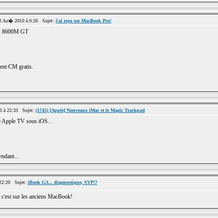
 Ao� 2010 à 0:26 Sujet:
j'ai reçu un MacBook Pro!
CG 8600M GT
nt CM gratis.
0 à 22:33 Sujet:
(1745) [Apple] Nouveaux iMac et le Magic Trackpad
e Apple TV sous iOS...
ndant...
 22:20 Sujet:
iBook G3... diagnostique, SVP!?
c'est sur les anciens MacBook!