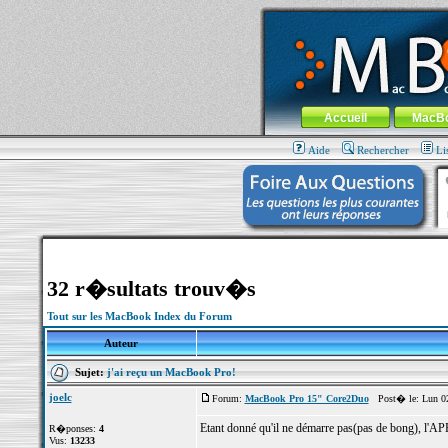
MacBook-fr.com : 100% Apple... 100% nom
Aller au contenu
-
Aller au menu 
Menu général
Accueil
MacB
Aide
Rechercher
Li
32 r�sultats trouv�s
Tout sur les MacBook Index du Forum
Auteur
Sujet:
j'ai reçu un MacBook Pro!
joelc
Forum:
MacBook Pro 15" Core2Duo
Post� le: Lun 02
Etant donné qu'il ne démarre pas(pas de bong), l'APR n'
R�ponses:
4
Vus:
13233