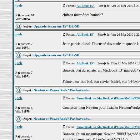
joelc
Forum:
AluBook 15"
Post� le: Ven 26 Mar 2010 à 23
chiffon microfibre humide?
R�ponses:
18
Vus:
78024
Sujet:
Upgrade écran sur 15'' DL-SD
joelc
Forum:
AluBook 15"
Post� le: Ven 26 Mar 2010 à 22
Je ne parlais plusde l'intensité des couleurs que de l
R�ponses:
7
Vus:
16971
Sujet:
Upgrade écran sur 15'' DL-SD
joelc
Forum:
AluBook 15"
Post� le: Dim 21 Mar 2010 à 1
Bonsoir, J'ai dû acheter un MacBook 13'' mid 2007 e
R�ponses:
7
Vus:
16971
J'aime bien mon PB, son clavier éclairé, son 1440x9
Sujet:
Newton et PowerBook? Pas bavards...
joelc
Forum:
PowerBook ou MacBook et iPhone/Mobile/PD
Connecter mon Newton pour installer NewtonWorks
R�ponses:
4
Vus:
31878
Sujet:
Newton et PowerBook? Pas bavards...
joelc
Forum:
PowerBook ou MacBook et iPhone/Mobile/PD
Bonsoir, j'ai un magnifique Newton 2000(Upgradé e
R�ponses:
4
Sur le site unna.org, j'ai téléchargé NCU 1.0.