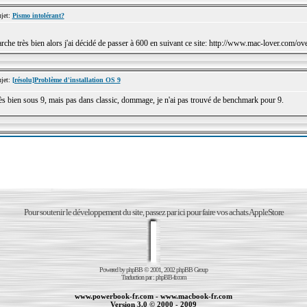
jet:
Pismo intolérant?
he très bien alors j'ai décidé de passer à 600 en suivant ce site: http://www.mac-lover.com/ove
jet:
[résolu]Problème d'installation OS 9
rès bien sous 9, mais pas dans classic, dommage, je n'ai pas trouvé de benchmark pour 9.
Pour soutenir le développement du site, passez par ici pour faire vos achats AppleStore
Powered by
phpBB
© 2001, 2002 phpBB Group
Traduction par :
phpBB-fr.com
www.powerbook-fr.com
-
www.macbook-fr.com
Version 3.0 © 2000 - 2009