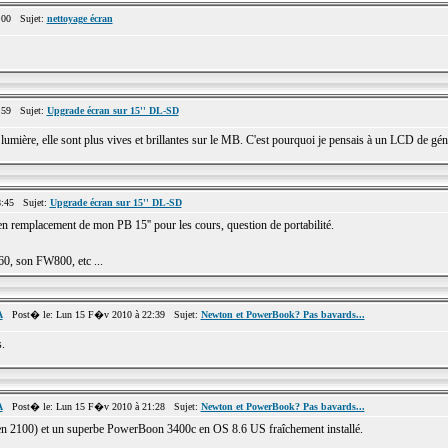
:00 Sujet:
nettoyage écran
:59 Sujet:
Upgrade écran sur 15'' DL-SD
a lumière, elle sont plus vives et brillantes sur le MB. C'est pourquoi je pensais à un LCD de gén
8:45 Sujet:
Upgrade écran sur 15'' DL-SD
n remplacement de mon PB 15'' pour les cours, question de portabilité.
60, son FW800, etc ...
A
Post� le: Lun 15 F�v 2010 à 22:39 Sujet:
Newton et PowerBook? Pas bavards...
.
A
Post� le: Lun 15 F�v 2010 à 21:28 Sujet:
Newton et PowerBook? Pas bavards...
n 2100) et un superbe PowerBoon 3400c en OS 8.6 US fraîchement installé.