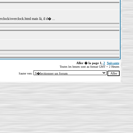
rclock/overclock.html mais là, il d� ...
Aller � la page
1
,
2
Suivante
Toutes les heures sont au format GMT + 2 Heures
Sauter vers: