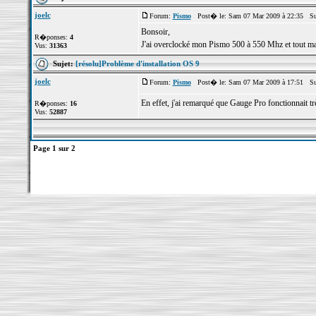
joelc
Forum:
Pismo
Post� le: Sam 07 Mar 2009 à 22:35 Su
Bonsoir,
R�ponses:
4
J'ai overclocké mon Pismo 500 à 550 Mhz et tout marc
Vus:
31363
Sujet:
[résolu]Problème d'installation OS 9
joelc
Forum:
Pismo
Post� le: Sam 07 Mar 2009 à 17:51 Su
En effet, j'ai remarqué que Gauge Pro fonctionnait t
R�ponses:
16
Vus:
52887
Page
1
sur
2