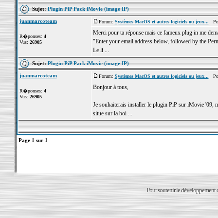
Sujet:
Plugin PiP Pack iMovie (image IP)
juanmarcoteam
Forum:
Systèmes MacOS et autres logiciels ou jeux...
Post
Merci pour ta réponse mais ce fameux plug in me de
R�ponses:
4
"Enter your email address below, followed by the Per
Vus:
26905
Le li ...
Sujet:
Plugin PiP Pack iMovie (image IP)
juanmarcoteam
Forum:
Systèmes MacOS et autres logiciels ou jeux...
Post
Bonjour à tous,
R�ponses:
4
Vus:
26905
Je souhaiterais installer le plugin PiP sur iMovie '09, 
situe sur la boi ...
Page
1
sur
1
Pour soutenir le développement du