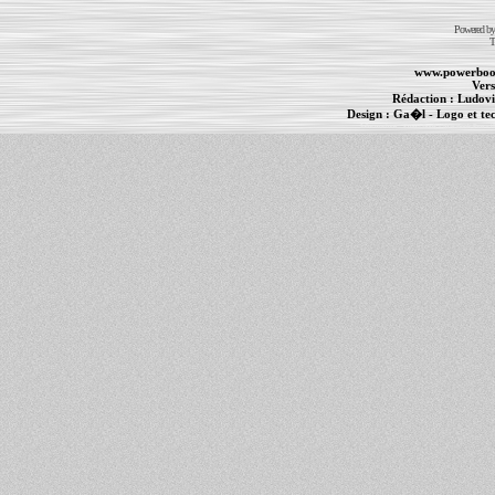
Powered b
T
www.powerboo
Vers
Rédaction :
Ludovi
Design :
Ga�l
- Logo et te
Informations :
PowerBook
-
MacBook Pro
-
i