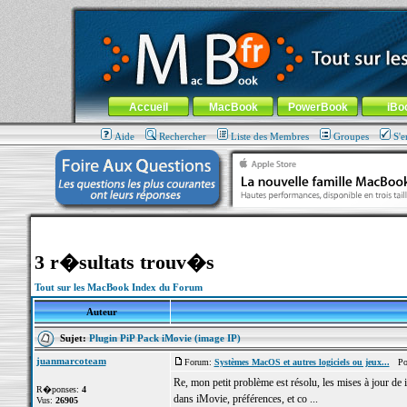
MacBook-fr.com : 100% Apple... 100% nomade !
Aller au contenu
-
Aller au menu général
-
Aller au menu de la
Menu général
Accueil
MacBook
PowerBook
iBo
Aide
Rechercher
Liste des Membres
Groupes
S'e
3 r�sultats trouv�s
Tout sur les MacBook Index du Forum
Auteur
Sujet:
Plugin PiP Pack iMovie (image IP)
juanmarcoteam
Forum:
Systèmes MacOS et autres logiciels ou jeux...
Post
Re, mon petit problème est résolu, les mises à jour de i
R�ponses:
4
dans iMovie, préférences, et co ...
Vus:
26905