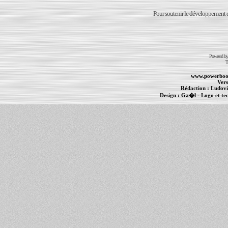
Pour soutenir le développement du
Powered b
T
www.powerboo
Vers
Rédaction :
Ludovi
Design :
Ga�l
- Logo et te
Informations :
PowerBook
-
MacBook Pro
-
i