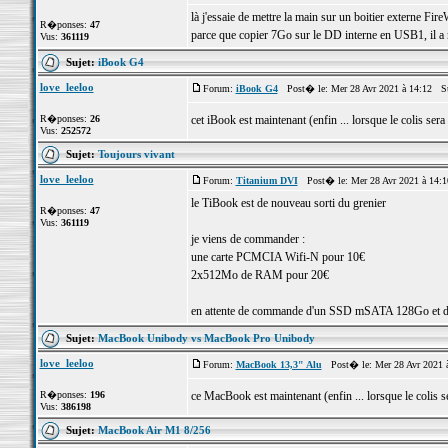
là j'essaie de mettre la main sur un boitier externe Fire
R�ponses:
47
parce que copier 7Go sur le DD interne en USB1, il a 
Vus:
361119
Sujet:
iBook G4
love_leeloo
Forum:
iBook G4
Post� le: Mer 28 Avr 2021 à 14:12 S
R�ponses:
26
cet iBook est maintenant (enfin ... lorsque le colis sera
Vus:
252572
Sujet:
Toujours vivant
love_leeloo
Forum:
Titanium DVI
Post� le: Mer 28 Avr 2021 à 14:
le TiBook est de nouveau sorti du grenier
R�ponses:
47
Vus:
361119
je viens de commander :
une carte PCMCIA Wifi-N pour 10€
2x512Mo de RAM pour 20€
en attente de commande d'un SSD mSATA 128Go et d'
Sujet:
MacBook Unibody vs MacBook Pro Unibody
love_leeloo
Forum:
MacBook 13,3" Alu
Post� le: Mer 28 Avr 2021 
R�ponses:
196
ce MacBook est maintenant (enfin ... lorsque le colis s
Vus:
386198
Sujet:
MacBook Air M1 8/256