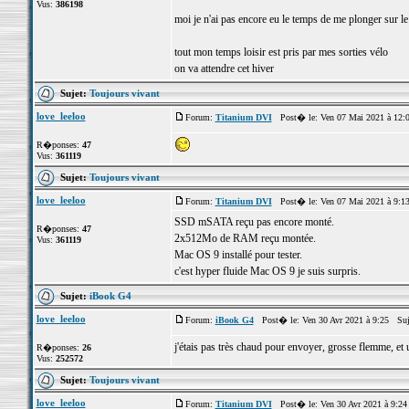
Vus:
386198
moi je n'ai pas encore eu le temps de me plonger sur l
tout mon temps loisir est pris par mes sorties vélo
on va attendre cet hiver
Sujet:
Toujours vivant
love_leeloo
Forum:
Titanium DVI
Post� le: Ven 07 Mai 2021 à 12:
R�ponses:
47
Vus:
361119
Sujet:
Toujours vivant
love_leeloo
Forum:
Titanium DVI
Post� le: Ven 07 Mai 2021 à 9:1
SSD mSATA reçu pas encore monté.
R�ponses:
47
2x512Mo de RAM reçu montée.
Vus:
361119
Mac OS 9 installé pour tester.
c'est hyper fluide Mac OS 9 je suis surpris.
Sujet:
iBook G4
love_leeloo
Forum:
iBook G4
Post� le: Ven 30 Avr 2021 à 9:25 Suj
j'étais pas très chaud pour envoyer, grosse flemme, et u
R�ponses:
26
Vus:
252572
Sujet:
Toujours vivant
love_leeloo
Forum:
Titanium DVI
Post� le: Ven 30 Avr 2021 à 9:2