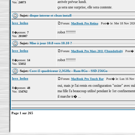
arrivée prévue lundi.
Vus:
24073
ça sera une surprise, elle sera contente.
Sujet:
disque interne et clean install
love_leeloo
Forum:
MacBook Pro Retina
Post� le: Mer 18 Nov 2020
robot !!!!!!!!
R�ponses:
7
Vus:
201007
Sujet:
Mise à jour 10.8 vers 10.10 ?
love_leeloo
Forum:
MacBook Pro Mars 2011 (Thunderbolt)
Post� le
robot !!!!!!!!
R�ponses:
14
Vus:
55032
Sujet:
Core i5 quadricœur 2,3GHz - Ram 8Go - SSD 256Go
love_leeloo
Forum:
MacBook Pro Touch Bar
Post� le: Lun 16 Nov 
oui, mais je l'ai remis en configuration "usine" avec
R�ponses:
48
ma fille l'a beaucoup utilisé pendant le 1er confinement
Vus:
134762
il marche tr� ...
Page
1
sur
265