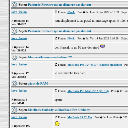
Sujet:
Palourde Firewire qui ne démarre pas du tout
love_leeloo
Forum:
iBook
Post� le: Lun 17 Jan 2022 à 15:33 Sujet
tout simplement tu as posté un message apres le mien qu
R�ponses:
14
Vus:
314322
Sujet:
Palourde Firewire qui ne démarre pas du tout
love_leeloo
Forum:
iBook
Post� le: Ven 14 Jan 2022 à 10:28 Sujet
R�ponses:
14
ben Pascal, tu as 10 ans de retard
Vus:
314322
Sujet:
Mes ventilateurs s'emballent !!!!
love_leeloo
Forum:
MacBook Pro 15" et 17" (batterie amovible)
Post
le lien marche très bien
R�ponses:
17
Vus:
388869
Sujet:
ajout de RAM
love_leeloo
Forum:
MacBook Pro Mars 2012 (USB 3)
Post� le: Lun 
spam
R�ponses:
9
Vus:
51141
Sujet:
MacBook Unibody vs MacBook Pro Unibody
love_leeloo
Forum:
MacBook 13,3" Alu
Post� le: Lun 16 Ao� 2021
R�ponses:
196