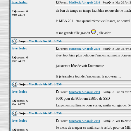
love_leeloo
Forum:
MacBook Air après 2010
Post� le: Mar 20 Avr 2
ah ben de temps en temps faut bien renouveler le maté
R�ponses:
6
Vus:
24073
le MBA 2011 était quand même vieillissant, ce nouvel 
et ma grande fille grandit
, elle ador ...
Sujet:
MacBook Air M1 8/256
love_leeloo
Forum:
MacBook Air après 2010
Post� le: Lun 19 Avr 2
il est top, bien plus petit que l'ancien, au moins 3cm en
R�ponses:
6
Vus:
24073
j'ai surtout hâte de voir l'autonomie.
là je transfère tout de l'ancien sur le nouveau. ...
Sujet:
MacBook Air M1 8/256
love_leeloo
Forum:
MacBook Air après 2010
Post� le: Lun 19 Avr 2
950€ pour du 8Go ram 256Go de SSD
R�ponses:
6
Vus:
24073
Largement suffisante pour surfer, mailer et regarder N
Sujet:
MacBook Air M1 8/256
love_leeloo
Forum:
MacBook Air après 2010
Post� le: Ven 16 Avr 2
Je viens de craquer ce matin sur le refurb pour un
R�ponses:
6