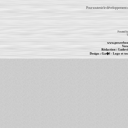
Pour soutenir le développement du
Powered b
T
www.powerboo
Vers
Rédaction :
Ludovi
Design :
Ga�l
- Logo et te
Informations :
PowerBook
-
MacBook Pro
-
i