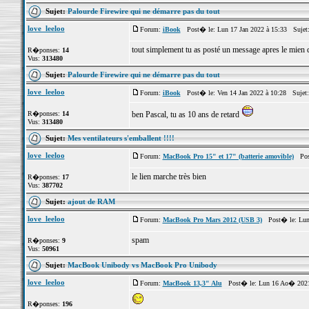
Sujet:
Palourde Firewire qui ne démarre pas du tout
love_leeloo
Forum:
iBook
Post� le: Lun 17 Jan 2022 à 15:33 Sujet
tout simplement tu as posté un message apres le mien qu
R�ponses:
14
Vus:
313480
Sujet:
Palourde Firewire qui ne démarre pas du tout
love_leeloo
Forum:
iBook
Post� le: Ven 14 Jan 2022 à 10:28 Sujet
R�ponses:
14
ben Pascal, tu as 10 ans de retard
Vus:
313480
Sujet:
Mes ventilateurs s'emballent !!!!
love_leeloo
Forum:
MacBook Pro 15" et 17" (batterie amovible)
Post
le lien marche très bien
R�ponses:
17
Vus:
387702
Sujet:
ajout de RAM
love_leeloo
Forum:
MacBook Pro Mars 2012 (USB 3)
Post� le: Lun 
spam
R�ponses:
9
Vus:
50961
Sujet:
MacBook Unibody vs MacBook Pro Unibody
love_leeloo
Forum:
MacBook 13,3" Alu
Post� le: Lun 16 Ao� 2021
R�ponses:
196