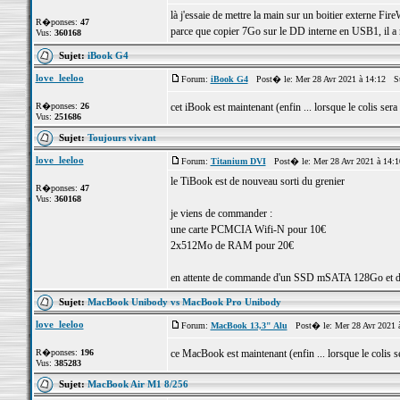
là j'essaie de mettre la main sur un boitier externe Fire
R�ponses:
47
parce que copier 7Go sur le DD interne en USB1, il a 
Vus:
360168
Sujet:
iBook G4
love_leeloo
Forum:
iBook G4
Post� le: Mer 28 Avr 2021 à 14:12 S
R�ponses:
26
cet iBook est maintenant (enfin ... lorsque le colis sera
Vus:
251686
Sujet:
Toujours vivant
love_leeloo
Forum:
Titanium DVI
Post� le: Mer 28 Avr 2021 à 14:
le TiBook est de nouveau sorti du grenier
R�ponses:
47
Vus:
360168
je viens de commander :
une carte PCMCIA Wifi-N pour 10€
2x512Mo de RAM pour 20€
en attente de commande d'un SSD mSATA 128Go et d'
Sujet:
MacBook Unibody vs MacBook Pro Unibody
love_leeloo
Forum:
MacBook 13,3" Alu
Post� le: Mer 28 Avr 2021 
R�ponses:
196
ce MacBook est maintenant (enfin ... lorsque le colis s
Vus:
385283
Sujet:
MacBook Air M1 8/256