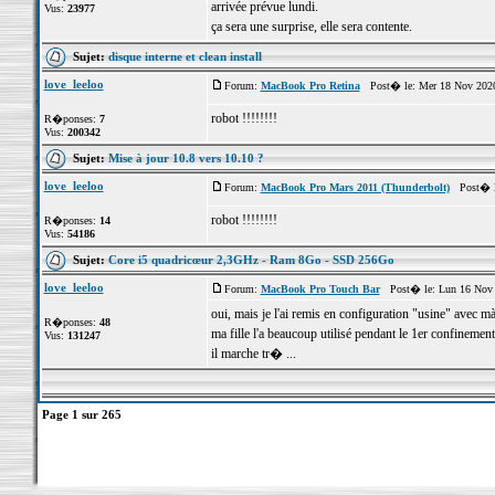
arrivée prévue lundi.
Vus:
23977
ça sera une surprise, elle sera contente.
Sujet:
disque interne et clean install
love_leeloo
Forum:
MacBook Pro Retina
Post� le: Mer 18 Nov 2020
robot !!!!!!!!
R�ponses:
7
Vus:
200342
Sujet:
Mise à jour 10.8 vers 10.10 ?
love_leeloo
Forum:
MacBook Pro Mars 2011 (Thunderbolt)
Post� le
robot !!!!!!!!
R�ponses:
14
Vus:
54186
Sujet:
Core i5 quadricœur 2,3GHz - Ram 8Go - SSD 256Go
love_leeloo
Forum:
MacBook Pro Touch Bar
Post� le: Lun 16 Nov 
oui, mais je l'ai remis en configuration "usine" avec
R�ponses:
48
ma fille l'a beaucoup utilisé pendant le 1er confinement
Vus:
131247
il marche tr� ...
Page
1
sur
265