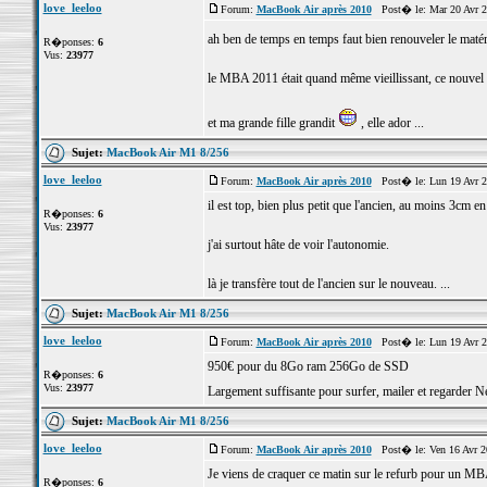
love_leeloo
Forum:
MacBook Air après 2010
Post� le: Mar 20 Avr 2
ah ben de temps en temps faut bien renouveler le maté
R�ponses:
6
Vus:
23977
le MBA 2011 était quand même vieillissant, ce nouvel 
et ma grande fille grandit
, elle ador ...
Sujet:
MacBook Air M1 8/256
love_leeloo
Forum:
MacBook Air après 2010
Post� le: Lun 19 Avr 2
il est top, bien plus petit que l'ancien, au moins 3cm en
R�ponses:
6
Vus:
23977
j'ai surtout hâte de voir l'autonomie.
là je transfère tout de l'ancien sur le nouveau. ...
Sujet:
MacBook Air M1 8/256
love_leeloo
Forum:
MacBook Air après 2010
Post� le: Lun 19 Avr 2
950€ pour du 8Go ram 256Go de SSD
R�ponses:
6
Vus:
23977
Largement suffisante pour surfer, mailer et regarder N
Sujet:
MacBook Air M1 8/256
love_leeloo
Forum:
MacBook Air après 2010
Post� le: Ven 16 Avr 2
Je viens de craquer ce matin sur le refurb pour un
R�ponses:
6