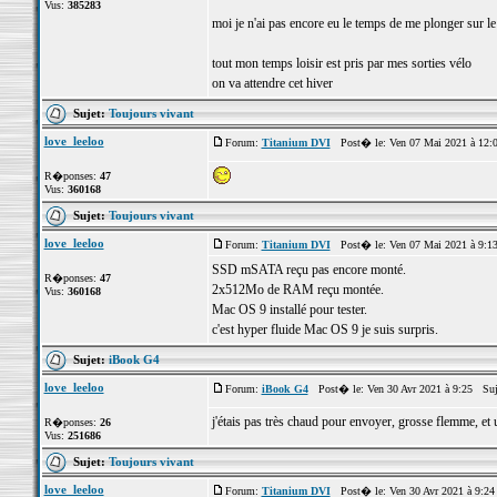
Vus:
385283
moi je n'ai pas encore eu le temps de me plonger sur l
tout mon temps loisir est pris par mes sorties vélo
on va attendre cet hiver
Sujet:
Toujours vivant
love_leeloo
Forum:
Titanium DVI
Post� le: Ven 07 Mai 2021 à 12:
R�ponses:
47
Vus:
360168
Sujet:
Toujours vivant
love_leeloo
Forum:
Titanium DVI
Post� le: Ven 07 Mai 2021 à 9:1
SSD mSATA reçu pas encore monté.
R�ponses:
47
2x512Mo de RAM reçu montée.
Vus:
360168
Mac OS 9 installé pour tester.
c'est hyper fluide Mac OS 9 je suis surpris.
Sujet:
iBook G4
love_leeloo
Forum:
iBook G4
Post� le: Ven 30 Avr 2021 à 9:25 Suj
j'étais pas très chaud pour envoyer, grosse flemme, et u
R�ponses:
26
Vus:
251686
Sujet:
Toujours vivant
love_leeloo
Forum:
Titanium DVI
Post� le: Ven 30 Avr 2021 à 9:2