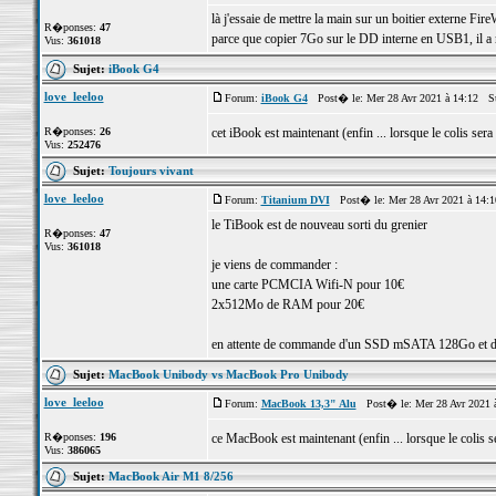
là j'essaie de mettre la main sur un boitier externe Fire
R�ponses:
47
parce que copier 7Go sur le DD interne en USB1, il a 
Vus:
361018
Sujet:
iBook G4
love_leeloo
Forum:
iBook G4
Post� le: Mer 28 Avr 2021 à 14:12 S
R�ponses:
26
cet iBook est maintenant (enfin ... lorsque le colis sera
Vus:
252476
Sujet:
Toujours vivant
love_leeloo
Forum:
Titanium DVI
Post� le: Mer 28 Avr 2021 à 14:
le TiBook est de nouveau sorti du grenier
R�ponses:
47
Vus:
361018
je viens de commander :
une carte PCMCIA Wifi-N pour 10€
2x512Mo de RAM pour 20€
en attente de commande d'un SSD mSATA 128Go et d'
Sujet:
MacBook Unibody vs MacBook Pro Unibody
love_leeloo
Forum:
MacBook 13,3" Alu
Post� le: Mer 28 Avr 2021 
R�ponses:
196
ce MacBook est maintenant (enfin ... lorsque le colis s
Vus:
386065
Sujet:
MacBook Air M1 8/256