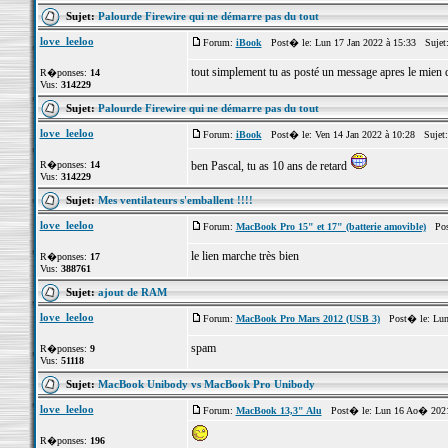
Sujet:
Palourde Firewire qui ne démarre pas du tout
love_leeloo
Forum:
iBook
Post� le: Lun 17 Jan 2022 à 15:33 Sujet
tout simplement tu as posté un message apres le mien qu
R�ponses:
14
Vus:
314229
Sujet:
Palourde Firewire qui ne démarre pas du tout
love_leeloo
Forum:
iBook
Post� le: Ven 14 Jan 2022 à 10:28 Sujet
R�ponses:
14
ben Pascal, tu as 10 ans de retard
Vus:
314229
Sujet:
Mes ventilateurs s'emballent !!!!
love_leeloo
Forum:
MacBook Pro 15" et 17" (batterie amovible)
Post
le lien marche très bien
R�ponses:
17
Vus:
388761
Sujet:
ajout de RAM
love_leeloo
Forum:
MacBook Pro Mars 2012 (USB 3)
Post� le: Lun 
spam
R�ponses:
9
Vus:
51118
Sujet:
MacBook Unibody vs MacBook Pro Unibody
love_leeloo
Forum:
MacBook 13,3" Alu
Post� le: Lun 16 Ao� 2021
R�ponses:
196