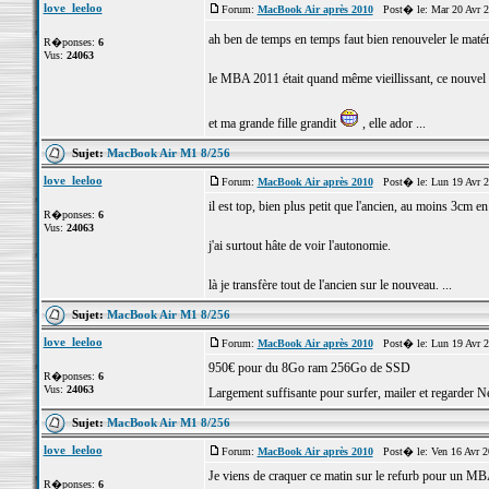
love_leeloo
Forum:
MacBook Air après 2010
Post� le: Mar 20 Avr 2
ah ben de temps en temps faut bien renouveler le maté
R�ponses:
6
Vus:
24063
le MBA 2011 était quand même vieillissant, ce nouvel 
et ma grande fille grandit
, elle ador ...
Sujet:
MacBook Air M1 8/256
love_leeloo
Forum:
MacBook Air après 2010
Post� le: Lun 19 Avr 2
il est top, bien plus petit que l'ancien, au moins 3cm en
R�ponses:
6
Vus:
24063
j'ai surtout hâte de voir l'autonomie.
là je transfère tout de l'ancien sur le nouveau. ...
Sujet:
MacBook Air M1 8/256
love_leeloo
Forum:
MacBook Air après 2010
Post� le: Lun 19 Avr 2
950€ pour du 8Go ram 256Go de SSD
R�ponses:
6
Vus:
24063
Largement suffisante pour surfer, mailer et regarder N
Sujet:
MacBook Air M1 8/256
love_leeloo
Forum:
MacBook Air après 2010
Post� le: Ven 16 Avr 2
Je viens de craquer ce matin sur le refurb pour un
R�ponses:
6