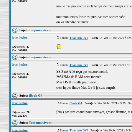
Vus:
386065
moi je n'ai pas encore eu le temps de me plonger sur l
tout mon temps loisir est pris par mes sorties vélo
on va attendre cet hiver
Sujet:
Toujours vivant
love_leeloo
Forum:
Titanium DVI
Post� le: Ven 07 Mai 2021 à 12:
R�ponses:
47
Vus:
361018
Sujet:
Toujours vivant
love_leeloo
Forum:
Titanium DVI
Post� le: Ven 07 Mai 2021 à 9:1
SSD mSATA reçu pas encore monté.
R�ponses:
47
2x512Mo de RAM reçu montée.
Vus:
361018
Mac OS 9 installé pour tester.
c'est hyper fluide Mac OS 9 je suis surpris.
Sujet:
iBook G4
love_leeloo
Forum:
iBook G4
Post� le: Ven 30 Avr 2021 à 9:25 Suj
j'étais pas très chaud pour envoyer, grosse flemme, et u
R�ponses:
26
Vus:
252476
Sujet:
Toujours vivant
love_leeloo
Forum:
Titanium DVI
Post� le: Ven 30 Avr 2021 à 9:2