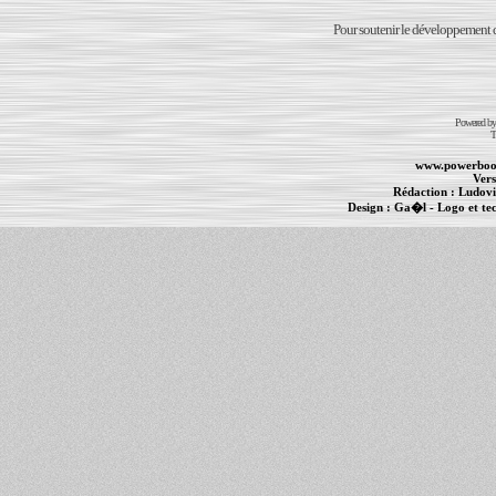
Pour soutenir le développement du
Powered b
T
www.powerboo
Vers
Rédaction :
Ludovi
Design :
Ga�l
- Logo et te
Informations :
PowerBook
-
MacBook Pro
-
i