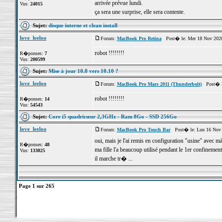
arrivée prévue lundi.
Vus:
24015
ça sera une surprise, elle sera contente.
Sujet:
disque interne et clean install
love_leeloo
Forum:
MacBook Pro Retina
Post� le: Mer 18 Nov 2020
robot !!!!!!!!
R�ponses:
7
Vus:
200599
Sujet:
Mise à jour 10.8 vers 10.10 ?
love_leeloo
Forum:
MacBook Pro Mars 2011 (Thunderbolt)
Post� le
robot !!!!!!!!
R�ponses:
14
Vus:
54543
Sujet:
Core i5 quadricœur 2,3GHz - Ram 8Go - SSD 256Go
love_leeloo
Forum:
MacBook Pro Touch Bar
Post� le: Lun 16 Nov 
oui, mais je l'ai remis en configuration "usine" avec
R�ponses:
48
ma fille l'a beaucoup utilisé pendant le 1er confinement
Vus:
133025
il marche tr� ...
Page
1
sur
265