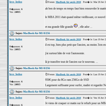
love_leeloo
Forum:
MacBook Air après 2010
Post� le: Mar 20 Avr 2
ah ben de temps en temps faut bien renouveler le maté
R�ponses:
6
Vus:
24015
le MBA 2011 était quand même vieillissant, ce nouvel 
et ma grande fille grandit
, elle ador ...
Sujet:
MacBook Air M1 8/256
love_leeloo
Forum:
MacBook Air après 2010
Post� le: Lun 19 Avr 2
il est top, bien plus petit que l'ancien, au moins 3cm en
R�ponses:
6
Vus:
24015
j'ai surtout hâte de voir l'autonomie.
là je transfère tout de l'ancien sur le nouveau. ...
Sujet:
MacBook Air M1 8/256
love_leeloo
Forum:
MacBook Air après 2010
Post� le: Lun 19 Avr 2
950€ pour du 8Go ram 256Go de SSD
R�ponses:
6
Vus:
24015
Largement suffisante pour surfer, mailer et regarder N
Sujet:
MacBook Air M1 8/256
love_leeloo
Forum:
MacBook Air après 2010
Post� le: Ven 16 Avr 2
Je viens de craquer ce matin sur le refurb pour un
R�ponses:
6