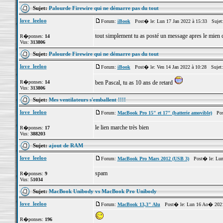
Sujet:
Palourde Firewire qui ne démarre pas du tout
love_leeloo
Forum:
iBook
Post� le: Lun 17 Jan 2022 à 15:33 Sujet
tout simplement tu as posté un message apres le mien qu
R�ponses:
14
Vus:
313806
Sujet:
Palourde Firewire qui ne démarre pas du tout
love_leeloo
Forum:
iBook
Post� le: Ven 14 Jan 2022 à 10:28 Sujet
R�ponses:
14
ben Pascal, tu as 10 ans de retard
Vus:
313806
Sujet:
Mes ventilateurs s'emballent !!!!
love_leeloo
Forum:
MacBook Pro 15" et 17" (batterie amovible)
Post
le lien marche très bien
R�ponses:
17
Vus:
388203
Sujet:
ajout de RAM
love_leeloo
Forum:
MacBook Pro Mars 2012 (USB 3)
Post� le: Lun 
spam
R�ponses:
9
Vus:
51034
Sujet:
MacBook Unibody vs MacBook Pro Unibody
love_leeloo
Forum:
MacBook 13,3" Alu
Post� le: Lun 16 Ao� 2021
R�ponses:
196