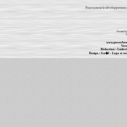
Pour soutenir le développement du
Powered b
T
www.powerboo
Vers
Rédaction :
Ludovi
Design :
Ga�l
- Logo et te
Informations :
PowerBook
-
MacBook Pro
-
i