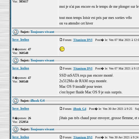
Vus:
385617
moi je n'ai pas encore eu le temps de me plonger sur l
tout mon temps loisir est pris par mes sorties vélo
on va attendre cet hiver
Sujet:
Toujours vivant
love_leeloo
Forum:
Titanium DVI
Post� le: Ven 07 Mai 2021 à 12:
R�ponses:
47
Vus:
360548
Sujet:
Toujours vivant
love_leeloo
Forum:
Titanium DVI
Post� le: Ven 07 Mai 2021 à 9:1
SSD mSATA reçu pas encore monté.
R�ponses:
47
2x512Mo de RAM reçu montée.
Vus:
360548
Mac OS 9 installé pour tester.
c'est hyper fluide Mac OS 9 je suis surpris.
Sujet:
iBook G4
love_leeloo
Forum:
iBook G4
Post� le: Ven 30 Avr 2021 à 9:25 Suj
j'étais pas très chaud pour envoyer, grosse flemme, et u
R�ponses:
26
Vus:
252054
Sujet:
Toujours vivant
love_leeloo
Forum:
Titanium DVI
Post� le: Ven 30 Avr 2021 à 9:2