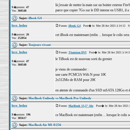
là j'essaie de mettre la main sur un boitier externe Fire
R�ponses:
47
parce que copier 7Go sur le DD interne en USB1, il a 
Vus:
360548
Sujet:
iBook G4
love_leeloo
Forum:
iBook G4
Post� le: Mer 28 Avr 2021 à 14:12 S
R�ponses:
26
cet iBook est maintenant (enfin ... lorsque le colis sera
Vus:
252054
Sujet:
Toujours vivant
love_leeloo
Forum:
Titanium DVI
Post� le: Mer 28 Avr 2021 à 14:
le TiBook est de nouveau sorti du grenier
R�ponses:
47
Vus:
360548
je viens de commander :
une carte PCMCIA Wifi-N pour 10€
2x512Mo de RAM pour 20€
en attente de commande d'un SSD mSATA 128Go et d'
Sujet:
MacBook Unibody vs MacBook Pro Unibody
love_leeloo
Forum:
MacBook 13,3" Alu
Post� le: Mer 28 Avr 2021 
R�ponses:
196
ce MacBook est maintenant (enfin ... lorsque le colis s
Vus:
385617
Sujet:
MacBook Air M1 8/256