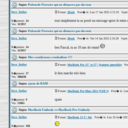
Sujet:
Palourde Firewire qui ne démarre pas du tout
love_leeloo
Forum:
iBook
Post� le: Lun 17 Jan 2022 à 15:33 Sujet
tout simplement tu as posté un message apres le mien qu
R�ponses:
14
Vus:
313957
Sujet:
Palourde Firewire qui ne démarre pas du tout
love_leeloo
Forum:
iBook
Post� le: Ven 14 Jan 2022 à 10:28 Sujet
R�ponses:
14
ben Pascal, tu as 10 ans de retard
Vus:
313957
Sujet:
Mes ventilateurs s'emballent !!!!
love_leeloo
Forum:
MacBook Pro 15" et 17" (batterie amovible)
Post
le lien marche très bien
R�ponses:
17
Vus:
388438
Sujet:
ajout de RAM
love_leeloo
Forum:
MacBook Pro Mars 2012 (USB 3)
Post� le: Lun 
spam
R�ponses:
9
Vus:
51065
Sujet:
MacBook Unibody vs MacBook Pro Unibody
love_leeloo
Forum:
MacBook 13,3" Alu
Post� le: Lun 16 Ao� 2021
R�ponses:
196