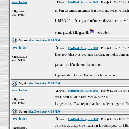
love_leeloo
Forum:
MacBook Air après 2010
Post� le: Mar 20 Avr 2
ah ben de temps en temps faut bien renouveler le maté
R�ponses:
6
Vus:
24033
le MBA 2011 était quand même vieillissant, ce nouvel 
et ma grande fille grandit
, elle ador ...
Sujet:
MacBook Air M1 8/256
love_leeloo
Forum:
MacBook Air après 2010
Post� le: Lun 19 Avr 2
il est top, bien plus petit que l'ancien, au moins 3cm en
R�ponses:
6
Vus:
24033
j'ai surtout hâte de voir l'autonomie.
là je transfère tout de l'ancien sur le nouveau. ...
Sujet:
MacBook Air M1 8/256
love_leeloo
Forum:
MacBook Air après 2010
Post� le: Lun 19 Avr 2
950€ pour du 8Go ram 256Go de SSD
R�ponses:
6
Vus:
24033
Largement suffisante pour surfer, mailer et regarder N
Sujet:
MacBook Air M1 8/256
love_leeloo
Forum:
MacBook Air après 2010
Post� le: Ven 16 Avr 2
Je viens de craquer ce matin sur le refurb pour un
R�ponses:
6