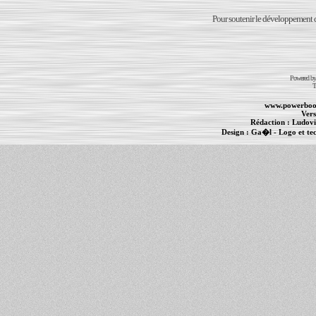
Pour soutenir le développement du
Powered b
T
www.powerboo
Vers
Rédaction :
Ludovi
Design :
Ga�l
- Logo et te
Informations :
PowerBook
-
MacBook Pro
-
i