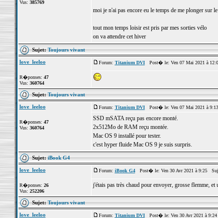
Vus:
385769
moi je n'ai pas encore eu le temps de me plonger sur l
tout mon temps loisir est pris par mes sorties vélo
on va attendre cet hiver
Sujet:
Toujours vivant
love_leeloo
Forum:
Titanium DVI
Post� le: Ven 07 Mai 2021 à 12:
R�ponses:
47
Vus:
360764
Sujet:
Toujours vivant
love_leeloo
Forum:
Titanium DVI
Post� le: Ven 07 Mai 2021 à 9:1
SSD mSATA reçu pas encore monté.
R�ponses:
47
2x512Mo de RAM reçu montée.
Vus:
360764
Mac OS 9 installé pour tester.
c'est hyper fluide Mac OS 9 je suis surpris.
Sujet:
iBook G4
love_leeloo
Forum:
iBook G4
Post� le: Ven 30 Avr 2021 à 9:25 Suj
j'étais pas très chaud pour envoyer, grosse flemme, et u
R�ponses:
26
Vus:
252206
Sujet:
Toujours vivant
love_leeloo
Forum:
Titanium DVI
Post� le: Ven 30 Avr 2021 à 9:2