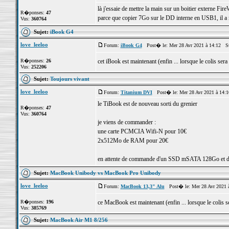
là j'essaie de mettre la main sur un boitier externe Fire
R�ponses:
47
parce que copier 7Go sur le DD interne en USB1, il a 
Vus:
360764
Sujet:
iBook G4
love_leeloo
Forum:
iBook G4
Post� le: Mer 28 Avr 2021 à 14:12 S
R�ponses:
26
cet iBook est maintenant (enfin ... lorsque le colis sera
Vus:
252206
Sujet:
Toujours vivant
love_leeloo
Forum:
Titanium DVI
Post� le: Mer 28 Avr 2021 à 14:
le TiBook est de nouveau sorti du grenier
R�ponses:
47
Vus:
360764
je viens de commander :
une carte PCMCIA Wifi-N pour 10€
2x512Mo de RAM pour 20€
en attente de commande d'un SSD mSATA 128Go et d'
Sujet:
MacBook Unibody vs MacBook Pro Unibody
love_leeloo
Forum:
MacBook 13,3" Alu
Post� le: Mer 28 Avr 2021 
R�ponses:
196
ce MacBook est maintenant (enfin ... lorsque le colis s
Vus:
385769
Sujet:
MacBook Air M1 8/256