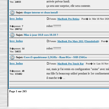
arrivée prévue lundi.
Vus:
24033
ça sera une surprise, elle sera contente.
Sujet:
disque interne et clean install
love_leeloo
Forum:
MacBook Pro Retina
Post� le: Mer 18 Nov 2020
robot !!!!!!!!
R�ponses:
7
Vus:
200712
Sujet:
Mise à jour 10.8 vers 10.10 ?
love_leeloo
Forum:
MacBook Pro Mars 2011 (Thunderbolt)
Post� le
robot !!!!!!!!
R�ponses:
14
Vus:
54655
Sujet:
Core i5 quadricœur 2,3GHz - Ram 8Go - SSD 256Go
love_leeloo
Forum:
MacBook Pro Touch Bar
Post� le: Lun 16 Nov 
oui, mais je l'ai remis en configuration "usine" avec
R�ponses:
48
ma fille l'a beaucoup utilisé pendant le 1er confinement
Vus:
133482
il marche tr� ...
Page
1
sur
265