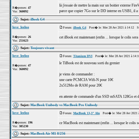
là j'essaie de mettre la main sur un boitier externe Fire
R�ponses:
47
parce que copier 7Go sur le DD interne en USB1, il a 
Vus:
360092
Sujet:
iBook G4
love_leeloo
Forum:
iBook G4
Post� le: Mer 28 Avr 2021 à 14:12 S
R�ponses:
26
cet iBook est maintenant (enfin ... lorsque le colis sera
Vus:
251623
Sujet:
Toujours vivant
love_leeloo
Forum:
Titanium DVI
Post� le: Mer 28 Avr 2021 à 14:
le TiBook est de nouveau sorti du grenier
R�ponses:
47
Vus:
360092
je viens de commander :
une carte PCMCIA Wifi-N pour 10€
2x512Mo de RAM pour 20€
en attente de commande d'un SSD mSATA 128Go et d'
Sujet:
MacBook Unibody vs MacBook Pro Unibody
love_leeloo
Forum:
MacBook 13,3" Alu
Post� le: Mer 28 Avr 2021 
R�ponses:
196
ce MacBook est maintenant (enfin ... lorsque le colis s
Vus:
385230
Sujet:
MacBook Air M1 8/256