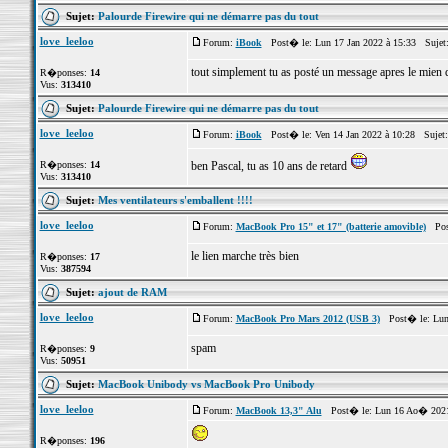
Sujet:
Palourde Firewire qui ne démarre pas du tout
love_leeloo
Forum:
iBook
Post� le: Lun 17 Jan 2022 à 15:33 Sujet
tout simplement tu as posté un message apres le mien qu
R�ponses:
14
Vus:
313410
Sujet:
Palourde Firewire qui ne démarre pas du tout
love_leeloo
Forum:
iBook
Post� le: Ven 14 Jan 2022 à 10:28 Sujet
R�ponses:
14
ben Pascal, tu as 10 ans de retard
Vus:
313410
Sujet:
Mes ventilateurs s'emballent !!!!
love_leeloo
Forum:
MacBook Pro 15" et 17" (batterie amovible)
Post
le lien marche très bien
R�ponses:
17
Vus:
387594
Sujet:
ajout de RAM
love_leeloo
Forum:
MacBook Pro Mars 2012 (USB 3)
Post� le: Lun 
spam
R�ponses:
9
Vus:
50951
Sujet:
MacBook Unibody vs MacBook Pro Unibody
love_leeloo
Forum:
MacBook 13,3" Alu
Post� le: Lun 16 Ao� 2021
R�ponses:
196