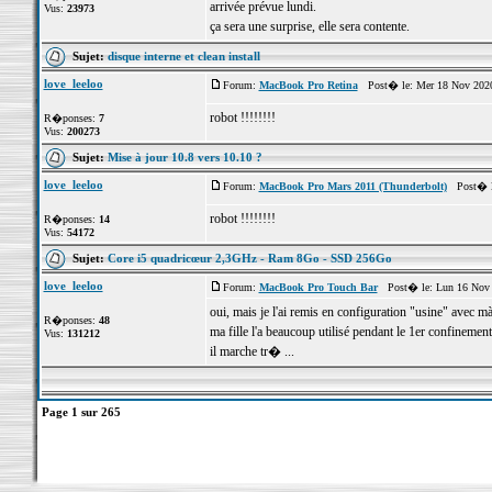
arrivée prévue lundi.
Vus:
23973
ça sera une surprise, elle sera contente.
Sujet:
disque interne et clean install
love_leeloo
Forum:
MacBook Pro Retina
Post� le: Mer 18 Nov 2020
robot !!!!!!!!
R�ponses:
7
Vus:
200273
Sujet:
Mise à jour 10.8 vers 10.10 ?
love_leeloo
Forum:
MacBook Pro Mars 2011 (Thunderbolt)
Post� le
robot !!!!!!!!
R�ponses:
14
Vus:
54172
Sujet:
Core i5 quadricœur 2,3GHz - Ram 8Go - SSD 256Go
love_leeloo
Forum:
MacBook Pro Touch Bar
Post� le: Lun 16 Nov 
oui, mais je l'ai remis en configuration "usine" avec
R�ponses:
48
ma fille l'a beaucoup utilisé pendant le 1er confinement
Vus:
131212
il marche tr� ...
Page
1
sur
265