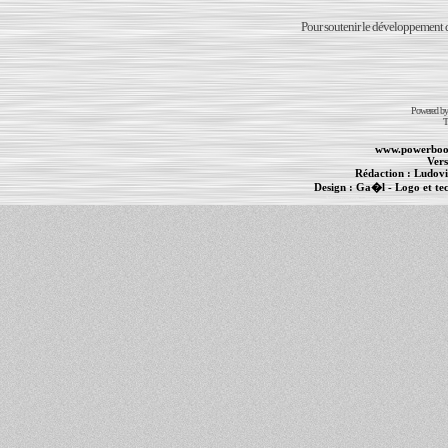
Pour soutenir le développement du
Powered b
T
www.powerboo
Vers
Rédaction :
Ludovi
Design :
Ga�l
- Logo et te
Informations :
PowerBook
-
MacBook Pro
-
i