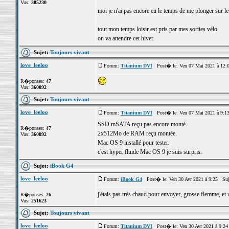
Vus:
385230
moi je n'ai pas encore eu le temps de me plonger sur l
tout mon temps loisir est pris par mes sorties vélo
on va attendre cet hiver
Sujet:
Toujours vivant
love_leeloo
Forum:
Titanium DVI
Post� le: Ven 07 Mai 2021 à 12:
R�ponses:
47
Vus:
360092
Sujet:
Toujours vivant
love_leeloo
Forum:
Titanium DVI
Post� le: Ven 07 Mai 2021 à 9:1
SSD mSATA reçu pas encore monté.
R�ponses:
47
2x512Mo de RAM reçu montée.
Vus:
360092
Mac OS 9 installé pour tester.
c'est hyper fluide Mac OS 9 je suis surpris.
Sujet:
iBook G4
love_leeloo
Forum:
iBook G4
Post� le: Ven 30 Avr 2021 à 9:25 Suj
j'étais pas très chaud pour envoyer, grosse flemme, et u
R�ponses:
26
Vus:
251623
Sujet:
Toujours vivant
love_leeloo
Forum:
Titanium DVI
Post� le: Ven 30 Avr 2021 à 9:2