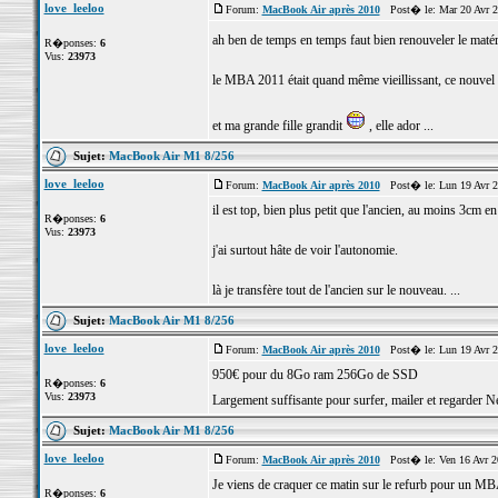
love_leeloo
Forum:
MacBook Air après 2010
Post� le: Mar 20 Avr 2
ah ben de temps en temps faut bien renouveler le maté
R�ponses:
6
Vus:
23973
le MBA 2011 était quand même vieillissant, ce nouvel 
et ma grande fille grandit
, elle ador ...
Sujet:
MacBook Air M1 8/256
love_leeloo
Forum:
MacBook Air après 2010
Post� le: Lun 19 Avr 2
il est top, bien plus petit que l'ancien, au moins 3cm en
R�ponses:
6
Vus:
23973
j'ai surtout hâte de voir l'autonomie.
là je transfère tout de l'ancien sur le nouveau. ...
Sujet:
MacBook Air M1 8/256
love_leeloo
Forum:
MacBook Air après 2010
Post� le: Lun 19 Avr 2
950€ pour du 8Go ram 256Go de SSD
R�ponses:
6
Vus:
23973
Largement suffisante pour surfer, mailer et regarder N
Sujet:
MacBook Air M1 8/256
love_leeloo
Forum:
MacBook Air après 2010
Post� le: Ven 16 Avr 2
Je viens de craquer ce matin sur le refurb pour un
R�ponses:
6