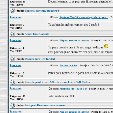
Depuis le temps, tu as peut etre finalement attendu le 1
R�ponses:
36
Vus:
126609
Sujet:
Logiciel, système, ou autre ?
lpascalon
Forum:
Systèmes MacOS et autres logiciels ou jeux...
Pos
Tu as bien les mêmes version des 2 cotés ?
R�ponses:
5
Vus:
24193
Sujet:
Apple Time Capsule
lpascalon
Forum:
Airport, réseaux et Internet
Post� le: Mar 25 Jui
Tu peux prendre une 2 To et changer le disque
R�ponses:
4
Vus:
28387
c'est pour ca qu'on en trouve très peu, perso j'ai touj
Sujet:
Disques durs IDE (pATA)
lpascalon
Forum:
Anciens modèles
Post� le: Dim 24 Mar 2019 à 2
Pareil pour l'épaisseur, à partir des Pismo et G4 c'est
R�ponses:
2
Vus:
119330
Sujet:
Core i5 quadricœur 2,3GHz - Ram 8Go - SSD 256Go
lpascalon
Forum:
MacBook Pro Touch Bar
Post� le: Dim 17 Mar 
Jolie machine en effet.
R�ponses:
48
Vus:
131198
Sujet:
Petit problème avec mon routeur
lpascalon
Forum:
Airport, réseaux et Internet
Post� le: Dim 17 Ma