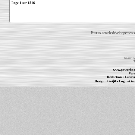
Page
1
sur
1516
Pour soutenir le développement du
Powered b
T
www.powerboo
Vers
Rédaction :
Ludovi
Design :
Ga�l
- Logo et te
Informations :
PowerBook
-
MacBook Pro
-
i