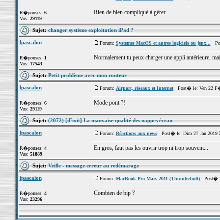
Rien de bien compliqué à gérer.
R�ponses:
6
Vus:
29119
Sujet:
changer système exploitation iPad ?
lpascalon
Forum:
Systèmes MacOS et autres logiciels ou jeux...
Post
Normalement tu peux charger une appli antérieure, mais
R�ponses:
1
Vus:
17543
Sujet:
Petit problème avec mon routeur
lpascalon
Forum:
Airport, réseaux et Internet
Post� le: Ven 22 F�
Mode pont ?!
R�ponses:
6
Vus:
29119
Sujet:
(2072) [iFixit] La mauvaise qualité des nappes écran
lpascalon
Forum:
Réactions aux news
Post� le: Dim 27 Jan 2019 
En gros, faut pas les ouvrir trop ni trop souvent...
R�ponses:
4
Vus:
51889
Sujet:
Veille - message erreur au redémarage
lpascalon
Forum:
MacBook Pro Mars 2011 (Thunderbolt)
Post� le
Combien de bip ?
R�ponses:
4
Vus:
23296