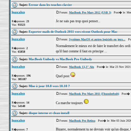
Sujet:
Erreur dans les touches clavier
lpascalon
Forum:
MacBook Pro Mars 2012 (USB 3)
Post� le: Mer
Je ne sais pas trop quoi penser...
R�ponses:
21
Vus:
93323
Sujet:
Exporter mails de Outlook 2011 vers récent Outlook pour Mac
lpascalon
Forum:
Systèmes MacOS et autres logiciels ou jeux...
Post
Normalement le mieux est de faire le transfert des ordi
R�ponses:
2
qu'il faut comme il faut en principe ...
Vus:
65858
Sujet:
MacBook Unibody vs MacBook Pro Unibody
lpascalon
Forum:
MacBook 13,3" Alu
Post� le: Mar 23 Nov 2021 
R�ponses:
196
Quel post
Vus:
385187
Sujet:
Mise à jour 10.8 vers 10.10 ?
lpascalon
Forum:
MacBook Pro Mars 2011 (Thunderbolt)
Post� le
R�ponses:
14
Ca marche toujours
Vus:
54140
Sujet:
disque interne et clean install
lpascalon
Forum:
MacBook Pro Retina
Post� le: Mer 03 Juin 202
Bizarre, normalement tu ne devrais voir qu'un disque, 
R�ponses:
7