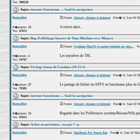
Vus:
200226
Sujet:
internet fonctionne … Sauf la navigation
lpascalon
Forum:
Airport, réseaux et Internet
Post� le: Lun 04 Ma
A suivre alors...
R�ponses:
15
Vus:
47651
Sujet:
Bug d'affichage bizarre de Time Machine avec Mojave
lpascalon
Forum:
Systèmes MacOS et autres logiciels ou jeux...
Post
Les mystères de TM...
R�ponses:
2
Vus:
19767
Sujet:
Un bug réseau de Catalina (10.15.1)
lpascalon
Forum:
Airport, réseaux et Internet
Post� le: Sam 02 Ma
Le partage de fichier en APFS ne fonctionne plus e
R�ponses:
27
Vus:
79381
Sujet:
internet fonctionne … Sauf la navigation
lpascalon
Forum:
Airport, réseaux et Internet
Post� le: Sam 02 Ma
Regarde dans les Préférences système/Réseau/Wifi pui
R�ponses:
15
Vus:
47651
Sujet:
Achat en prévision... ou pas ? :p
lpascalon
Forum:
MacBook Pro Touch Bar
Post� le: Sam 02 Mai 