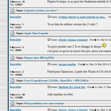
Depuis le temps, tu as peut etre finalement attendu le 1
R�ponses:
36
Vus:
129837
Sujet:
Logiciel, système, ou autre ?
lpascalon
Forum:
Systèmes MacOS et autres logiciels ou jeux...
Pos
Tu as bien les mêmes version des 2 cotés ?
R�ponses:
5
Vus:
24234
Sujet:
Apple Time Capsule
lpascalon
Forum:
Airport, réseaux et Internet
Post� le: Mar 25 Jui
Tu peux prendre une 2 To et changer le disque
R�ponses:
4
Vus:
28483
c'est pour ca qu'on en trouve très peu, perso j'ai touj
Sujet:
Disques durs IDE (pATA)
lpascalon
Forum:
Anciens modèles
Post� le: Dim 24 Mar 2019 à 2
Pareil pour l'épaisseur, à partir des Pismo et G4 c'est
R�ponses:
2
Vus:
119662
Sujet:
Core i5 quadricœur 2,3GHz - Ram 8Go - SSD 256Go
lpascalon
Forum:
MacBook Pro Touch Bar
Post� le: Dim 17 Mar 
Jolie machine en effet.
R�ponses:
48
Vus:
133408
Sujet:
Petit problème avec mon routeur
lpascalon
Forum:
Airport, réseaux et Internet
Post� le: Dim 17 Ma