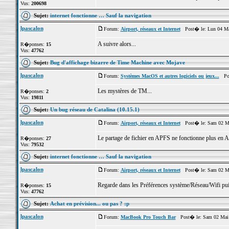
Vus:
200698
Sujet:
internet fonctionne … Sauf la navigation
lpascalon
Forum:
Airport, réseaux et Internet
Post� le: Lun 04 Ma
A suivre alors...
R�ponses:
15
Vus:
47762
Sujet:
Bug d'affichage bizarre de Time Machine avec Mojave
lpascalon
Forum:
Systèmes MacOS et autres logiciels ou jeux...
Post
Les mystères de TM...
R�ponses:
2
Vus:
19811
Sujet:
Un bug réseau de Catalina (10.15.1)
lpascalon
Forum:
Airport, réseaux et Internet
Post� le: Sam 02 Ma
Le partage de fichier en APFS ne fonctionne plus e
R�ponses:
27
Vus:
79532
Sujet:
internet fonctionne … Sauf la navigation
lpascalon
Forum:
Airport, réseaux et Internet
Post� le: Sam 02 Ma
Regarde dans les Préférences système/Réseau/Wifi pui
R�ponses:
15
Vus:
47762
Sujet:
Achat en prévision... ou pas ? :p
lpascalon
Forum:
MacBook Pro Touch Bar
Post� le: Sam 02 Mai 