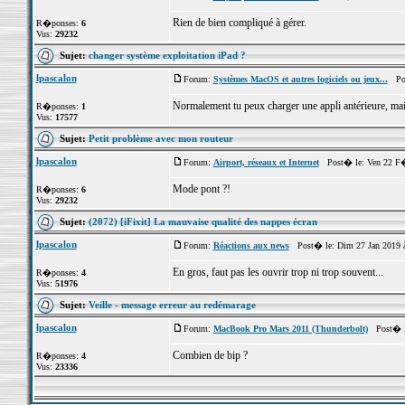
Rien de bien compliqué à gérer.
R�ponses:
6
Vus:
29232
Sujet:
changer système exploitation iPad ?
lpascalon
Forum:
Systèmes MacOS et autres logiciels ou jeux...
Post
Normalement tu peux charger une appli antérieure, mais
R�ponses:
1
Vus:
17577
Sujet:
Petit problème avec mon routeur
lpascalon
Forum:
Airport, réseaux et Internet
Post� le: Ven 22 F�
Mode pont ?!
R�ponses:
6
Vus:
29232
Sujet:
(2072) [iFixit] La mauvaise qualité des nappes écran
lpascalon
Forum:
Réactions aux news
Post� le: Dim 27 Jan 2019 
En gros, faut pas les ouvrir trop ni trop souvent...
R�ponses:
4
Vus:
51976
Sujet:
Veille - message erreur au redémarage
lpascalon
Forum:
MacBook Pro Mars 2011 (Thunderbolt)
Post� le
Combien de bip ?
R�ponses:
4
Vus:
23336