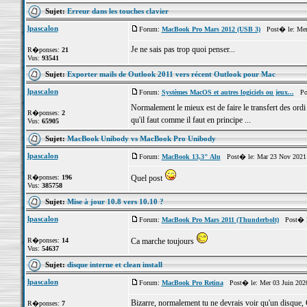
Sujet:
Erreur dans les touches clavier
lpascalon
Forum:
MacBook Pro Mars 2012 (USB 3)
Post� le: Mer
Je ne sais pas trop quoi penser...
R�ponses:
21
Vus:
93541
Sujet:
Exporter mails de Outlook 2011 vers récent Outlook pour Mac
lpascalon
Forum:
Systèmes MacOS et autres logiciels ou jeux...
Post
Normalement le mieux est de faire le transfert des ordi
R�ponses:
2
qu'il faut comme il faut en principe ...
Vus:
65905
Sujet:
MacBook Unibody vs MacBook Pro Unibody
lpascalon
Forum:
MacBook 13,3" Alu
Post� le: Mar 23 Nov 2021 
R�ponses:
196
Quel post
Vus:
385758
Sujet:
Mise à jour 10.8 vers 10.10 ?
lpascalon
Forum:
MacBook Pro Mars 2011 (Thunderbolt)
Post� le
R�ponses:
14
Ca marche toujours
Vus:
54637
Sujet:
disque interne et clean install
lpascalon
Forum:
MacBook Pro Retina
Post� le: Mer 03 Juin 202
Bizarre, normalement tu ne devrais voir qu'un disque, 
R�ponses:
7