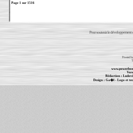
Page
1
sur
1516
Pour soutenir le développement du
Powered b
T
www.powerboo
Vers
Rédaction :
Ludovi
Design :
Ga�l
- Logo et te
Informations :
PowerBook
-
MacBook Pro
-
i