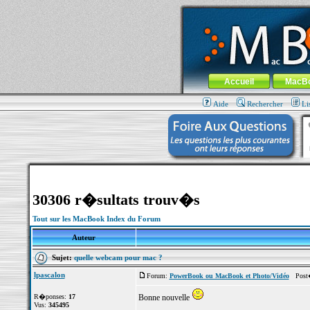
MacBook-fr.com : 100% Apple... 100% nom
Aller au contenu
-
Aller au menu 
Menu général
Accueil
MacB
Aide
Rechercher
Li
30306 r�sultats trouv�s
Tout sur les MacBook Index du Forum
Auteur
Sujet:
quelle webcam pour mac ?
lpascalon
Forum:
PowerBook ou MacBook et Photo/Vidéo
Post� 
R�ponses:
17
Bonne nouvelle
Vus:
345495