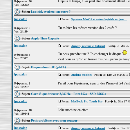
Depuis le temps, tu as peut etre finalement attendu le
R�ponses:
36
Vus:
126347
Sujet:
Logiciel, système, ou autre ?
lpascalon
Forum:
Systèmes MacOS et autres logiciels ou jeux...
Po
Tu as bien les mêmes version des 2 cotés ?
R�ponses:
5
Vus:
24189
Sujet:
Apple Time Capsule
lpascalon
Forum:
Airport, réseaux et Internet
Post� le: Mar 25 J
Tu peux prendre une 2 To et changer le disque
R�ponses:
4
Vus:
28377
c'est pour ca qu'on en trouve très peu, perso j'ai to
Sujet:
Disques durs IDE (pATA)
lpascalon
Forum:
Anciens modèles
Post� le: Dim 24 Mar 2019 à
Pareil pour l'épaisseur, à partir des Pismo et G4 c'e
R�ponses:
2
Vus:
119297
Sujet:
Core i5 quadricœur 2,3GHz - Ram 8Go - SSD 256Go
lpascalon
Forum:
MacBook Pro Touch Bar
Post� le: Dim 17 Ma
Jolie machine en effet.
R�ponses:
48
Vus:
130944
Sujet:
Petit problème avec mon routeur
lpascalon
Forum:
Airport, réseaux et Internet
Post� le: Dim 17 