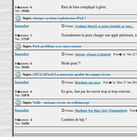
Rien de bien compliqué à gérer.
R�ponses:
6
Vus:
29104
Sujet:
changer système exploitation iPad ?
lpascalon
Forum:
Systèmes MacOS et autres logiciels ou jeux...
Po
Normalement tu peux charger une appli antérieure, mai
R�ponses:
1
Vus:
17539
Sujet:
Petit problème avec mon routeur
lpascalon
Forum:
Airport, réseaux et Internet
Post� le: Ven 22 
Mode pont ?!
R�ponses:
6
Vus:
29104
Sujet:
(2072) [iFixit] La mauvaise qualité des nappes écran
lpascalon
Forum:
Réactions aux news
Post� le: Dim 27 Jan 201
En gros, faut pas les ouvrir trop ni trop souvent...
R�ponses:
4
Vus:
51878
Sujet:
Veille - message erreur au redémarage
lpascalon
Forum:
MacBook Pro Mars 2011 (Thunderbolt)
Post� 
Combien de bip ?
R�ponses:
4
Vus:
23294