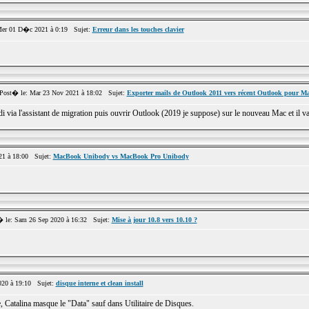
r 01 D�c 2021 à 0:19 Sujet:
Erreur dans les touches clavier
st� le: Mar 23 Nov 2021 à 18:02 Sujet:
Exporter mails de Outlook 2011 vers récent Outlook pour M
i via l'assistant de migration puis ouvrir Outlook (2019 je suppose) sur le nouveau Mac et il va i
1 à 18:00 Sujet:
MacBook Unibody vs MacBook Pro Unibody
le: Sam 26 Sep 2020 à 16:32 Sujet:
Mise à jour 10.8 vers 10.10 ?
020 à 19:10 Sujet:
disque interne et clean install
, Catalina masque le "Data" sauf dans Utilitaire de Disques.