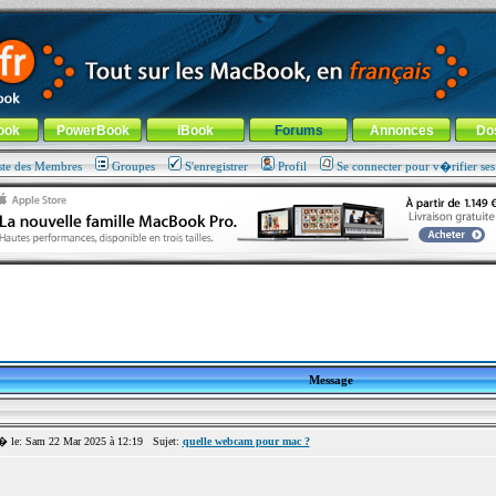
ade !
général
-
Aller au menu de la rubrique
ook
PowerBook
iBook
Forums
Annonces
Do
ste des Membres
Groupes
S'enregistrer
Profil
Se connecter pour v�rifier se
Message
le: Sam 22 Mar 2025 à 12:19 Sujet:
quelle webcam pour mac ?