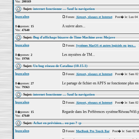
Vus:
200169
Sujet:
internet fonctionne … Sauf la navigation
lpascalon
Forum:
Airport, réseaux et Internet
Post� le: Lun 04 
A suivre alors...
R�ponses:
15
Vus:
47640
Sujet:
Bug d'affichage bizarre de Time Machine avec Mojave
lpascalon
Forum:
Systèmes MacOS et autres logiciels ou jeux...
Po
Les mystères de TM...
R�ponses:
2
Vus:
19766
Sujet:
Un bug réseau de Catalina (10.15.1)
lpascalon
Forum:
Airport, réseaux et Internet
Post� le: Sam 02 
Le partage de fichier en APFS ne fonctionne plus 
R�ponses:
27
Vus:
79363
Sujet:
internet fonctionne … Sauf la navigation
lpascalon
Forum:
Airport, réseaux et Internet
Post� le: Sam 02 
Regarde dans les Préférences système/Réseau/Wifi p
R�ponses:
15
Vus:
47640
Sujet:
Achat en prévision... ou pas ? :p
lpascalon
Forum:
MacBook Pro Touch Bar
Post� le: Sam 02 Ma