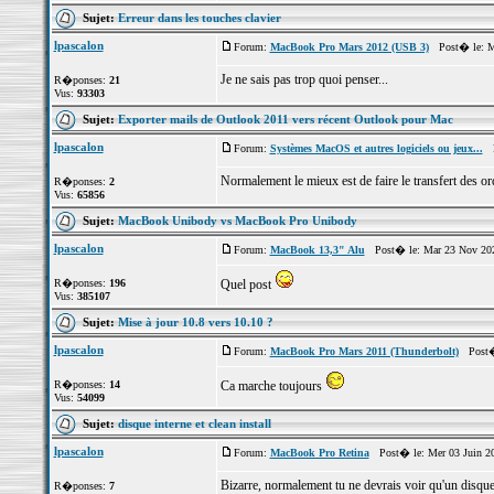
Sujet:
Erreur dans les touches clavier
lpascalon
Forum:
MacBook Pro Mars 2012 (USB 3)
Post� le: Me
Je ne sais pas trop quoi penser...
R�ponses:
21
Vus:
93303
Sujet:
Exporter mails de Outlook 2011 vers récent Outlook pour Mac
lpascalon
Forum:
Systèmes MacOS et autres logiciels ou jeux...
Po
Normalement le mieux est de faire le transfert des ord
R�ponses:
2
Vus:
65856
Sujet:
MacBook Unibody vs MacBook Pro Unibody
lpascalon
Forum:
MacBook 13,3" Alu
Post� le: Mar 23 Nov 202
R�ponses:
196
Quel post
Vus:
385107
Sujet:
Mise à jour 10.8 vers 10.10 ?
lpascalon
Forum:
MacBook Pro Mars 2011 (Thunderbolt)
Post� 
R�ponses:
14
Ca marche toujours
Vus:
54099
Sujet:
disque interne et clean install
lpascalon
Forum:
MacBook Pro Retina
Post� le: Mer 03 Juin 2
Bizarre, normalement tu ne devrais voir qu'un disque
R�ponses:
7