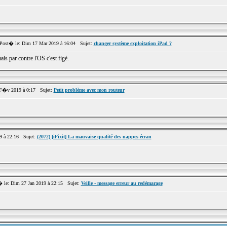
st� le: Dim 17 Mar 2019 à 16:04 Sujet:
changer système exploitation iPad ?
s par contre l'OS c'est figé.
F�v 2019 à 0:17 Sujet:
Petit problème avec mon routeur
9 à 22:16 Sujet:
(2072) [iFixit] La mauvaise qualité des nappes écran
le: Dim 27 Jan 2019 à 22:15 Sujet:
Veille - message erreur au redémarage