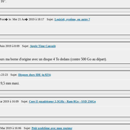
 16".
st� le: Mer 21 Ao� 2019 à 18:17 Sujet:
Logiciel, système, ou autre ?
uin 2019 à 8:09 Sujet:
Apple Time Capsule
ujours ma borne d'origine avec un disque 4 To dedans (contre 500 Go au départ).
 23:23 Sujet:
Disques durs IDE (pATA)
st 9,5 mm maxi.
r 2019 à 16:09 Sujet:
Core i5 quadricœur 2,3GHz - Ram 8Go - SSD 256Go
Mar 2019 à 16:06 Sujet:
Petit problème avec mon routeur