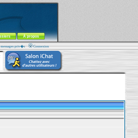
ssiers
À propos
s messages priv�s
Connexion