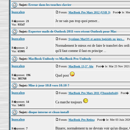
Sujet:
Erreur dans les touches clavier
lpascalon
Forum:
MacBook Pro Mars 2012 (USB 3)
Post� le: Mer
Je ne sais pas trop quoi penser...
R�ponses:
21
Vus:
93547
Sujet:
Exporter mails de Outlook 2011 vers récent Outlook pour Mac
lpascalon
Forum:
Systèmes MacOS et autres logiciels ou jeux...
Post
Normalement le mieux est de faire le transfert des ordi
R�ponses:
2
qu'il faut comme il faut en principe ...
Vus:
65905
Sujet:
MacBook Unibody vs MacBook Pro Unibody
lpascalon
Forum:
MacBook 13,3" Alu
Post� le: Mar 23 Nov 2021 
R�ponses:
196
Quel post
Vus:
385768
Sujet:
Mise à jour 10.8 vers 10.10 ?
lpascalon
Forum:
MacBook Pro Mars 2011 (Thunderbolt)
Post� le
R�ponses:
14
Ca marche toujours
Vus:
54655
Sujet:
disque interne et clean install
lpascalon
Forum:
MacBook Pro Retina
Post� le: Mer 03 Juin 202
Bizarre, normalement tu ne devrais voir qu'un disque, 
R�ponses:
7