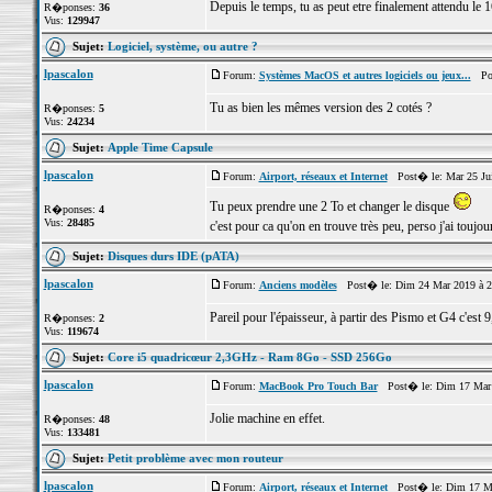
Depuis le temps, tu as peut etre finalement attendu le 1
R�ponses:
36
Vus:
129947
Sujet:
Logiciel, système, ou autre ?
lpascalon
Forum:
Systèmes MacOS et autres logiciels ou jeux...
Pos
Tu as bien les mêmes version des 2 cotés ?
R�ponses:
5
Vus:
24234
Sujet:
Apple Time Capsule
lpascalon
Forum:
Airport, réseaux et Internet
Post� le: Mar 25 Jui
Tu peux prendre une 2 To et changer le disque
R�ponses:
4
Vus:
28485
c'est pour ca qu'on en trouve très peu, perso j'ai touj
Sujet:
Disques durs IDE (pATA)
lpascalon
Forum:
Anciens modèles
Post� le: Dim 24 Mar 2019 à 2
Pareil pour l'épaisseur, à partir des Pismo et G4 c'est
R�ponses:
2
Vus:
119674
Sujet:
Core i5 quadricœur 2,3GHz - Ram 8Go - SSD 256Go
lpascalon
Forum:
MacBook Pro Touch Bar
Post� le: Dim 17 Mar 
Jolie machine en effet.
R�ponses:
48
Vus:
133481
Sujet:
Petit problème avec mon routeur
lpascalon
Forum:
Airport, réseaux et Internet
Post� le: Dim 17 Ma