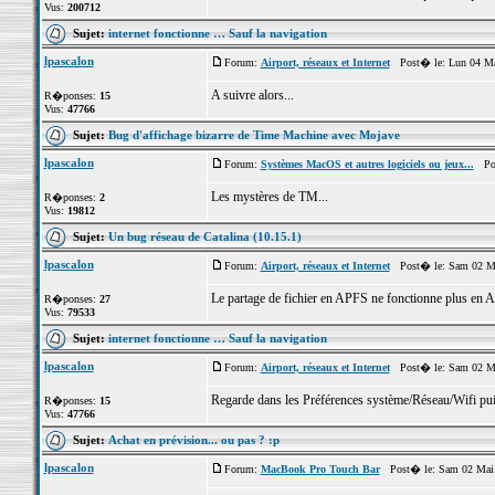
Vus:
200712
Sujet:
internet fonctionne … Sauf la navigation
lpascalon
Forum:
Airport, réseaux et Internet
Post� le: Lun 04 Ma
A suivre alors...
R�ponses:
15
Vus:
47766
Sujet:
Bug d'affichage bizarre de Time Machine avec Mojave
lpascalon
Forum:
Systèmes MacOS et autres logiciels ou jeux...
Post
Les mystères de TM...
R�ponses:
2
Vus:
19812
Sujet:
Un bug réseau de Catalina (10.15.1)
lpascalon
Forum:
Airport, réseaux et Internet
Post� le: Sam 02 Ma
Le partage de fichier en APFS ne fonctionne plus e
R�ponses:
27
Vus:
79533
Sujet:
internet fonctionne … Sauf la navigation
lpascalon
Forum:
Airport, réseaux et Internet
Post� le: Sam 02 Ma
Regarde dans les Préférences système/Réseau/Wifi pui
R�ponses:
15
Vus:
47766
Sujet:
Achat en prévision... ou pas ? :p
lpascalon
Forum:
MacBook Pro Touch Bar
Post� le: Sam 02 Mai 