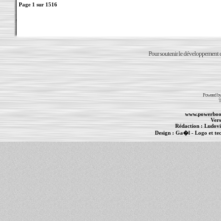
Page
1
sur
1516
Pour soutenir le développement du
Powered b
T
www.powerboo
Vers
Rédaction :
Ludovi
Design :
Ga�l
- Logo et te
Informations :
PowerBook
-
MacBook Pro
-
i