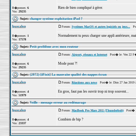
Rien de bien compliqué à gérer.
R�ponses:
6
Vus:
29235
Sujet:
changer système exploitation iPad ?
lpascalon
Forum:
Systèmes MacOS et autres logiciels ou jeux...
Post
Normalement tu peux charger une appli antérieure, mais
R�ponses:
1
Vus:
17578
Sujet:
Petit problème avec mon routeur
lpascalon
Forum:
Airport, réseaux et Internet
Post� le: Ven 22 F�
Mode pont ?!
R�ponses:
6
Vus:
29235
Sujet:
(2072) [iFixit] La mauvaise qualité des nappes écran
lpascalon
Forum:
Réactions aux news
Post� le: Dim 27 Jan 2019 
En gros, faut pas les ouvrir trop ni trop souvent...
R�ponses:
4
Vus:
51979
Sujet:
Veille - message erreur au redémarage
lpascalon
Forum:
MacBook Pro Mars 2011 (Thunderbolt)
Post� le
Combien de bip ?
R�ponses:
4
Vus:
23337