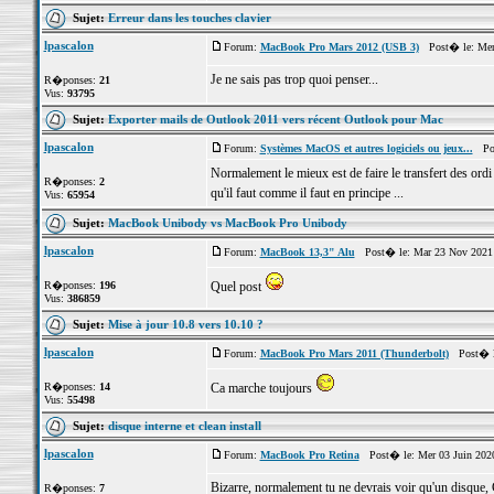
Sujet:
Erreur dans les touches clavier
lpascalon
Forum:
MacBook Pro Mars 2012 (USB 3)
Post� le: Mer
Je ne sais pas trop quoi penser...
R�ponses:
21
Vus:
93795
Sujet:
Exporter mails de Outlook 2011 vers récent Outlook pour Mac
lpascalon
Forum:
Systèmes MacOS et autres logiciels ou jeux...
Post
Normalement le mieux est de faire le transfert des ordi
R�ponses:
2
qu'il faut comme il faut en principe ...
Vus:
65954
Sujet:
MacBook Unibody vs MacBook Pro Unibody
lpascalon
Forum:
MacBook 13,3" Alu
Post� le: Mar 23 Nov 2021 
R�ponses:
196
Quel post
Vus:
386859
Sujet:
Mise à jour 10.8 vers 10.10 ?
lpascalon
Forum:
MacBook Pro Mars 2011 (Thunderbolt)
Post� le
R�ponses:
14
Ca marche toujours
Vus:
55498
Sujet:
disque interne et clean install
lpascalon
Forum:
MacBook Pro Retina
Post� le: Mer 03 Juin 202
Bizarre, normalement tu ne devrais voir qu'un disque, 
R�ponses:
7