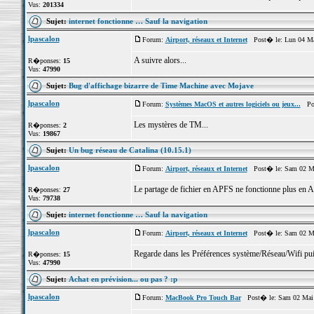
Vus:
201334
Sujet:
internet fonctionne … Sauf la navigation
lpascalon
Forum:
Airport, réseaux et Internet
Post� le: Lun 04 Ma
A suivre alors...
R�ponses:
15
Vus:
47990
Sujet:
Bug d'affichage bizarre de Time Machine avec Mojave
lpascalon
Forum:
Systèmes MacOS et autres logiciels ou jeux...
Post
Les mystères de TM...
R�ponses:
2
Vus:
19867
Sujet:
Un bug réseau de Catalina (10.15.1)
lpascalon
Forum:
Airport, réseaux et Internet
Post� le: Sam 02 Ma
Le partage de fichier en APFS ne fonctionne plus e
R�ponses:
27
Vus:
79738
Sujet:
internet fonctionne … Sauf la navigation
lpascalon
Forum:
Airport, réseaux et Internet
Post� le: Sam 02 Ma
Regarde dans les Préférences système/Réseau/Wifi pui
R�ponses:
15
Vus:
47990
Sujet:
Achat en prévision... ou pas ? :p
lpascalon
Forum:
MacBook Pro Touch Bar
Post� le: Sam 02 Mai 