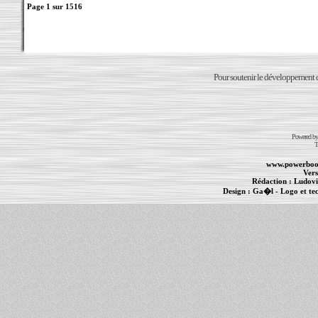
Page
1
sur
1516
Pour soutenir le développement du
Powered b
T
www.powerboo
Vers
Rédaction :
Ludovi
Design :
Ga�l
- Logo et te
Informations :
PowerBook
-
MacBook Pro
-
i