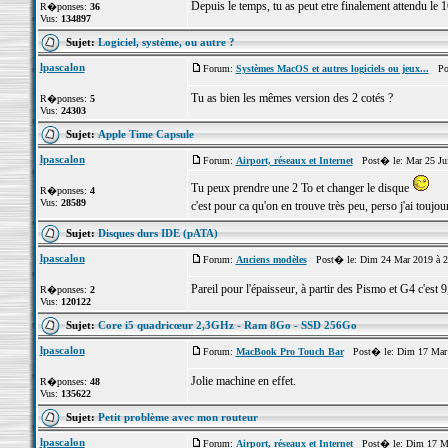
Depuis le temps, tu as peut etre finalement attendu le 1
R�ponses:
36
Vus:
134897
Sujet:
Logiciel, système, ou autre ?
lpascalon
Forum:
Systèmes MacOS et autres logiciels ou jeux...
Pos
Tu as bien les mêmes version des 2 cotés ?
R�ponses:
5
Vus:
24303
Sujet:
Apple Time Capsule
lpascalon
Forum:
Airport, réseaux et Internet
Post� le: Mar 25 Jui
Tu peux prendre une 2 To et changer le disque
R�ponses:
4
Vus:
28589
c'est pour ca qu'on en trouve très peu, perso j'ai touj
Sujet:
Disques durs IDE (pATA)
lpascalon
Forum:
Anciens modèles
Post� le: Dim 24 Mar 2019 à 2
Pareil pour l'épaisseur, à partir des Pismo et G4 c'est
R�ponses:
2
Vus:
120122
Sujet:
Core i5 quadricœur 2,3GHz - Ram 8Go - SSD 256Go
lpascalon
Forum:
MacBook Pro Touch Bar
Post� le: Dim 17 Mar 
Jolie machine en effet.
R�ponses:
48
Vus:
135622
Sujet:
Petit problème avec mon routeur
lpascalon
Forum:
Airport, réseaux et Internet
Post� le: Dim 17 Ma