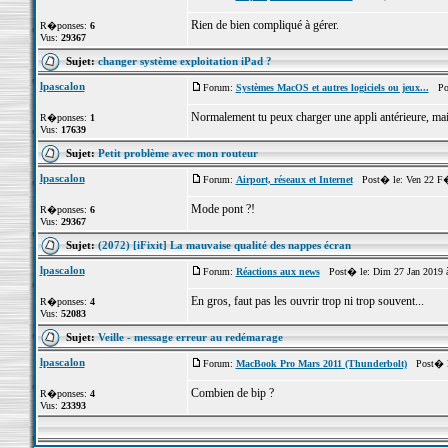
Rien de bien compliqué à gérer.
R�ponses:
6
Vus:
29367
Sujet:
changer système exploitation iPad ?
lpascalon
Forum:
Systèmes MacOS et autres logiciels ou jeux...
Post
Normalement tu peux charger une appli antérieure, mais
R�ponses:
1
Vus:
17639
Sujet:
Petit problème avec mon routeur
lpascalon
Forum:
Airport, réseaux et Internet
Post� le: Ven 22 F�
Mode pont ?!
R�ponses:
6
Vus:
29367
Sujet:
(2072) [iFixit] La mauvaise qualité des nappes écran
lpascalon
Forum:
Réactions aux news
Post� le: Dim 27 Jan 2019 
En gros, faut pas les ouvrir trop ni trop souvent...
R�ponses:
4
Vus:
52083
Sujet:
Veille - message erreur au redémarage
lpascalon
Forum:
MacBook Pro Mars 2011 (Thunderbolt)
Post� le
Combien de bip ?
R�ponses:
4
Vus:
23393