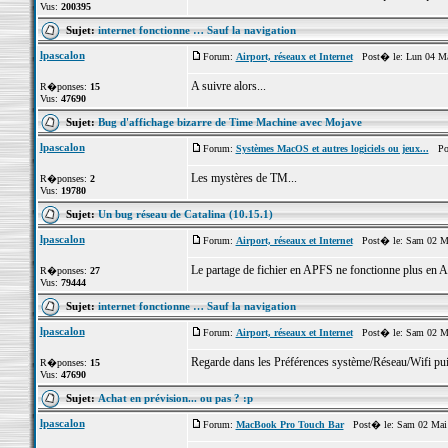
Vus:
200395
Sujet:
internet fonctionne … Sauf la navigation
lpascalon
Forum:
Airport, réseaux et Internet
Post� le: Lun 04 Ma
A suivre alors...
R�ponses:
15
Vus:
47690
Sujet:
Bug d'affichage bizarre de Time Machine avec Mojave
lpascalon
Forum:
Systèmes MacOS et autres logiciels ou jeux...
Post
Les mystères de TM...
R�ponses:
2
Vus:
19780
Sujet:
Un bug réseau de Catalina (10.15.1)
lpascalon
Forum:
Airport, réseaux et Internet
Post� le: Sam 02 Ma
Le partage de fichier en APFS ne fonctionne plus e
R�ponses:
27
Vus:
79444
Sujet:
internet fonctionne … Sauf la navigation
lpascalon
Forum:
Airport, réseaux et Internet
Post� le: Sam 02 Ma
Regarde dans les Préférences système/Réseau/Wifi pui
R�ponses:
15
Vus:
47690
Sujet:
Achat en prévision... ou pas ? :p
lpascalon
Forum:
MacBook Pro Touch Bar
Post� le: Sam 02 Mai 