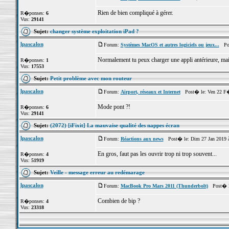
Rien de bien compliqué à gérer.
R�ponses:
6
Vus:
29141
Sujet:
changer système exploitation iPad ?
lpascalon
Forum:
Systèmes MacOS et autres logiciels ou jeux...
Post
Normalement tu peux charger une appli antérieure, mais
R�ponses:
1
Vus:
17553
Sujet:
Petit problème avec mon routeur
lpascalon
Forum:
Airport, réseaux et Internet
Post� le: Ven 22 F�
Mode pont ?!
R�ponses:
6
Vus:
29141
Sujet:
(2072) [iFixit] La mauvaise qualité des nappes écran
lpascalon
Forum:
Réactions aux news
Post� le: Dim 27 Jan 2019 
En gros, faut pas les ouvrir trop ni trop souvent...
R�ponses:
4
Vus:
51919
Sujet:
Veille - message erreur au redémarage
lpascalon
Forum:
MacBook Pro Mars 2011 (Thunderbolt)
Post� le
Combien de bip ?
R�ponses:
4
Vus:
23318