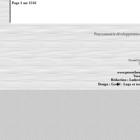
Page
1
sur
1516
Pour soutenir le développement du
Powered b
T
www.powerboo
Vers
Rédaction :
Ludovi
Design :
Ga�l
- Logo et te
Informations :
PowerBook
-
MacBook Pro
-
i