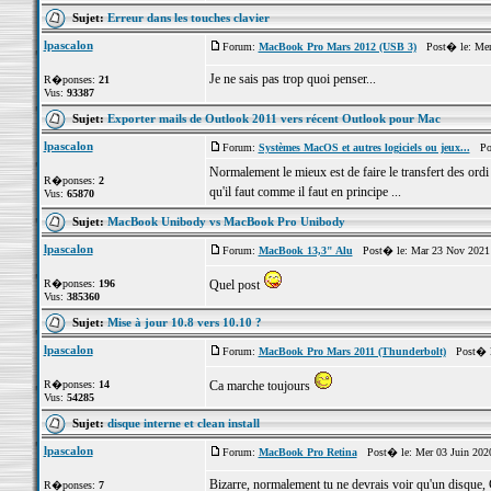
Sujet:
Erreur dans les touches clavier
lpascalon
Forum:
MacBook Pro Mars 2012 (USB 3)
Post� le: Mer
Je ne sais pas trop quoi penser...
R�ponses:
21
Vus:
93387
Sujet:
Exporter mails de Outlook 2011 vers récent Outlook pour Mac
lpascalon
Forum:
Systèmes MacOS et autres logiciels ou jeux...
Post
Normalement le mieux est de faire le transfert des ordi
R�ponses:
2
qu'il faut comme il faut en principe ...
Vus:
65870
Sujet:
MacBook Unibody vs MacBook Pro Unibody
lpascalon
Forum:
MacBook 13,3" Alu
Post� le: Mar 23 Nov 2021 
R�ponses:
196
Quel post
Vus:
385360
Sujet:
Mise à jour 10.8 vers 10.10 ?
lpascalon
Forum:
MacBook Pro Mars 2011 (Thunderbolt)
Post� le
R�ponses:
14
Ca marche toujours
Vus:
54285
Sujet:
disque interne et clean install
lpascalon
Forum:
MacBook Pro Retina
Post� le: Mer 03 Juin 202
Bizarre, normalement tu ne devrais voir qu'un disque, 
R�ponses:
7