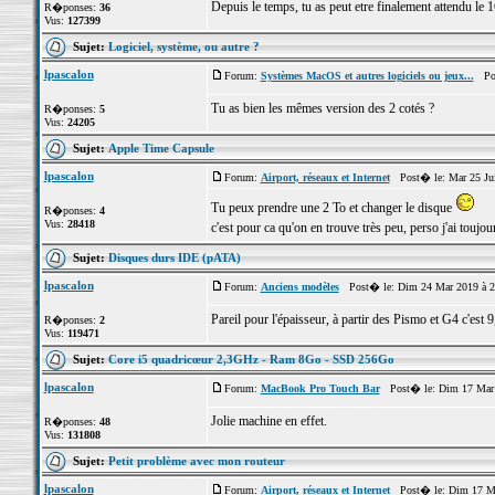
Depuis le temps, tu as peut etre finalement attendu le 1
R�ponses:
36
Vus:
127399
Sujet:
Logiciel, système, ou autre ?
lpascalon
Forum:
Systèmes MacOS et autres logiciels ou jeux...
Pos
Tu as bien les mêmes version des 2 cotés ?
R�ponses:
5
Vus:
24205
Sujet:
Apple Time Capsule
lpascalon
Forum:
Airport, réseaux et Internet
Post� le: Mar 25 Jui
Tu peux prendre une 2 To et changer le disque
R�ponses:
4
Vus:
28418
c'est pour ca qu'on en trouve très peu, perso j'ai touj
Sujet:
Disques durs IDE (pATA)
lpascalon
Forum:
Anciens modèles
Post� le: Dim 24 Mar 2019 à 2
Pareil pour l'épaisseur, à partir des Pismo et G4 c'est
R�ponses:
2
Vus:
119471
Sujet:
Core i5 quadricœur 2,3GHz - Ram 8Go - SSD 256Go
lpascalon
Forum:
MacBook Pro Touch Bar
Post� le: Dim 17 Mar 
Jolie machine en effet.
R�ponses:
48
Vus:
131808
Sujet:
Petit problème avec mon routeur
lpascalon
Forum:
Airport, réseaux et Internet
Post� le: Dim 17 Ma