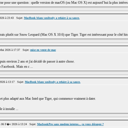
me pose une question : quelle version de macOS (ou Mac OS X) est aujourd’hui la plus intéressa
026 à 23:43 Sujet:
MacBook blanc unibody a refaire à sa sauce.
is plutôt sur Snow Leopard (Mac OS X 10.6) que Tiger. Tiger est intéressant pour le côté hist
ai 2026 à 17:37 Sujet:
mise en vente de mac
is environ 2 ans et j'ai décidé de passer à autre chose.
b Facebook. Mais en c ...
026 à 13:17 Sujet:
MacBook blanc unibody a refaire à sa sauce.
t plus adapté aux Mac Intel que Tiger, qui commence vraiment à dater.
à installe ...
 06 F�v 2026 à 13:24 Sujet:
MacbookPro sans modem interne... ça vous dérange ?