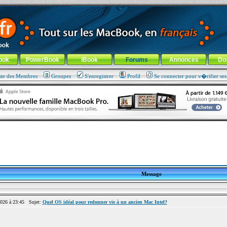
ade !
général
-
Aller au menu de la rubrique
ook
PowerBook
iBook
Forums
Annonces
Do
ste des Membres
Groupes
S'enregistrer
Profil
Se connecter pour v�rifier se
Message
026 à 23:45 Sujet:
Quel OS idéal pour redonner vie à un ancien Mac Intel?