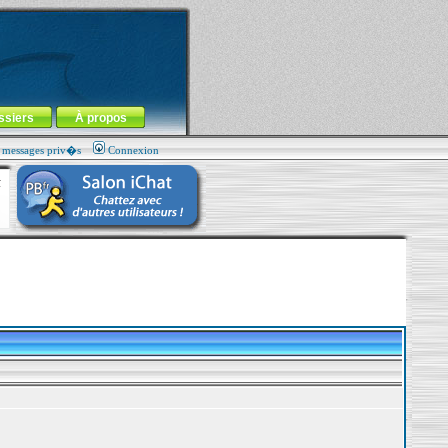
ssiers
À propos
s messages priv�s
Connexion