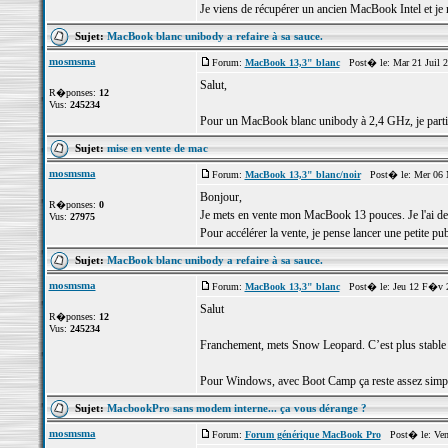
Je viens de récupérer un ancien MacBook Intel et je 
Sujet:
MacBook blanc unibody a refaire à sa sauce.
mosmsma
Forum:
MacBook 13,3" blanc
Post� le: Mar 21 Juil 2
Salut,
R�ponses:
12
Vus:
245234
Pour un MacBook blanc unibody à 2,4 GHz, je partira
Sujet:
mise en vente de mac
mosmsma
Forum:
MacBook 13,3" blanc/noir
Post� le: Mer 06 M
Bonjour,
R�ponses:
0
Je mets en vente mon MacBook 13 pouces. Je l'ai depu
Vus:
27975
Pour accélérer la vente, je pense lancer une petite pu
Sujet:
MacBook blanc unibody a refaire à sa sauce.
mosmsma
Forum:
MacBook 13,3" blanc
Post� le: Jeu 12 F�v 2
Salut
R�ponses:
12
Vus:
245234
Franchement, mets Snow Leopard. C’est plus stable e
Pour Windows, avec Boot Camp ça reste assez simple 
Sujet:
MacbookPro sans modem interne... ça vous dérange ?
mosmsma
Forum:
Forum générique MacBook Pro
Post� le: Ven