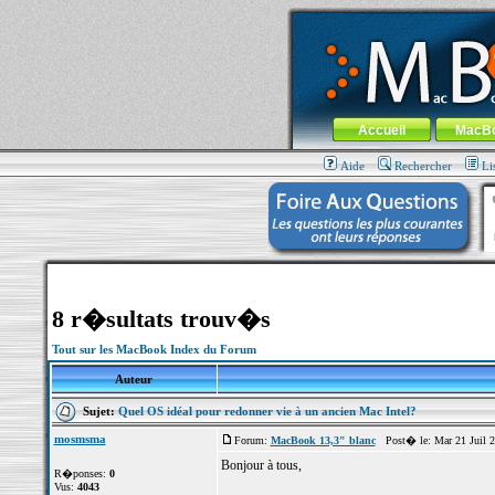
MacBook-fr.com : 100% Apple... 100% nom
Aller au contenu
-
Aller au menu 
Menu général
Accueil
MacB
Aide
Rechercher
Li
8 r�sultats trouv�s
Tout sur les MacBook Index du Forum
Auteur
Sujet:
Quel OS idéal pour redonner vie à un ancien Mac Intel?
mosmsma
Forum:
MacBook 13,3" blanc
Post� le: Mar 21 Juil 2
Bonjour à tous,
R�ponses:
0
Vus:
4043