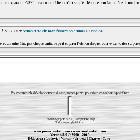
’hui en réparation GSM : beaucoup oublient qu’un simple téléphone peut faire office de modem 
 à 22:13 Sujet:
Astuces et conseils pour récupérer ses données sur MacBook
er avec un autre Mac pck chaque tentative peut empirer l’état du disque, pour eviter toutes surpris
Pour soutenir le développement du site, passez par ici pour faire vos achats AppleStore
Powered by
phpBB
© 2001, 2002 phpBB Group
Traduction par :
phpBB-fr.com
www.powerbook-fr.com
-
www.macbook-fr.com
Version 3.0 © 2000 - 2009
Rédaction :
Ludovic
|
Vincent (ch-vox)
|
Charles
|
Taho !