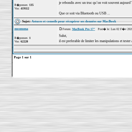
je rebondis avec un truc qu’on voit souvent aujourd
R�ponses:
135
Vus:
419112
Que ce soit via Bluetooth ou USB ...
Sujet:
Astuces et conseils pour récupérer ses données sur MacBook
mosmsma
Forum:
MacBook Pro 17"
Post� le: Lun 02 F�v 2026
Salut,
R�ponses:
1
il est preferable de limiter les manipulations et test
Vus:
62228
Page
1
sur
1