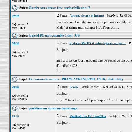
Vus:
184434
Sujet:
Garder son adresse free après résiliation !?
pacis
Forum:
Airport, réseaux et Internet
Post� le: Jeu 06 Jui
Etant abonné Free depuis le début par modem 56k, depui
R�ponses:
7
Mail ( et même mon compte HTTPperso F ...
Vus:
31173
Sujet:
logiciel PC qui ressemble à de l' iOS
pacis
Forum:
Systèmes MacOS et autres logiciels ou jeux...
Post
Bonjour,
R�ponses:
1
Vus:
10374
ma surprise du jour , un outil interne social de ma boit
d'un iPad / iOS .
P ...
Sujet:
La trousse de secours : PRAM, NVRAM, PMU, FSCK, Disk Utility
pacis
Forum:
F.A.Q.
Post� le: Mer 15 Mai 2013 à 16:48 Suje
Bonjour ,
R�ponses:
2
Vus:
222895
super !! tous les liens "Apple support" ne donnent plu
Sujet:
problème sur écran au demarrage
pacis
Forum:
MacBook Pro 15" Core2Duo
Post� le: Mer 15 M
Bonjour ,
R�ponses:
10
Vus:
44786