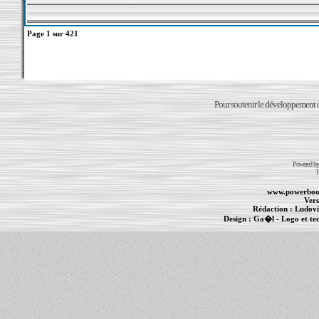
Page
1
sur
421
Pour soutenir le développement du
Powered b
T
www.powerboo
Vers
Rédaction :
Ludovi
Design :
Ga�l
- Logo et te
Informations :
PowerBook
-
MacBook Pro
-
i