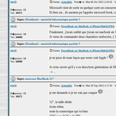
pacis
Forum:
Actualités
Post� le: Mar 06 Oct 2015 à 18:35 S
Microsoft vient de sortir en quelque sorte un concurrent
R�ponses:
13
Et bien sur , ils auraient pu l'appeler microsoft book,
Vus:
49471
Sujet:
[Etudiant] - matériel informatique parfait ?
pacis
Forum:
PowerBook ou MacBook et iPhone/Mobile/PDA
P
Finalement , j'avais oublié que j'avais un macbook air 
R�ponses:
14
Je viens de commander deux charnières renforcées, ( 32
Vus:
60000
Sujet:
[Etudiant] - matériel informatique parfait ?
pacis
Forum:
PowerBook ou MacBook et iPhone/Mobile/PDA
P
je ne peux de toute façon que rester coté Apple !
. 
R�ponses:
14
Vus:
60000
Je crois savoir qu'il y a eu deux/trois générations de
- c ...
Sujet:
nouveau MacBook 12"
pacis
Forum:
Actualités
Post� le: Mar 29 Sep 2015 à 17:01 S
je me demande si je ne vais pas craquer
R�ponses:
13
Vus:
49471
12", la taille idéale
écran rétina
toute la connectique qui va bien