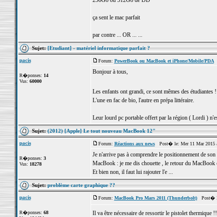
256Go ou 512Go de DD
ça sent le mac parfait
par contre ... OR ... ...
Sujet:
[Etudiant] - matériel informatique parfait ?
pacis
Forum:
PowerBook ou MacBook et iPhone/Mobile/PDA
P
Bonjour à tous,
R�ponses:
14
Vus:
60000
Les enfants ont grandi, ce sont mêmes des étudiantes 
L'une en fac de bio, l'autre en prépa littéraire.
Leur lourd pc portable offert par la région ( Lordi ) n'es
Sujet:
(2012) [Apple] Le tout nouveau MacBook 12"
pacis
Forum:
Réactions aux news
Post� le: Mer 11 Mar 2015 
Je n'arrive pas à comprendre le positionnement de son
R�ponses:
3
MacBook : je me dis chouette , le retour du MacBook
Vus:
18278
Et bien non, il faut lui rajouter l'e ...
Sujet:
problème carte graphique ??
pacis
Forum:
MacBook Pro Mars 2011 (Thunderbolt)
Post� le
R�ponses:
68
Il va être nécessaire de ressortir le pistolet thermique !