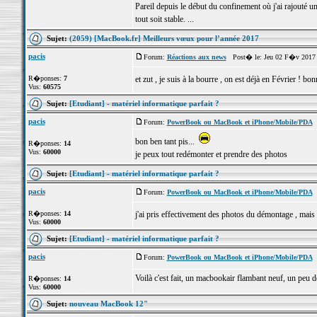
Pareil depuis le début du confinement où j'ai rajouté u
tout soit stable. ...
Sujet:
(2059) [MacBook.fr] Meilleurs vœux pour l’année 2017
pacis
Forum:
Réactions aux news
Post� le: Jeu 02 F�v 2017 
R�ponses:
7
et zut , je suis à la bourre , on est déjà en Février ! bon
Vus:
60575
Sujet:
[Etudiant] - matériel informatique parfait ?
pacis
Forum:
PowerBook ou MacBook et iPhone/Mobile/PDA
P
bon ben tant pis...
R�ponses:
14
Vus:
60000
je peux tout redémonter et prendre des photos
Sujet:
[Etudiant] - matériel informatique parfait ?
pacis
Forum:
PowerBook ou MacBook et iPhone/Mobile/PDA
P
R�ponses:
14
j'ai pris effectivement des photos du démontage , mais p
Vus:
60000
Sujet:
[Etudiant] - matériel informatique parfait ?
pacis
Forum:
PowerBook ou MacBook et iPhone/Mobile/PDA
P
Voilà c'est fait, un macbookair flambant neuf, un peu 
R�ponses:
14
Vus:
60000
Sujet:
nouveau MacBook 12"