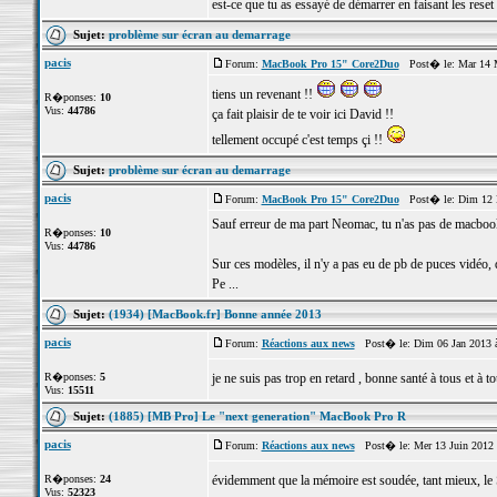
est-ce que tu as essayé de démarrer en faisant les reset 
Sujet:
problème sur écran au demarrage
pacis
Forum:
MacBook Pro 15" Core2Duo
Post� le: Mar 14 M
tiens un revenant !!
R�ponses:
10
Vus:
44786
ça fait plaisir de te voir ici David !!
tellement occupé c'est temps çi !!
Sujet:
problème sur écran au demarrage
pacis
Forum:
MacBook Pro 15" Core2Duo
Post� le: Dim 12 M
Sauf erreur de ma part Neomac, tu n'as pas de macbook
R�ponses:
10
Vus:
44786
Sur ces modèles, il n'y a pas eu de pb de puces vidéo,
Pe ...
Sujet:
(1934) [MacBook.fr] Bonne année 2013
pacis
Forum:
Réactions aux news
Post� le: Dim 06 Jan 2013 
R�ponses:
5
je ne suis pas trop en retard , bonne santé à tous et à t
Vus:
15511
Sujet:
(1885) [MB Pro] Le "next generation" MacBook Pro R
pacis
Forum:
Réactions aux news
Post� le: Mer 13 Juin 2012 
R�ponses:
24
évidemment que la mémoire est soudée, tant mieux, le S
Vus:
52323