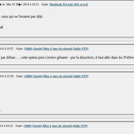
le: Mer 31 D�c 2014 à 19:51 Sujet:
MacBook Pro late 2011 et osX
 ceux qui ne l'avaient pas déjà
all
14 à 19:37 Sujet:
(2008) [Apple] Mise à jour de sécurité (faille NTP)
r défaut...... cette option peut s'avérer gênante - pur la désactiver, il faut aller dans les Préfé
14 à 15:26 Sujet:
(2008) [Apple] Mise à jour de sécurité (faille NTP)
..
4 à 10:22 Sujet:
(2008) [Apple] Mise à jour de sécurité (faille NTP)