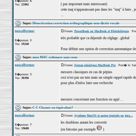
R�ponses:
6
( pas important mais interessant)
Vus:
25902
cette maj n'apparaissant pas dans les "maj" à faire , 
...
Sujet:
Désactivation correction orthographique sous dictée vocale
pascalformac
Forum:
PowerBook ou MacBook et Périphériques
Post
très probable que ca dépende du réglage...global
R�ponses:
1
Vus:
19240
Pour définir une option de correction automatique de 
Sujet:
mon MAC redemare sans cesse
pascalformac
Forum:
Forum générique MacBook Pro
Post� le: Sam 
mesures classiques en cas de pépins
R�ponses:
5
ceci n'est pas un tuto mais un simple rappel rapide d
Vus:
30396
pour plus d'infos faire une recherche
mesures concernant une fonction ou appl ...
Sujet:
C C Cleaner ou équivalent?
pascalformac
Forum:
Systèmes MacOS et autres logiciels ou jeux...
Po
les doublons autant les convertir
R�ponses:
7
Vus:
19688
(en bitcoins par exemple
)