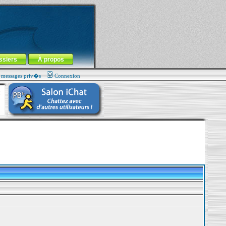
ssiers
À propos
s messages priv�s
Connexion