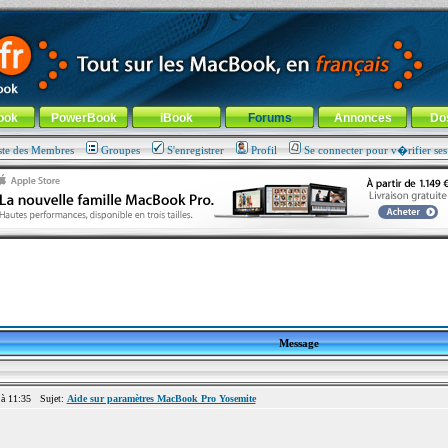
ade !
général
-
Aller au menu de la rubrique
ook
PowerBook
iBook
Forums
Annonces
Do
ste des Membres
Groupes
S'enregistrer
Profil
Se connecter pour v�rifier se
Message
à 11:35 Sujet:
Aide sur paramètres MacBook Pro Yosemite