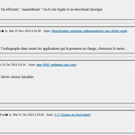
je l'ai effectuée " manuellemet " via le site Apple et un download classique
� le: Mar 25 Nov 2014 à 10:28 Sujet:
Désactivation correction orthographique sous dictée vocale
l’orthographe dans toutes les applications qui la prennent en charge, choisissez le menu ...
25 Oct 2014 à 8:34 Sujet:
mon MAC redemare sans cesse
e divers choses faisables
st� le: Mar 21 Oct 2014 à 10:28 Sujet:
C C Cleaner ou équivalent?