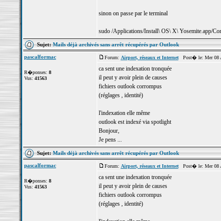
sinon on passe par le terminal
sudo /Applications/Install\ OS\ X\ Yosemite.app/Cont
Sujet:
Mails déjà archivés sans arrêt récupérés par Outlook
pascalformac
Forum:
Airport, réseaux et Internet
Post� le: Mer 08 A
ca sent une indexation tronquée
R�ponses:
8
il peut y avoir plein de causes
Vus:
41563
fichiers outlook corrompus
(réglages , identité)
l'indexation elle même
outlook est indexé via spotlight
Bonjour,
Je pens ...
Sujet:
Mails déjà archivés sans arrêt récupérés par Outlook
pascalformac
Forum:
Airport, réseaux et Internet
Post� le: Mer 08 A
ca sent une indexation tronquée
R�ponses:
8
il peut y avoir plein de causes
Vus:
41563
fichiers outlook corrompus
(réglages , identité)