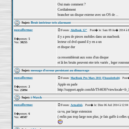
Oui mais comment ?
Cordialement
brancher un disque externe avec un OS de ...
Sujet:
Bruit intérieur très alarmant
pascalformac
Forum:
AluBook 12"
Post� le: Sam 09 Ao� 2014 à 8
il y a peu de pieces mobiles dans un macbook
R�ponses:
5
lecteur cd dvd quand il y en a un
Vus:
38255
et disque dur
ca ressemblerait aux sons d'un disque
et là les bruits peuvent etre très variés , leger ronron
Sujet:
message d'erreur persistant au démarrage
pascalformac
Forum:
MacBook Pro Mars 2011 (Thunderbolt)
Post� 
Apple en parle
R�ponses:
2
http://support.apple.com/kb/TS4636?viewlocale=fr
Vus:
25094
Sujet:
i-Watch
pascalformac
Forum:
Actualités
Post� le: Dim 06 Juil 2014 à 12:04
ca va, par large extension
R�ponses:
6
( enfin pas trop large non plus; je fais gaffe à celles qu
Vus:
40587