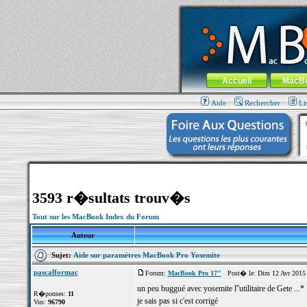
MacBook-fr.com : 100% Apple... 100% nom
Aller au contenu
-
Aller au menu 
Menu général
Accueil
MacB
Aide
Rechercher
Li
3593 r�sultats trouv�s
Tout sur les MacBook Index du Forum
Auteur
Sujet:
Aide sur paramètres MacBook Pro Yosemite
pascalformac
Forum:
MacBook Pro 17"
Post� le: Dim 12 Avr 2015 
un peu buggué avec yosemite l''utilitaire de Gete ...*
R�ponses:
11
je sais pas si c'est corrigé
Vus:
96790