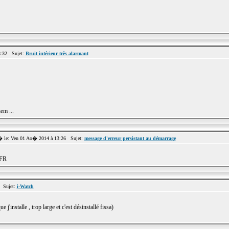
:32 Sujet:
Bruit intérieur très alarmant
nem ...
le: Ven 01 Ao� 2014 à 13:26 Sujet:
message d'erreur persistant au démarrage
_FR
 Sujet:
i-Watch
e j'installe , trop large et c'est désinstallé fissa)