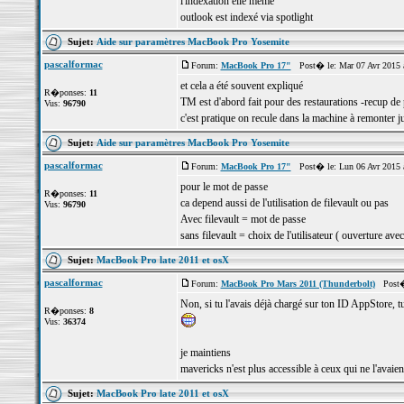
l'indexation elle même
outlook est indexé via spotlight
Sujet:
Aide sur paramètres MacBook Pro Yosemite
pascalformac
Forum:
MacBook Pro 17"
Post� le: Mar 07 Avr 2015 
et cela a été souvent expliqué
R�ponses:
11
TM est d'abord fait pour des restaurations -recup de
Vus:
96790
c'est pratique on recule dans la machine à remonter ju
Sujet:
Aide sur paramètres MacBook Pro Yosemite
pascalformac
Forum:
MacBook Pro 17"
Post� le: Lun 06 Avr 2015 
pour le mot de passe
R�ponses:
11
ca depend aussi de l'utilisation de filevault ou pas
Vus:
96790
Avec filevault = mot de passe
sans filevault = choix de l'utilisateur ( ouverture ave
Sujet:
MacBook Pro late 2011 et osX
pascalformac
Forum:
MacBook Pro Mars 2011 (Thunderbolt)
Post� 
Non, si tu l'avais déjà chargé sur ton ID AppStore, tu 
R�ponses:
8
Vus:
36374
je maintiens
mavericks n'est plus accessible à ceux qui ne l'avaient
Sujet:
MacBook Pro late 2011 et osX