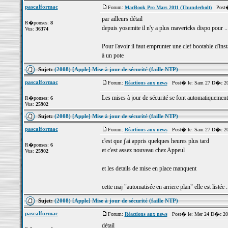
pascalformac
Forum:
MacBook Pro Mars 2011 (Thunderbolt)
Post� 
par ailleurs détail
R�ponses:
8
depuis yosemite il n'y a plus mavericks dispo pour ...
Vus:
36374
Pour l'avoir il faut emprunter une clef bootable d'inst
à un pote
Sujet:
(2008) [Apple] Mise à jour de sécurité (faille NTP)
pascalformac
Forum:
Réactions aux news
Post� le: Sam 27 D�c 20
Les mises à jour de sécurité se font automatiquement pa
R�ponses:
6
Vus:
25902
Sujet:
(2008) [Apple] Mise à jour de sécurité (faille NTP)
pascalformac
Forum:
Réactions aux news
Post� le: Sam 27 D�c 20
c'est que j'ai appris quelques heures plus tard
R�ponses:
6
et c'est assez nouveau chez Appeul
Vus:
25902
et les details de mise en place manquent
cette maj "automatisée en arriere plan" elle est listée .
Sujet:
(2008) [Apple] Mise à jour de sécurité (faille NTP)
pascalformac
Forum:
Réactions aux news
Post� le: Mer 24 D�c 201
détail