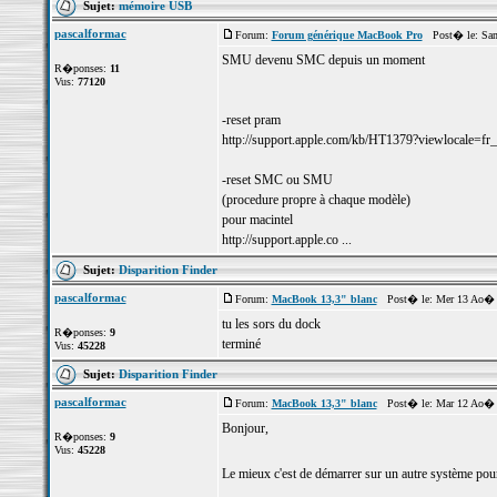
Sujet:
mémoire USB
pascalformac
Forum:
Forum générique MacBook Pro
Post� le: Sam
SMU devenu SMC depuis un moment
R�ponses:
11
Vus:
77120
-reset pram
http://support.apple.com/kb/HT1379?viewlocale=fr
-reset SMC ou SMU
(procedure propre à chaque modèle)
pour macintel
http://support.apple.co ...
Sujet:
Disparition Finder
pascalformac
Forum:
MacBook 13,3" blanc
Post� le: Mer 13 Ao� 
tu les sors du dock
R�ponses:
9
terminé
Vus:
45228
Sujet:
Disparition Finder
pascalformac
Forum:
MacBook 13,3" blanc
Post� le: Mar 12 Ao� 
Bonjour,
R�ponses:
9
Vus:
45228
Le mieux c'est de démarrer sur un autre système pour