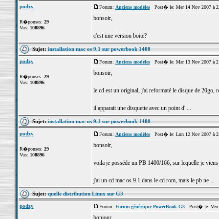
podzy
Forum:
Anciens modèles
Post� le: Mer 14 Nov 2007 à 2
bonsoir,
R�ponses:
29
Vus:
108896
c'est une version boite?
Sujet:
installation mac os 9.1 sur powerbook 1400
podzy
Forum:
Anciens modèles
Post� le: Mar 13 Nov 2007 à 2
bonsoir,
R�ponses:
29
Vus:
108896
le cd est un original, j'ai reformaté le disque de 20go,
il apparait une disquette avec un point d' ...
Sujet:
installation mac os 9.1 sur powerbook 1400
podzy
Forum:
Anciens modèles
Post� le: Lun 12 Nov 2007 à 2
bonsoir,
R�ponses:
29
Vus:
108896
voila je posséde un PB 1400/166, sur lequelle je viens 
j'ai un cd mac os 9.1 dans le cd rom, mais le pb ne ...
Sujet:
quelle distribution Linux sur G3
podzy
Forum:
Forum générique PowerBook G3
Post� le: Ven 
bonjour,