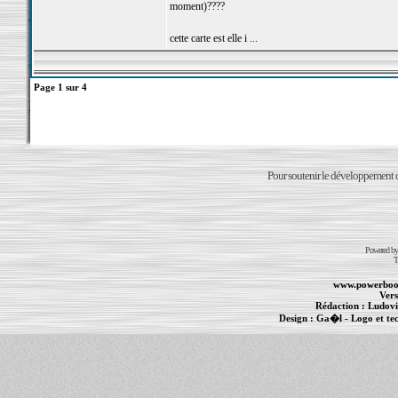
moment)????
cette carte est elle i ...
Page
1
sur
4
Pour soutenir le développement du
Powered b
T
www.powerboo
Vers
Rédaction :
Ludovi
Design :
Ga�l
- Logo et te
Informations :
PowerBook
-
MacBook Pro
-
i