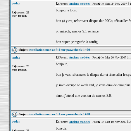
podzy
Forum:
Anciens modèles
Post� le: Sam 24 Nov 2007 à 
bonjour à tous,
R�ponses:
29
Vus:
108896
bon çà y est, reformater disque dur 20Go, réinstaller Mac 
oh miracle, mac os 9.1 se lance.
bon super, je regarde la config ...
Sujet:
installation mac os 9.1 sur powerbook 1400
podzy
Forum:
Anciens modèles
Post� le: Mar 20 Nov 2007 à 1
bonjour,
R�ponses:
29
Vus:
108896
bon je vais reformater le disque dur et réinstaller le sys
je m'en occupe ce week end, je vous dirai de quoi plus t
sinon j'attend une version de mac os 8.0.
...
Sujet:
installation mac os 9.1 sur powerbook 1400
podzy
Forum:
Anciens modèles
Post� le: Lun 19 Nov 2007 à 2
bonsoir,
R�ponses:
29