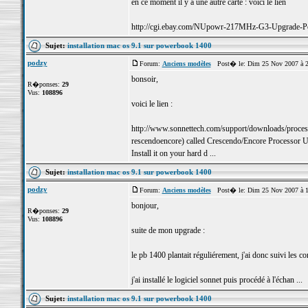
en ce moment il y a une autre carte : voici le lien
http://cgi.ebay.com/NUpowr-217MHz-G3-Upgrade-P
Sujet:
installation mac os 9.1 sur powerbook 1400
podzy
Forum:
Anciens modèles
Post� le: Dim 25 Nov 2007 à 
bonsoir,
R�ponses:
29
Vus:
108896
voici le lien :
http://www.sonnettech.com/support/downloads/proces
rescendoencore) called Crescendo/Encore Processor 
Install it on your hard d ...
Sujet:
installation mac os 9.1 sur powerbook 1400
podzy
Forum:
Anciens modèles
Post� le: Dim 25 Nov 2007 à 
bonjour,
R�ponses:
29
Vus:
108896
suite de mon upgrade :
le pb 1400 plantait réguliérement, j'ai donc suivi les c
j'ai installé le logiciel sonnet puis procédé à l'échan ...
Sujet:
installation mac os 9.1 sur powerbook 1400