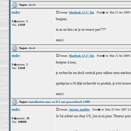
Sujet:
dock
podzy
Forum:
MacBook 13,3" Alu
Post� le: Mar 21 Avr 2009 
bonjour,
R�ponses:
5
Vus:
14160
tu as un lien car je ne trouve pas????
merci
Sujet:
dock
podzy
Forum:
MacBook 13,3" Alu
Post� le: Mar 21 Avr 2009 
bonjour à tous,
R�ponses:
5
Vus:
14160
je recherche un dock vertical pour utiliser mon macb
quelqu'un a t'il déjà recherché ce produit, je n'en trouv
merci
Sujet:
installation mac os 9.1 sur powerbook 1400
podzy
Forum:
Anciens modèles
Post� le: Dim 25 Nov 2007 à 
Je l'ai acheté sur ebay US, j'en ai eu pour 70euros por
R�ponses:
29
Vus:
108896