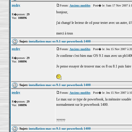
podzy
Forum:
Anciens modèles
Post� le: Sam 17 Nov 2007 à 
bonjour,
R�ponses:
29
Vus:
108896
j'ai changé le lecteur de cd pour tester avec un autre, i
merci à tous
Sujet:
installation mac os 9.1 sur powerbook 1400
podzy
Forum:
Anciens modèles
Post� le: Jeu 15 Nov 2007 à 2
Je confirme c'est bien mac OS 9.1 max avec un pb140
R�ponses:
29
Vus:
108896
Je pense essayer de trouver mac os 8 ou 8.1 puis faire
Sujet:
installation mac os 9.1 sur powerbook 1400
podzy
Forum:
Anciens modèles
Post� le: Jeu 15 Nov 2007 à 1
Le max sur ce type de powerbook, la mémoire soudée q
R�ponses:
29
normalement sur le powerbook 1400.
Vus:
108896
??????
Sujet:
installation mac os 9.1 sur powerbook 1400