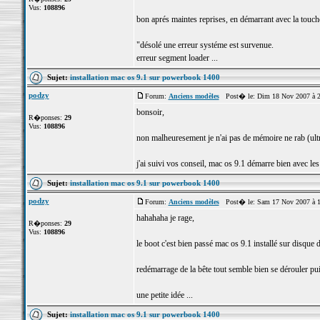
Vus:
108896
bon aprés maintes reprises, en démarrant avec la touche 
"désolé une erreur systéme est survenue.
erreur segment loader ...
Sujet:
installation mac os 9.1 sur powerbook 1400
podzy
Forum:
Anciens modèles
Post� le: Dim 18 Nov 2007 à 
bonsoir,
R�ponses:
29
Vus:
108896
non malheuresement je n'ai pas de mémoire ne rab (ultra
j'ai suivi vos conseil, mac os 9.1 démarre bien avec le
Sujet:
installation mac os 9.1 sur powerbook 1400
podzy
Forum:
Anciens modèles
Post� le: Sam 17 Nov 2007 à 
hahahaha je rage,
R�ponses:
29
Vus:
108896
le boot c'est bien passé mac os 9.1 installé sur disque d
redémarrage de la bête tout semble bien se dérouler pui
une petite idée ...
Sujet:
installation mac os 9.1 sur powerbook 1400