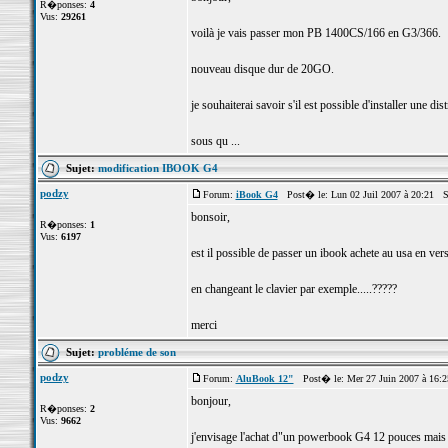
R�ponses:
4
Vus:
29261
voilà je vais passer mon PB 1400CS/166 en G3/366.
nouveau disque dur de 20GO.
je souhaiterai savoir s'il est possible d'installer une dis
sous qu ...
Sujet:
modification IBOOK G4
podzy
Forum:
iBook G4
Post� le: Lun 02 Juil 2007 à 20:21 S
bonsoir,
R�ponses:
1
Vus:
6197
est il possible de passer un ibook achete au usa en vers
en changeant le clavier par exemple.....?????
merci
Sujet:
probléme de son
podzy
Forum:
AluBook 12"
Post� le: Mer 27 Juin 2007 à 16:
bonjour,
R�ponses:
2
Vus:
9662
j'envisage l'achat d"un powerbook G4 12 pouces mais a