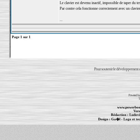
Le clavier est devenu inactif, impossible de taper du tex
Par contre cela fonctionne correctement avec un clavier
...
Page
1
sur
1
Pour soutenir le développement du
Powered b
T
www.powerboo
Vers
Rédaction :
Ludovi
Design :
Ga�l
- Logo et te
Informations :
PowerBook
-
MacBook Pro
-
i