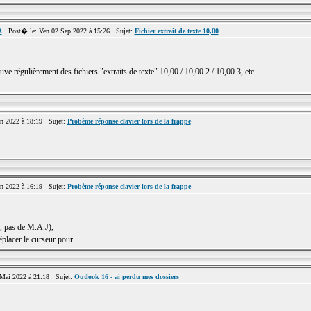
A
Post� le: Ven 02 Sep 2022 à 15:26 Sujet:
Fichier extrait de texte 10,00
e régulièrement des fichiers "extraits de texte" 10,00 / 10,00 2 / 10,00 3, etc.
n 2022 à 18:19 Sujet:
Probème réponse clavier lors de la frappe
n 2022 à 16:19 Sujet:
Probème réponse clavier lors de la frappe
c, pas de M.A.J),
placer le curseur pour ...
Mai 2022 à 21:18 Sujet:
Outlook 16 - ai perdu mes dossiers