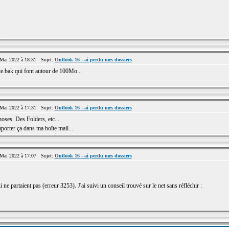
..
Mai 2022 à 18:31 Sujet:
Outlook 16 - ai perdu mes dossiers
ite.bak qui font autour de 100Mo...
Mai 2022 à 17:31 Sujet:
Outlook 16 - ai perdu mes dossiers
choses. Des Folders, etc...
porter ça dans ma boîte mail...
Mai 2022 à 17:07 Sujet:
Outlook 16 - ai perdu mes dossiers
i ne partaient pas (erreur 3253). J'ai suivi un conseil trouvé sur le net sans réfléchir :