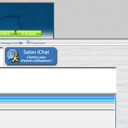
ssiers
À propos
s messages priv�s
Connexion