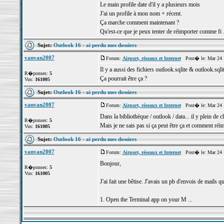
Le main profile date d'il y a plusieurs mois
J'ai un profile à mon nom + récent.
Ça marche comment maintenant ?
Qu'est-ce que je peux tenter de réimporter comme fi .
Sujet:
Outlook 16 - ai perdu mes dossiers
vanvan2007
Forum:
Airport, réseaux et Internet
Post� le: Mar 24 
Il y a aussi des fichiers outlook.sqlite & outlook.sql
R�ponses:
5
Ça pourrait être ça ?
Vus:
161005
Sujet:
Outlook 16 - ai perdu mes dossiers
vanvan2007
Forum:
Airport, réseaux et Internet
Post� le: Mar 24 
Dans la bibliothèque / outlook / data... il y plein de 
R�ponses:
5
Mais je ne sais pas si ça peut être ça et comment réim
Vus:
161005
Sujet:
Outlook 16 - ai perdu mes dossiers
vanvan2007
Forum:
Airport, réseaux et Internet
Post� le: Mar 24 
Bonjour,
R�ponses:
5
Vus:
161005
J'ai fait une bêtise. J'avais un pb d'envois de mails qu
1. Open the Terminal app on your M ...