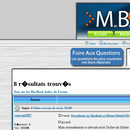
MacBook-fr.com : 100% Apple... 100% nom
Aller au contenu
-
Aller au menu 
Menu général
Accueil
MacB
Aide
Rechercher
Li
8 r�sultats trouv�s
Tout sur les MacBook Index du Forum
Auteur
Sujet:
Fichier extrait de texte 10,00
vanvan2007
Forum:
PowerBook ou MacBook et iPhone/Mobile/PD
D'accord.
R�ponses:
4
Mais normalement ce devrait avoir l'icône du fichier d
Vus:
135508