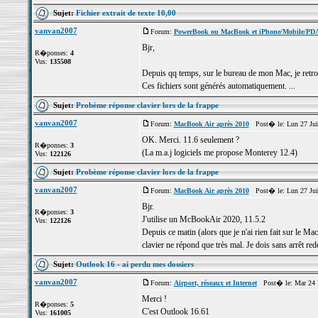
Sujet:
Fichier extrait de texte 10,00
vanvan2007
Forum:
PowerBook ou MacBook et iPhone/Mobile/PD
Bjr,
R�ponses:
4
Vus:
135508
Depuis qq temps, sur le bureau de mon Mac, je retrouv
Ces fichiers sont générés automatiquement. ...
Sujet:
Probème réponse clavier lors de la frappe
vanvan2007
Forum:
MacBook Air après 2010
Post� le: Lun 27 Jui
OK. Merci. 11.6 seulement ?
R�ponses:
3
(La m.a.j logiciels me propose Monterey 12.4)
Vus:
122126
Sujet:
Probème réponse clavier lors de la frappe
vanvan2007
Forum:
MacBook Air après 2010
Post� le: Lun 27 Jui
Bjr.
R�ponses:
3
J'utilise un McBookAir 2020, 11.5.2
Vus:
122126
Depuis ce matin (alors que je n'ai rien fait sur le Ma
clavier ne répond que très mal. Je dois sans arrêt redé
Sujet:
Outlook 16 - ai perdu mes dossiers
vanvan2007
Forum:
Airport, réseaux et Internet
Post� le: Mar 24 
Merci !
R�ponses:
5
C'est Outlook 16.61
Vus:
161005