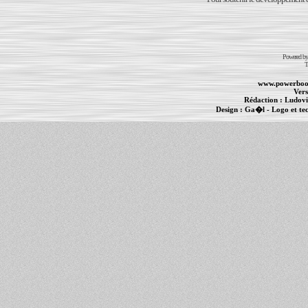
Powered b
T
www.powerboo
Vers
Rédaction :
Ludovi
Design :
Ga�l
- Logo et te
Informations :
PowerBook
-
MacBook Pro
-
i