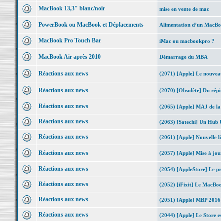
MacBook 13,3" blanc/noir
mise en vente de mac
PowerBook ou MacBook et Déplacements
Alimentation d’un MacBoo
MacBook Pro Touch Bar
iMac ou macbookpro ?
MacBook Air après 2010
Démarrage du MBA
Réactions aux news
(2071) [Apple] Le nouve
Réactions aux news
(2070) [Obsolète] Du rép
Réactions aux news
(2065) [Apple] MAJ de l
Réactions aux news
(2063) [Satechi] Un Hub
Réactions aux news
(2061) [Apple] Nouvelle li
Réactions aux news
(2057) [Apple] Mise à jo
Réactions aux news
(2054) [AppleStore] Le pri
Réactions aux news
(2052) [iFixit] Le MacBo
Réactions aux news
(2051) [Apple] MBP 2016 
Réactions aux news
(2044) [Apple] Le Store es