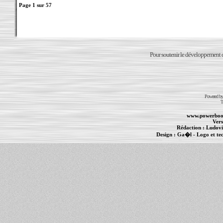
Page
1
sur
57
Pour soutenir le développement du
Powered b
T
www.powerboo
Vers
Rédaction :
Ludovi
Design :
Ga�l
- Logo et te
Informations :
PowerBook
-
MacBook Pro
-
i