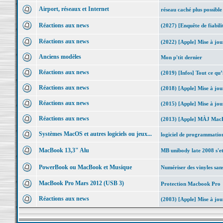
Airport, réseaux et Internet
réseau caché plus possible
Réactions aux news
(2027) [Enquête de fiabil
Réactions aux news
(2022) [Apple] Mise à j
Anciens modèles
Mon p'tit dernier
Réactions aux news
(2019) [Infos] Tout ce qu’
Réactions aux news
(2018) [Apple] Mise à jo
Réactions aux news
(2015) [Apple] Mise à jour
Réactions aux news
(2013) [Apple] MÀJ MacBo
Systèmes MacOS et autres logiciels ou jeux...
logiciel de programmatio
MacBook 13,3" Alu
MB unibody late 2008 s'e
PowerBook ou MacBook et Musique
Numériser des vinyles sans
MacBook Pro Mars 2012 (USB 3)
Protection Macbook Pro
Réactions aux news
(2003) [Apple] Mise à jo