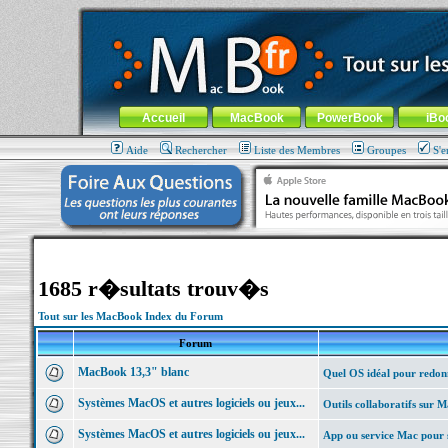
MacBook-fr.com : 100% Apple... 100% nomade !
Aller au contenu
-
Aller au menu général
-
Aller au menu de la
Menu général
Accueil
MacBook
PowerBook
iBo
Aide
Rechercher
Liste des Membres
Groupes
S'e
1685 r�sultats trouv�s
Tout sur les MacBook Index du Forum
Forum
MacBook 13,3" blanc
Quel OS idéal pour redonn
Systèmes MacOS et autres logiciels ou jeux...
Outils collaboratifs sur 
Systèmes MacOS et autres logiciels ou jeux...
App ou service Mac pour 