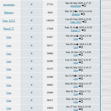
Mer 06 Mai 2026 à 17:37
mosmsma
0
27753
mosmsma
Mer 24 D�c 2025 à 14:43
Maniere
0
4264
Maniere
Lun 03 Juin 2024 à 12:01
Cam_0112
0
140359
Cam_0112
Sam 31 Ao� 2019 à 15:02
Pascal 77
0
17628
Pascal 77
Ven 03 Ao� 2018 à 5:58
Lisa
0
31857
Lisa
Ven 03 Ao� 2018 à 5:38
Lisa
0
30317
Lisa
Sam 10 Juin 2017 à 4:04
Lisa
0
34860
Lisa
Lun 15 Mai 2017 à 21:47
Lisa
0
32839
Lisa
Mar 02 Mai 2017 à 14:17
Lisa
0
31375
Lisa
Jeu 15 D�c 2016 à 10:13
Lisa
0
32098
Lisa
Dim 06 Nov 2016 à 11:37
Lisa
0
30892
Lisa
Mer 02 Nov 2016 à 7:51
Lisa
0
29460
Lisa
Dim 30 Oct 2016 à 0:22
Lisa
0
30471
Lisa
Jeu 27 Oct 2016 à 13:39
Lisa
0
13604
Lisa