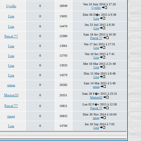
Ven 24 Juin 2016 à 17:26
Cyrillo
0
18949
Cyrillo
Dim 06 D�c 2015 à 9:38
Lisa
0
13691
Lisa
Jeu 23 Juil 2015 à 8:30
Lisa
0
14479
Lisa
Sam 18 Avr 2015 à 10:30
Pascal 77
0
22989
Pascal 77
Ven 17 Avr 2015 à 17:31
Lisa
0
13961
Lisa
Ven 10 Avr 2015 à 7:41
Lisa
0
13793
Lisa
Mer 18 Mar 2015 à 21:40
Lisa
0
13933
Lisa
Dim 15 Mar 2015 à 8:48
Lisa
0
14379
Lisa
Sam 14 Mar 2015 à 5:40
umaa
0
20585
umaa
Sam 28 F�v 2015 à 23:31
Marion33
0
20351
Marion33
Lun 02 F�v 2015 à 12:58
Pascal 77
0
19821
Pascal 77
Dim 30 Nov 2014 à 10:04
zmag
0
20832
zmag
Jeu 18 Sep 2014 à 7:05
Lisa
0
14700
Lisa