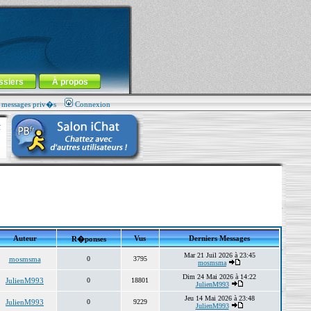
ssiers
À propos
s messages priv�s
Connexion
Auteur
Vus
Derniers Messages
R�ponses
Mar 21 Juil 2026 à 23:45
mosmsma
0
3795
mosmsma
Dim 24 Mai 2026 à 14:22
JulienM993
0
18801
JulienM993
Jeu 14 Mai 2026 à 23:48
JulienM993
0
9229
JulienM993