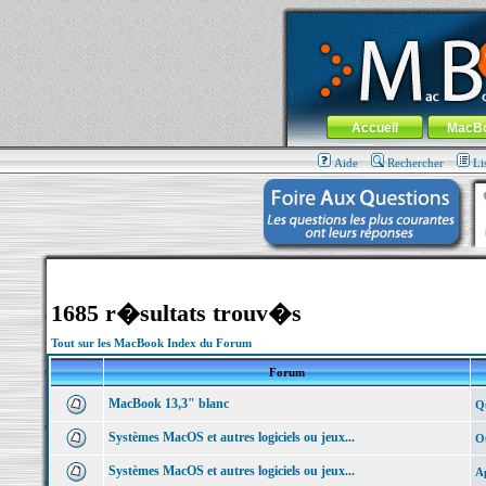
MacBook-fr.com : 100% Apple... 100% nom
Aller au contenu
-
Aller au menu 
Menu général
Accueil
MacB
Aide
Rechercher
Li
1685 r�sultats trouv�s
Tout sur les MacBook Index du Forum
Forum
MacBook 13,3" blanc
Qu
Systèmes MacOS et autres logiciels ou jeux...
Ou
Systèmes MacOS et autres logiciels ou jeux...
Ap