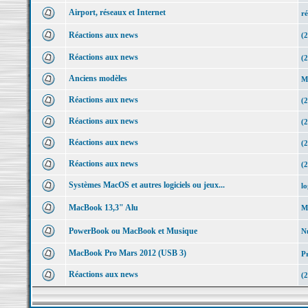
Airport, réseaux et Internet
ré
Réactions aux news
(2
Réactions aux news
(
Anciens modèles
Mo
Réactions aux news
(2
Réactions aux news
(2
Réactions aux news
(2
Réactions aux news
(2
Systèmes MacOS et autres logiciels ou jeux...
lo
MacBook 13,3" Alu
MB
PowerBook ou MacBook et Musique
Nu
MacBook Pro Mars 2012 (USB 3)
P
Réactions aux news
(2