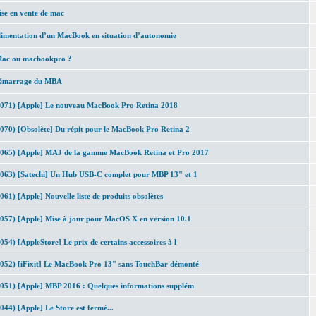
se en vente de mac
imentation d’un MacBook en situation d’autonomie
Mac ou macbookpro ?
émarrage du MBA
2071) [Apple] Le nouveau MacBook Pro Retina 2018
070) [Obsolète] Du répit pour le MacBook Pro Retina 2
2065) [Apple] MAJ de la gamme MacBook Retina et Pro 2017
2063) [Satechi] Un Hub USB-C complet pour MBP 13" et 1
061) [Apple] Nouvelle liste de produits obsolètes
057) [Apple] Mise à jour pour MacOS X en version 10.1
054) [AppleStore] Le prix de certains accessoires à l
052) [iFixit] Le MacBook Pro 13" sans TouchBar démonté
051) [Apple] MBP 2016 : Quelques informations supplém
044) [Apple] Le Store est fermé...