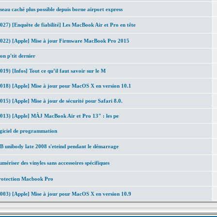
seau caché plus possible depuis borne airport express
027) [Enquête de fiabilité] Les MacBook Air et Pro en tête
2022) [Apple] Mise à jour Firmware MacBook Pro 2015
n p'tit dernier
019) [Infos] Tout ce qu’il faut savoir sur le M
018) [Apple] Mise à jour pour MacOS X en version 10.1
015) [Apple] Mise à jour de sécurité pour Safari 8.0.
013) [Apple] MÀJ MacBook Air et Pro 13" : les pe
giciel de programmation
 unibody late 2008 s'eteind pendant le démarrage
mériser des vinyles sans accessoires spécifiques
rotection Macbook Pro
003) [Apple] Mise à jour pour MacOS X en version 10.9