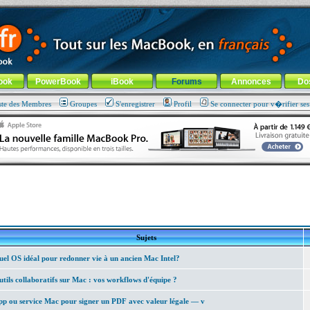
ade !
général
-
Aller au menu de la rubrique
ook
PowerBook
iBook
Forums
Annonces
Do
ste des Membres
Groupes
S'enregistrer
Profil
Se connecter pour v�rifier se
Sujets
el OS idéal pour redonner vie à un ancien Mac Intel?
tils collaboratifs sur Mac : vos workflows d'équipe ?
p ou service Mac pour signer un PDF avec valeur légale — v