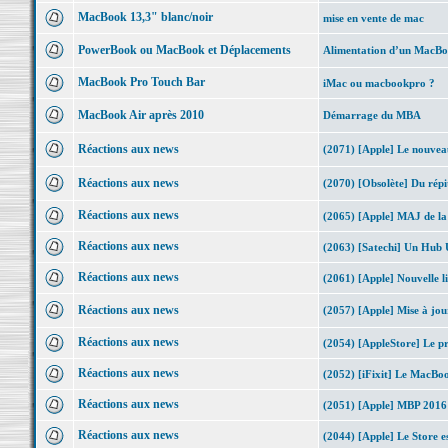
MacBook 13,3" blanc/noir
mise en vente de mac
PowerBook ou MacBook et Déplacements
Alimentation d’un MacBoo
MacBook Pro Touch Bar
iMac ou macbookpro ?
MacBook Air après 2010
Démarrage du MBA
Réactions aux news
(2071) [Apple] Le nouve
Réactions aux news
(2070) [Obsolète] Du rép
Réactions aux news
(2065) [Apple] MAJ de l
Réactions aux news
(2063) [Satechi] Un Hub
Réactions aux news
(2061) [Apple] Nouvelle li
Réactions aux news
(2057) [Apple] Mise à jo
Réactions aux news
(2054) [AppleStore] Le pri
Réactions aux news
(2052) [iFixit] Le MacBo
Réactions aux news
(2051) [Apple] MBP 2016 
Réactions aux news
(2044) [Apple] Le Store es