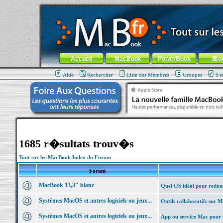
MacBook-fr.com : 100% Apple... 100% nomade !
Aller au contenu
-
Aller au menu général
-
Aller au menu de la
Menu général
Accueil
MacBook
PowerBook
iBo
Aide
Rechercher
Liste des Membres
Groupes
S'e
1685 r�sultats trouv�s
Tout sur les MacBook Index du Forum
Forum
MacBook 13,3" blanc
Quel OS idéal pour redonn
Systèmes MacOS et autres logiciels ou jeux...
Outils collaboratifs sur 
Systèmes MacOS et autres logiciels ou jeux...
App ou service Mac pour 