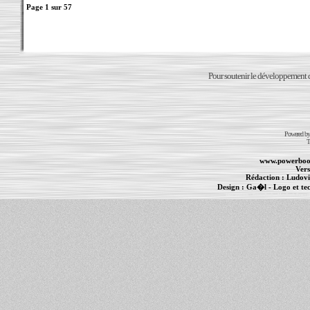
Page
1
sur
57
Pour soutenir le développement du
Powered b
T
www.powerboo
Vers
Rédaction :
Ludovi
Design :
Ga�l
- Logo et te
Informations :
PowerBook
-
MacBook Pro
-
i