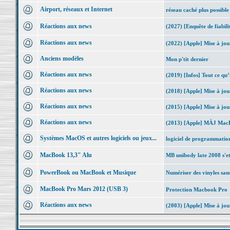
Airport, réseaux et Internet
réseau caché plus possible
Réactions aux news
(2027) [Enquête de fiabil
Réactions aux news
(2022) [Apple] Mise à j
Anciens modèles
Mon p'tit dernier
Réactions aux news
(2019) [Infos] Tout ce qu’
Réactions aux news
(2018) [Apple] Mise à jo
Réactions aux news
(2015) [Apple] Mise à jour
Réactions aux news
(2013) [Apple] MÀJ MacBo
Systèmes MacOS et autres logiciels ou jeux...
logiciel de programmatio
MacBook 13,3" Alu
MB unibody late 2008 s'e
PowerBook ou MacBook et Musique
Numériser des vinyles sans
MacBook Pro Mars 2012 (USB 3)
Protection Macbook Pro
Réactions aux news
(2003) [Apple] Mise à jo