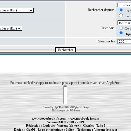
Rechercher depuis:
Reche
Reche
Trier par:
Crois
D�cr
Retourner les
Pour soutenir le développement du site, passez par ici pour faire vos achats AppleStore
Powered by
phpBB
© 2001, 2002 phpBB Group
Traduction par :
phpBB-fr.com
www.powerbook-fr.com
-
www.macbook-fr.com
Version 3.0 © 2000 - 2009
Rédaction :
Ludovic
|
Vincent (ch-vox)
|
Charles
|
Taho !
Design :
Ga�l
- Logo et technique :
Julien
- Technique :
Vincent (ctacat)