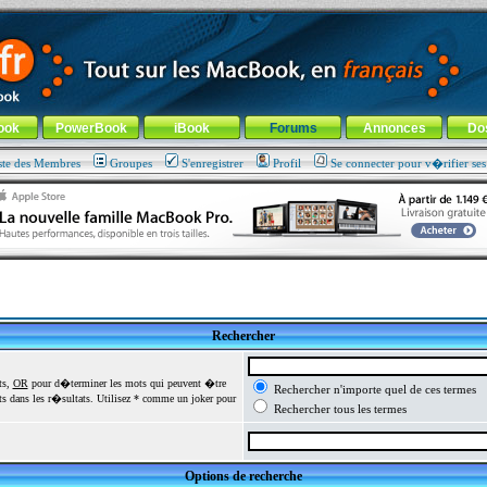
ade !
général
-
Aller au menu de la rubrique
ook
PowerBook
iBook
Forums
Annonces
Do
ste des Membres
Groupes
S'enregistrer
Profil
Se connecter pour v�rifier se
Rechercher
ts,
OR
pour d�terminer les mots qui peuvent �tre
Rechercher n'importe quel de ces termes
 dans les r�sultats. Utilisez * comme un joker pour
Rechercher tous les termes
Options de recherche