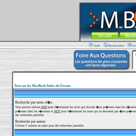
MacBook-fr.com : 100% Apple... 100% nom
Aller au contenu
-
Aller au menu 
Menu général
Accueil
MacB
Aide
Rechercher
Li
Tout sur les MacBook Index du Forum
Recherche par mots-cl�s:
Vous pouvez utiliser
AND
pour d�terminer les mots qui doivent �tre pr�sents dans les r�sulta
pr�sents dans les r�sultats et
NOT
pour d�terminer les mots qui ne devraient pas �tre pr�sents
des recherches partielles
Recherche par auteur:
Utilisez * comme un joker pour des recherches partielles