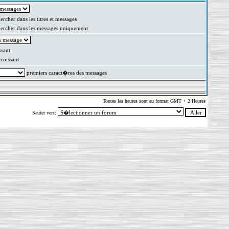
rcher dans les titres et messages
rcher dans les messages uniquement
sant
oissant
premiers caract�res des messages
Toutes les heures sont au format GMT + 2 Heures
Sauter vers: