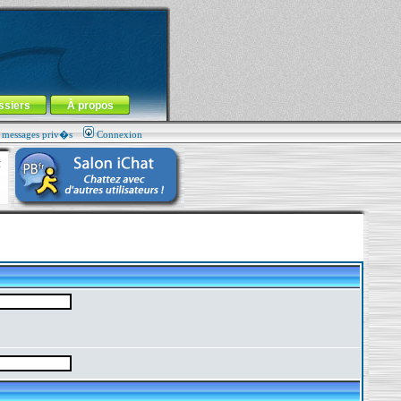
ssiers
À propos
s messages priv�s
Connexion