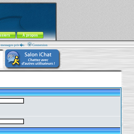
ssiers
À propos
s messages priv�s
Connexion