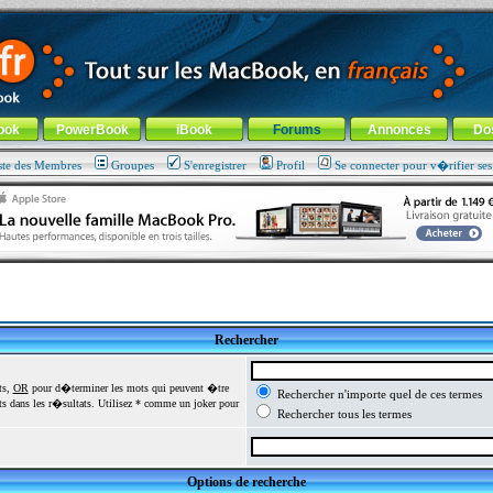
ade !
général
-
Aller au menu de la rubrique
ook
PowerBook
iBook
Forums
Annonces
Do
ste des Membres
Groupes
S'enregistrer
Profil
Se connecter pour v�rifier se
Rechercher
ts,
OR
pour d�terminer les mots qui peuvent �tre
Rechercher n'importe quel de ces termes
 dans les r�sultats. Utilisez * comme un joker pour
Rechercher tous les termes
Options de recherche