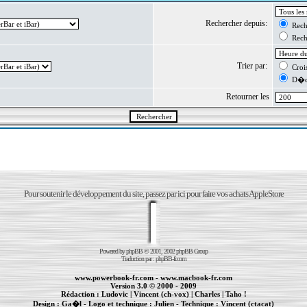
Rechercher depuis:
Reche
Reche
Trier par:
Crois
D�cr
Retourner les
Pour soutenir le développement du site, passez par ici pour faire vos achats AppleStore
Powered by
phpBB
© 2001, 2002 phpBB Group
Traduction par :
phpBB-fr.com
www.powerbook-fr.com
-
www.macbook-fr.com
Version 3.0 © 2000 - 2009
Rédaction :
Ludovic
|
Vincent (ch-vox)
|
Charles
|
Taho !
Design :
Ga�l
- Logo et technique :
Julien
- Technique :
Vincent (ctacat)