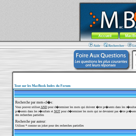
MacBook-fr.com : 100% Apple... 100% nom
Aller au contenu
-
Aller au menu 
Menu général
Accueil
MacB
Aide
Rechercher
Li
Tout sur les MacBook Index du Forum
Recherche par mots-cl�s:
Vous pouvez utiliser
AND
pour d�terminer les mots qui doivent �tre pr�sents dans les r�sulta
pr�sents dans les r�sultats et
NOT
pour d�terminer les mots qui ne devraient pas �tre pr�sents
des recherches partielles
Recherche par auteur:
Utilisez * comme un joker pour des recherches partielles