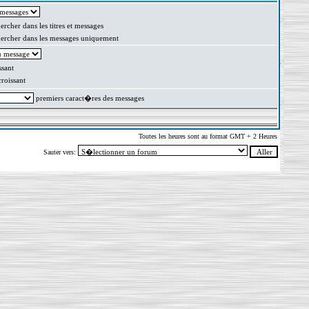
rcher dans les titres et messages
rcher dans les messages uniquement
sant
oissant
premiers caract�res des messages
Toutes les heures sont au format GMT + 2 Heures
Sauter vers: