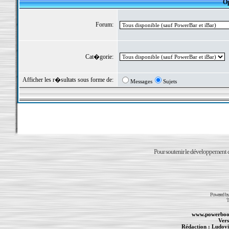
Op
Forum:
Cat�gorie:
Afficher les r�sultats sous forme de:
Messages
Sujets
Pour soutenir le développement du
Powered b
T
www.powerboo
Vers
Rédaction :
Ludovi