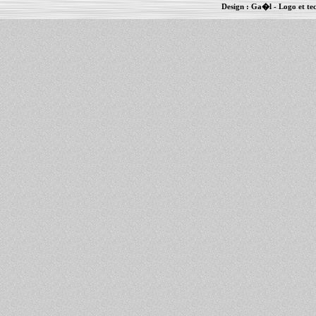
Design :
Ga�l
- Logo et te
Informations :
PowerBook
-
MacBook Pro
-
i