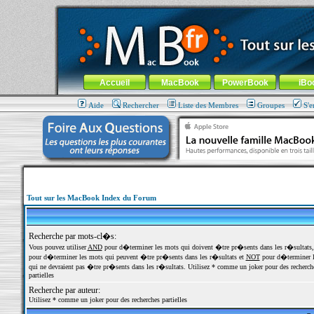
MacBook-fr.com : 100% Apple... 100% nomade !
Aller au contenu
-
Aller au menu général
-
Aller au menu de la
Menu général
Accueil
MacBook
PowerBook
iBo
Aide
Rechercher
Liste des Membres
Groupes
S'e
Tout sur les MacBook Index du Forum
Recherche par mots-cl�s:
Vous pouvez utiliser
AND
pour d�terminer les mots qui doivent �tre pr�sents dans les r�sultats
pour d�terminer les mots qui peuvent �tre pr�sents dans les r�sultats et
NOT
pour d�terminer l
qui ne devraient pas �tre pr�sents dans les r�sultats. Utilisez * comme un joker pour des recherch
partielles
Recherche par auteur:
Utilisez * comme un joker pour des recherches partielles