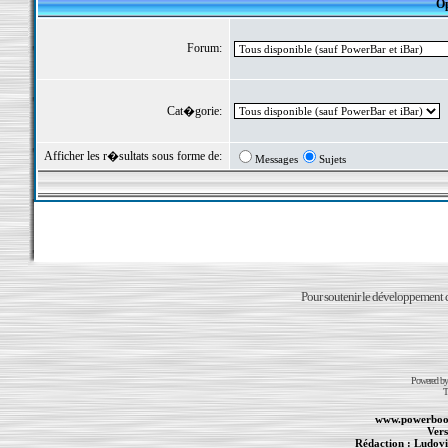
Op
Forum:
Cat�gorie:
Afficher les r�sultats sous forme de:
Messages
Sujets
Pour soutenir le développement du
Powered b
T
www.powerboo
Vers
Rédaction :
Ludovi