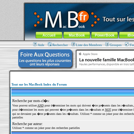
MacBook-fr.com : 100% Apple... 100% nomade !
Aller au contenu
-
Aller au menu général
-
Aller au menu de la
Menu général
Accueil
MacBook
PowerBook
iBo
Aide
Rechercher
Liste des Membres
Groupes
S'e
Tout sur les MacBook Index du Forum
Recherche par mots-cl�s:
Vous pouvez utiliser
AND
pour d�terminer les mots qui doivent �tre pr�sents dans les r�sultats
pour d�terminer les mots qui peuvent �tre pr�sents dans les r�sultats et
NOT
pour d�terminer l
qui ne devraient pas �tre pr�sents dans les r�sultats. Utilisez * comme un joker pour des recherch
partielles
Recherche par auteur:
Utilisez * comme un joker pour des recherches partielles