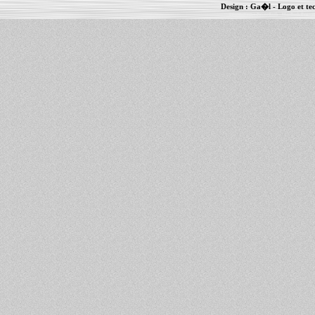
Design :
Ga�l
- Logo et te
Informations :
PowerBook
-
MacBook Pro
-
i