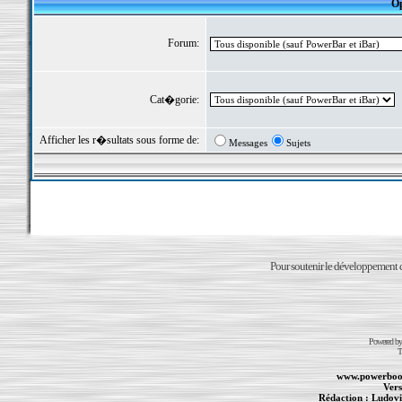
Op
Forum:
Cat�gorie:
Afficher les r�sultats sous forme de:
Messages
Sujets
Pour soutenir le développement du
Powered b
T
www.powerboo
Vers
Rédaction :
Ludovi