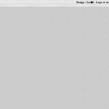
Design :
Ga�l
- Logo et te
Informations :
PowerBook
-
MacBook Pro
-
i