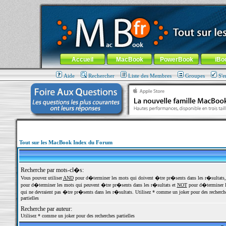
MacBook-fr.com : 100% Apple... 100% nomade !
Aller au contenu
-
Aller au menu général
-
Aller au menu de la
Menu général
Accueil
MacBook
PowerBook
iBo
Aide
Rechercher
Liste des Membres
Groupes
S'e
Tout sur les MacBook Index du Forum
Recherche par mots-cl�s:
Vous pouvez utiliser
AND
pour d�terminer les mots qui doivent �tre pr�sents dans les r�sultats
pour d�terminer les mots qui peuvent �tre pr�sents dans les r�sultats et
NOT
pour d�terminer l
qui ne devraient pas �tre pr�sents dans les r�sultats. Utilisez * comme un joker pour des recherch
partielles
Recherche par auteur:
Utilisez * comme un joker pour des recherches partielles