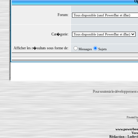
Op
Forum:
Cat�gorie:
Afficher les r�sultats sous forme de:
Messages
Sujets
Pour soutenir le développement du
Powered b
T
www.powerboo
Vers
Rédaction :
Ludovi