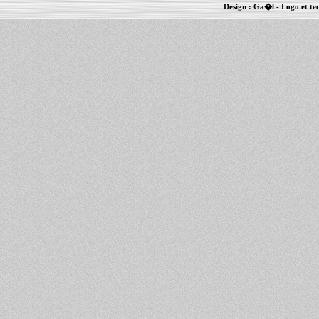
Design :
Ga�l
- Logo et te
Informations :
PowerBook
-
MacBook Pro
-
i