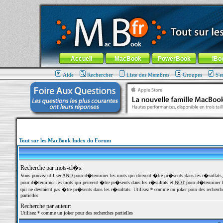
MacBook-fr.com : 100% Apple... 100% nomade !
Aller au contenu
-
Aller au menu général
-
Aller au menu de la
Menu général
Accueil
MacBook
PowerBook
iBo
Aide
Rechercher
Liste des Membres
Groupes
S'e
Tout sur les MacBook Index du Forum
Recherche par mots-cl�s:
Vous pouvez utiliser
AND
pour d�terminer les mots qui doivent �tre pr�sents dans les r�sultats
pour d�terminer les mots qui peuvent �tre pr�sents dans les r�sultats et
NOT
pour d�terminer l
qui ne devraient pas �tre pr�sents dans les r�sultats. Utilisez * comme un joker pour des recherch
partielles
Recherche par auteur:
Utilisez * comme un joker pour des recherches partielles