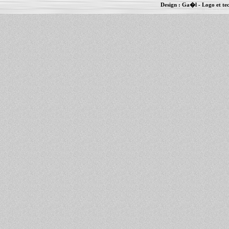
Design :
Ga�l
- Logo et te
Informations :
PowerBook
-
MacBook Pro
-
i