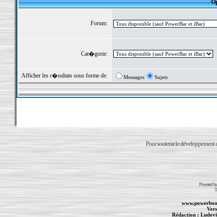
Op
Forum:
Cat�gorie:
Afficher les r�sultats sous forme de:
Messages
Sujets
Pour soutenir le développement du
Powered b
T
www.powerboo
Vers
Rédaction :
Ludovi