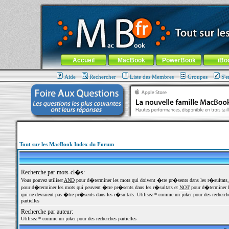
MacBook-fr.com : 100% Apple... 100% nomade !
Aller au contenu
-
Aller au menu général
-
Aller au menu de la
Menu général
Accueil
MacBook
PowerBook
iBo
Aide
Rechercher
Liste des Membres
Groupes
S'e
Tout sur les MacBook Index du Forum
Recherche par mots-cl�s:
Vous pouvez utiliser
AND
pour d�terminer les mots qui doivent �tre pr�sents dans les r�sultats
pour d�terminer les mots qui peuvent �tre pr�sents dans les r�sultats et
NOT
pour d�terminer l
qui ne devraient pas �tre pr�sents dans les r�sultats. Utilisez * comme un joker pour des recherch
partielles
Recherche par auteur:
Utilisez * comme un joker pour des recherches partielles