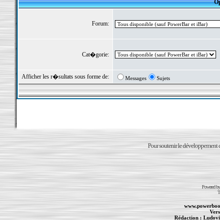
Op
Forum:
Cat�gorie:
Afficher les r�sultats sous forme de:
Messages
Sujets
Pour soutenir le développement du
Powered b
T
www.powerboo
Vers
Rédaction :
Ludovi