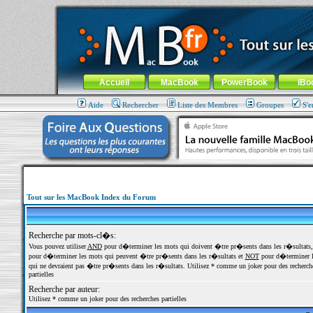
MacBook-fr.com : 100% Apple... 100% nomade !
Aller au contenu
-
Aller au menu général
-
Aller au menu de la
Menu général
Accueil
MacBook
PowerBook
iBo
Aide
Rechercher
Liste des Membres
Groupes
S'e
Tout sur les MacBook Index du Forum
Recherche par mots-cl�s:
Vous pouvez utiliser
AND
pour d�terminer les mots qui doivent �tre pr�sents dans les r�sultats
pour d�terminer les mots qui peuvent �tre pr�sents dans les r�sultats et
NOT
pour d�terminer l
qui ne devraient pas �tre pr�sents dans les r�sultats. Utilisez * comme un joker pour des recherch
partielles
Recherche par auteur:
Utilisez * comme un joker pour des recherches partielles