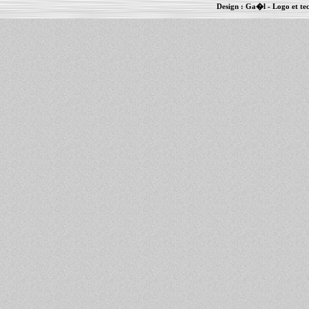
Design :
Ga�l
- Logo et te
Informations :
PowerBook
-
MacBook Pro
-
i